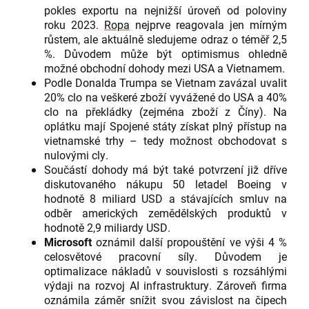
pokles exportu na nejnižší úroveň od poloviny
roku 2023.
Ropa
nejprve reagovala jen mírným
růstem, ale aktuálně sledujeme odraz o téměř 2,5
%. Důvodem může být optimismus ohledně
možné obchodní dohody mezi USA a Vietnamem.
Podle Donalda Trumpa se Vietnam zavázal uvalit
20% clo na veškeré zboží vyvážené do USA a 40%
clo na překládky (zejména zboží z Číny). Na
oplátku mají Spojené státy získat plný přístup na
vietnamské trhy – tedy možnost obchodovat s
nulovými cly.
Součástí dohody má být také potvrzení již dříve
diskutovaného nákupu 50 letadel Boeing v
hodnotě 8 miliard USD a stávajících smluv na
odběr amerických zemědělských produktů v
hodnotě 2,9 miliardy USD.
Microsoft
oznámil další propouštění ve výši 4 %
celosvětové pracovní síly. Důvodem je
optimalizace nákladů v souvislosti s rozsáhlými
výdaji na rozvoj AI infrastruktury. Zároveň firma
oznámila záměr snížit svou závislost na čipech