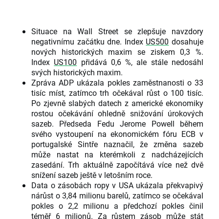
Situace na Wall Street se zlepšuje navzdory
negativnímu začátku dne. Index
US500
dosahuje
nových historických maxim se ziskem 0,3 %.
Index
US100
přidává 0,6 %, ale stále nedosáhl
svých historických maxim.
Zpráva ADP ukázala pokles zaměstnanosti o 33
tisíc míst, zatímco trh očekával růst o 100 tisíc.
Po zjevně slabých datech z americké ekonomiky
rostou očekávání ohledně snižování úrokových
sazeb. Předseda Fedu Jerome Powell během
svého vystoupení na ekonomickém fóru ECB v
portugalské Sintře naznačil, že změna sazeb
může nastat na kterémkoli z nadcházejících
zasedání. Trh aktuálně započítává více než dvě
snížení sazeb ještě v letošním roce.
Data o zásobách ropy v USA ukázala překvapivý
nárůst o 3,84 milionu barelů, zatímco se očekával
pokles o 2,2 milionu a předchozí pokles činil
téměř 6 milionů. Za růstem zásob může stát