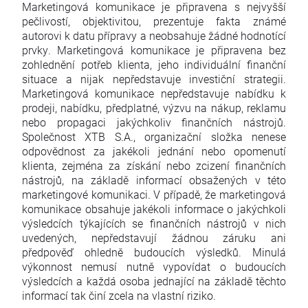
Marketingová komunikace je připravena s nejvyšší
pečlivostí, objektivitou, prezentuje fakta známé
autorovi k datu přípravy a neobsahuje žádné hodnotící
prvky. Marketingová komunikace je připravena bez
zohlednění potřeb klienta, jeho individuální finanční
situace a nijak nepředstavuje investiční strategii.
Marketingová komunikace nepředstavuje nabídku k
prodeji, nabídku, předplatné, výzvu na nákup, reklamu
nebo propagaci jakýchkoliv finančních nástrojů.
Společnost XTB S.A., organizační složka nenese
odpovědnost za jakékoli jednání nebo opomenutí
klienta, zejména za získání nebo zcizení finančních
nástrojů, na základě informací obsažených v této
marketingové komunikaci. V případě, že marketingová
komunikace obsahuje jakékoli informace o jakýchkoli
výsledcích týkajících se finančních nástrojů v nich
uvedených, nepředstavují žádnou záruku ani
předpověď ohledně budoucích výsledků. Minulá
výkonnost nemusí nutně vypovídat o budoucích
výsledcích a každá osoba jednající na základě těchto
informací tak činí zcela na vlastní riziko.