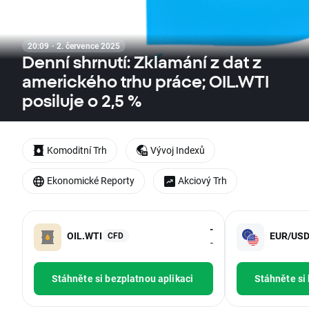
20:09 · 2. července 2025
Denní shrnutí: Zklamání z dat z
amerického trhu práce; OIL.WTI
posiluje o 2,5 %
Komoditní Trh
Vývoj Indexů
Ekonomické Reporty
Akciový Trh
-
OIL.WTI
EUR/US
CFD
-
Stáhněte si bezplatnou aplikaci
Stáhněte si