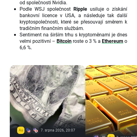
od společnosti Nvidia.
Podle WSJ společnost
Ripple
usiluje o získání
bankovní licence v USA, a následuje tak další
kryptospolečnosti, které se přesouvají směrem k
tradičním finančním službám.
Sentiment na širším trhu s kryptoměnami je dnes
velmi pozitivní –
Bitcoin
roste o 3 % a
Ethereum
o
6,6 %.
7. srpna 2026, 20:07