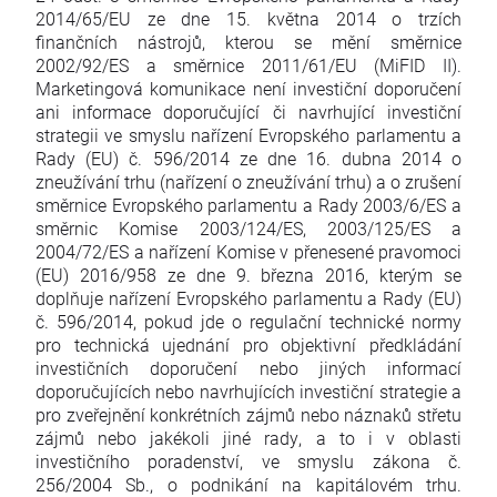
2014/65/EU ze dne 15. května 2014 o trzích
finančních nástrojů, kterou se mění směrnice
2002/92/ES a směrnice 2011/61/EU (MiFID II).
Marketingová komunikace není investiční doporučení
ani informace doporučující či navrhující investiční
strategii ve smyslu nařízení Evropského parlamentu a
Rady (EU) č. 596/2014 ze dne 16. dubna 2014 o
zneužívání trhu (nařízení o zneužívání trhu) a o zrušení
směrnice Evropského parlamentu a Rady 2003/6/ES a
směrnic Komise 2003/124/ES, 2003/125/ES a
2004/72/ES a nařízení Komise v přenesené pravomoci
(EU) 2016/958 ze dne 9. března 2016, kterým se
doplňuje nařízení Evropského parlamentu a Rady (EU)
č. 596/2014, pokud jde o regulační technické normy
pro technická ujednání pro objektivní předkládání
investičních doporučení nebo jiných informací
doporučujících nebo navrhujících investiční strategie a
pro zveřejnění konkrétních zájmů nebo náznaků střetu
zájmů nebo jakékoli jiné rady, a to i v oblasti
investičního poradenství, ve smyslu zákona č.
256/2004 Sb., o podnikání na kapitálovém trhu.