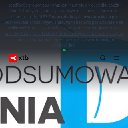
Rozdílové smlouvy jsou komplexní nástroje a v důsledku použití
finanční páky jsou spojeny s vysokým rizikem rychlého vzniku
finanční ztráty.
U 77 % účtů retailových investorů došlo při
obchodování s rozdílovými smlouvami u tohoto poskytovatele ke
vzniku ztráty.
Měli byste zvážit, zda rozumíte tomu,
jak rozdílové
smlouvy fungují, a zda si můžete dovolit vysoké riziko ztráty svých
finančních prostředků.
Investování je rizikové. Investujte
zodpovědně.