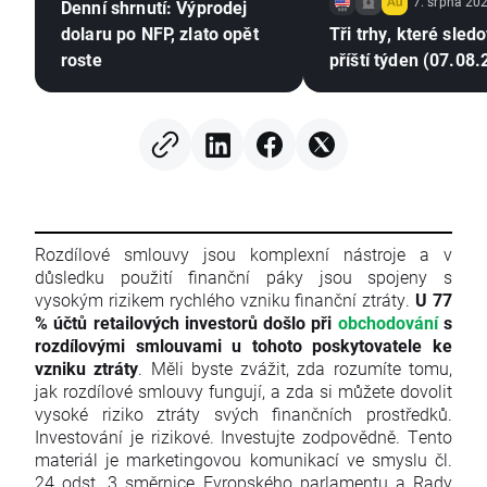
7. srpna 202
Denní shrnutí: Výprodej
dolaru po NFP, zlato opět
Tři trhy, které sled
roste
příští týden (07.08
Rozdílové smlouvy jsou komplexní nástroje a v
důsledku použití finanční páky jsou spojeny s
vysokým rizikem rychlého vzniku finanční ztráty.
U 77
% účtů retailových investorů došlo při
obchodování
s
rozdílovými smlouvami u tohoto poskytovatele ke
vzniku ztráty
. Měli byste zvážit, zda rozumíte tomu,
jak rozdílové smlouvy fungují, a zda si můžete dovolit
vysoké riziko ztráty svých finančních prostředků.
Investování je rizikové. Investujte zodpovědně. Tento
materiál je marketingovou komunikací ve smyslu čl.
24 odst. 3 směrnice Evropského parlamentu a Rady