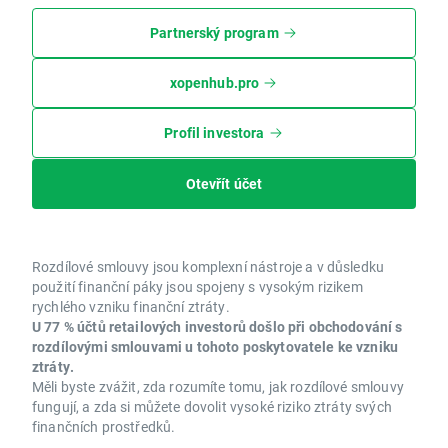
Partnerský program
xopenhub.pro
Profil investora
Otevřít účet
Rozdílové smlouvy jsou komplexní nástroje a v důsledku
použití finanční páky jsou spojeny s vysokým rizikem
rychlého vzniku finanční ztráty.
U 77 % účtů retailových investorů došlo při obchodování s
rozdílovými smlouvami u tohoto poskytovatele ke vzniku
ztráty.
Měli byste zvážit, zda rozumíte tomu, jak rozdílové smlouvy
fungují, a zda si můžete dovolit vysoké riziko ztráty svých
finančních prostředků.