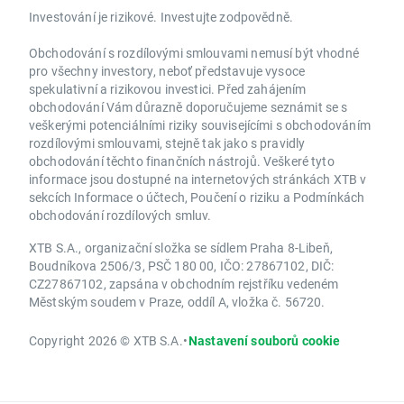
Investování je rizikové. Investujte zodpovědně.
Obchodování s rozdílovými smlouvami nemusí být vhodné
pro všechny investory, neboť představuje vysoce
spekulativní a rizikovou investici. Před zahájením
obchodování Vám důrazně doporučujeme seznámit se s
veškerými potenciálními riziky souvisejícími s obchodováním
rozdílovými smlouvami, stejně tak jako s pravidly
obchodování těchto finančních nástrojů. Veškeré tyto
informace jsou dostupné na internetových stránkách XTB v
sekcích Informace o účtech, Poučení o riziku a Podmínkách
obchodování rozdílových smluv.
XTB S.A., organizační složka se sídlem Praha 8-Libeň,
Boudníkova 2506/3, PSČ 180 00, IČO: 27867102, DIČ:
CZ27867102, zapsána v obchodním rejstříku vedeném
Městským soudem v Praze, oddíl A, vložka č. 56720.
Copyright 2026 © XTB S.A.
•
Nastavení souborů cookie