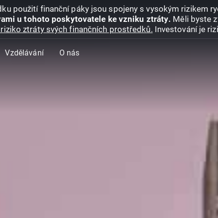
ku použití finanční páky jsou spojeny s vysokým rizikem ryc
ami u tohoto poskytovatele ke vzniku ztráty.
Měli byste z
riziko ztráty svých finančních prostředků.
Investování je ri
Vzdělávání
O nás