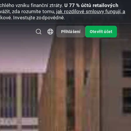
hlého vzniku finanční ztráty.
U 77 % účtů retailových
vážit, zda rozumíte tomu,
jak rozdílové smlouvy fungují, a
zikové. Investujte zodpovědně.
Přihlášení
Otevřít účet