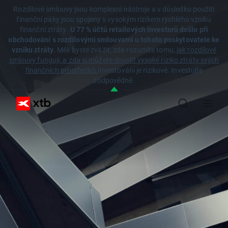
Rozdílové smlouvy jsou komplexní nástroje a v důsledku použití
finanční páky jsou spojeny s vysokým rizikem rychlého vzniku
finanční ztráty.
U 77 % účtů retailových investorů došlo při
obchodování s rozdílovými smlouvami u tohoto poskytovatele ke
vzniku ztráty.
Měli byste zvážit, zda rozumíte tomu,
jak rozdílové
smlouvy fungují, a zda si můžete dovolit vysoké riziko ztráty svých
finančních prostředků.
Investování je rizikové. Investujte
zodpovědně.