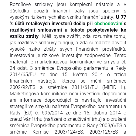
Rozdílové smlouvy jsou komplexní nástroje a v
důsledku použití finanční páky jsou spojeny s
vysokým rizikem rychlého vzniku finanční ztráty.
U 77
% účtů retailových investorů došlo při
obchodování
s
rozdílovými smlouvami u tohoto poskytovatele ke
vzniku ztráty
. Měli byste zvážit, zda rozumíte tomu,
jak rozdílové smlouvy fungují, a zda si můžete dovolit
vysoké riziko ztráty svých finančních prostředků.
Investování je rizikové. Investujte zodpovědně. Tento
materiál je marketingovou komunikací ve smyslu čl.
24 odst. 3 směrnice Evropského parlamentu a Rady
2014/65/EU ze dne 15. května 2014 o trzích
finančních nástrojů, kterou se mění směrnice
2002/92/ES a směrnice 2011/61/EU (MiFID II).
Marketingová komunikace není investiční doporučení
ani informace doporučující či navrhující investiční
strategii ve smyslu nařízení Evropského parlamentu a
Rady (EU) č. 596/2014 ze dne 16. dubna 2014 o
zneužívání trhu (nařízení o zneužívání trhu) a o zrušení
směrnice Evropského parlamentu a Rady 2003/6/ES a
směrnic Komise 2003/124/ES, 2003/125/ES a