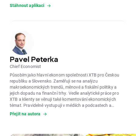
Stáhnout aplikaci
Pavel Peterka
Chief Economist
Působím jako hlavní ekonom společnosti XTB pro Českou
republiku a Slovensko. Zaměřuji se na analýzu
makroekonomických trendů, měnové a fiskální politiky a
jejich dopadu na finanční trhy. Vedle analytické práce pro
XTB a klienty se věnuji také komentování ekonomických
témat. Pravidelně vystupuji v médiích a podcastech a
publikuji v tisku. Současně vyučuji na Metropolitní univerzitě
Přejít na autora
Praha. Doktorské studium v aplikované ekonomii se
zaměřením na digitální ekonomiku jsem absolvoval na
Univerzitě Jana Evangelisty Purkyně. Studoval jsem
ekonomii a management na Vysoké škole ekonomické v