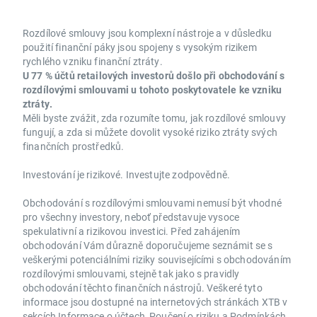
Rozdílové smlouvy jsou komplexní nástroje a v důsledku
použití finanční páky jsou spojeny s vysokým rizikem
rychlého vzniku finanční ztráty.
U 77 % účtů retailových investorů došlo při obchodování s
rozdílovými smlouvami u tohoto poskytovatele ke vzniku
ztráty.
Měli byste zvážit, zda rozumíte tomu, jak rozdílové smlouvy
fungují, a zda si můžete dovolit vysoké riziko ztráty svých
finančních prostředků.
Investování je rizikové. Investujte zodpovědně.
Obchodování s rozdílovými smlouvami nemusí být vhodné
pro všechny investory, neboť představuje vysoce
spekulativní a rizikovou investici. Před zahájením
obchodování Vám důrazně doporučujeme seznámit se s
veškerými potenciálními riziky souvisejícími s obchodováním
rozdílovými smlouvami, stejně tak jako s pravidly
obchodování těchto finančních nástrojů. Veškeré tyto
informace jsou dostupné na internetových stránkách XTB v
sekcích Informace o účtech, Poučení o riziku a Podmínkách