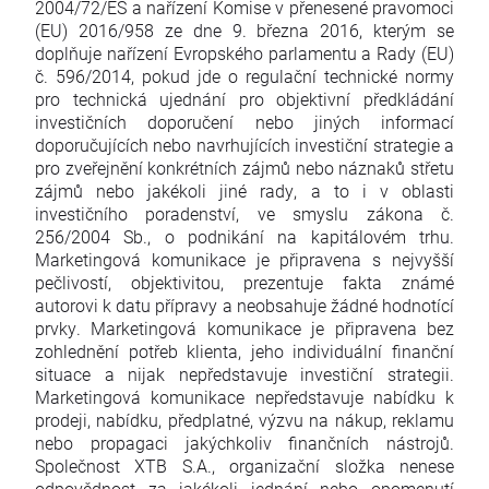
2004/72/ES a nařízení Komise v přenesené pravomoci
(EU) 2016/958 ze dne 9. března 2016, kterým se
doplňuje nařízení Evropského parlamentu a Rady (EU)
č. 596/2014, pokud jde o regulační technické normy
pro technická ujednání pro objektivní předkládání
investičních doporučení nebo jiných informací
doporučujících nebo navrhujících investiční strategie a
pro zveřejnění konkrétních zájmů nebo náznaků střetu
zájmů nebo jakékoli jiné rady, a to i v oblasti
investičního poradenství, ve smyslu zákona č.
256/2004 Sb., o podnikání na kapitálovém trhu.
Marketingová komunikace je připravena s nejvyšší
pečlivostí, objektivitou, prezentuje fakta známé
autorovi k datu přípravy a neobsahuje žádné hodnotící
prvky. Marketingová komunikace je připravena bez
zohlednění potřeb klienta, jeho individuální finanční
situace a nijak nepředstavuje investiční strategii.
Marketingová komunikace nepředstavuje nabídku k
prodeji, nabídku, předplatné, výzvu na nákup, reklamu
nebo propagaci jakýchkoliv finančních nástrojů.
Společnost XTB S.A., organizační složka nenese
odpovědnost za jakékoli jednání nebo opomenutí