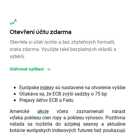
Otevření účtu zdarma
Otevřete si účet rychle a bez zbytečných formalit,
zcela zdarma. Využijte také bezplatných vkladů a
výběrů.
Stáhnout aplikaci
Európske
indexy
sú nastavené na otvorenie vyššie
Očakáva sa, že ECB zvýši sadzby o 75 bp
Prejavy šéfov ECB a Fedu
Americké
akcie
včera zaznamenali nárast
vďaka poklesu cien ropy a poklesu výnosov. Pozitívna
nálada sa rozšírila do ázijskej seansy a aktuálne
kotácie európskych indexových futures tiež poukazujú