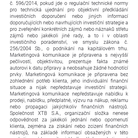
č. 596/2014, pokud jde o regulační technické normy
pro technická ujednání pro objektivní předkládání
investičních doporučení nebo jiných informací
doporučujících nebo navrhujících investiční strategie a
pro zveřejnění konkrétních zájmů nebo náznaků střetu
zájmů nebo jakékoli jiné rady, a to i v oblasti
investičního poradenství, ve smyslu zákona č.
256/2004 Sb., o podnikání na kapitálovém trhu.
Marketingová komunikace je připravena s nejvyšší
pečlivostí, objektivitou, prezentuje fakta známé
autorovi k datu přípravy a neobsahuje žádné hodnotící
prvky. Marketingová komunikace je připravena bez
zohlednění potřeb klienta, jeho individuální finanční
situace a nijak nepředstavuje investiční strategii.
Marketingová komunikace nepředstavuje nabídku k
prodeji, nabídku, předplatné, výzvu na nákup, reklamu
nebo propagaci jakýchkoliv finančních nástrojů.
Společnost XTB S.A., organizační složka nenese
odpovědnost za jakékoli jednání nebo opomenutí
klienta, zejména za získání nebo zcizení finančních
nástrojů, na základě informací obsažených v této