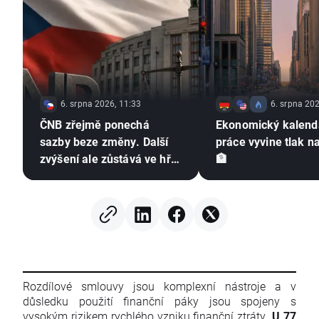
6. srpna 2026, 11:33
6. srpna 202
ČNB zřejmě ponechá
Ekonomický kalendá
sazby beze změny. Další
práce vyvine tlak n
zvýšení ale zůstává ve hře
🏦
⚠️
Rozdílové smlouvy jsou komplexní nástroje a v
důsledku použití finanční páky jsou spojeny s
vysokým rizikem rychlého vzniku finanční ztráty.
U 77