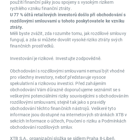
použití finanční páky jsou spojeny s vysokým rizikem
rychlého vzniku finanční ztráty.
U 77 % účtů retailových investorů došlo při obchodování s
rozdílovými smlouvami u tohoto poskytovatele ke vzniku
ztráty.
Měli byste zvážit, zda rozumíte tomu, jak rozdílové smlouvy
fungují, a zda si můžete dovolit vysoké riziko ztráty svých
finančních prostředků.
Investování je rizikové. Investujte zodpovědně.
Obchodování s rozdílovými smlouvami nemusí být vhodné
pro všechny investory, neboť představuje vysoce
spekulativní a rizikovou investici. Před zahájením
obchodování Vám důrazně doporučujeme seznámit se s
veškerými potenciálními riziky souvisejícími s obchodováním
rozdílovými smlouvami, stejně tak jako s pravidly
obchodování těchto finančních nástrojů. Veškeré tyto
informace jsou dostupné na internetových stránkách XTB v
sekcích Informace o účtech, Poučení o riziku a Podmínkách
obchodování rozdílových smluv.
XTB S.A., organizační složka se sídlem Praha 8-Libeň,