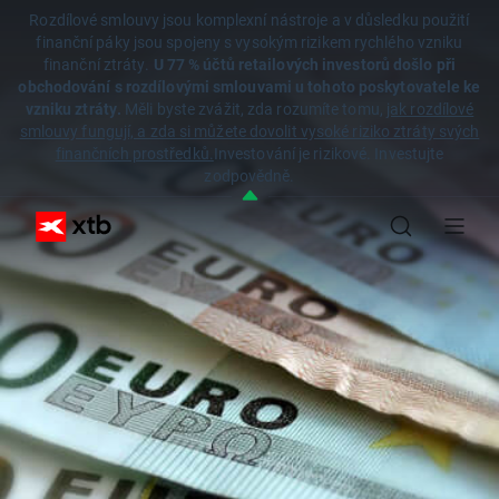
Rozdílové smlouvy jsou komplexní nástroje a v důsledku použití
finanční páky jsou spojeny s vysokým rizikem rychlého vzniku
finanční ztráty.
U 77 % účtů retailových investorů došlo při
obchodování s rozdílovými smlouvami u tohoto poskytovatele ke
vzniku ztráty.
Měli byste zvážit, zda rozumíte tomu,
jak rozdílové
smlouvy fungují, a zda si můžete dovolit vysoké riziko ztráty svých
finančních prostředků.
Investování je rizikové. Investujte
zodpovědně.