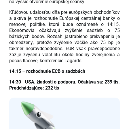
na vyššie otvorenie európskej seansy.
Kľúčovou udalosťou dňa pre európskych obchodníkov
a aktíva je rozhodnutie Európskej centrálnej banky o
menovej politike, ktoré bude oznámené o 14:15.
Ekonómovia očakávajú zvýšenie sadzieb o 75
bázických bodov. Rozsah jastrabieho prekvapenia je
obmedzený, pretože zvýšenie väčšie ako 75 bp je
takmer nepravdepodobné. EUR však pravdepodobne
zažije zvýšenú volatilitu okolo hodiny zverejnenia a
počas tlačovej konferencie Lagarde.
14:15 – rozhodnutie ECB o sadzbách
14:30 - USA, žiadosti o podporu. Očakáva sa: 239 tis.
Predchádzajúce: 232 tis