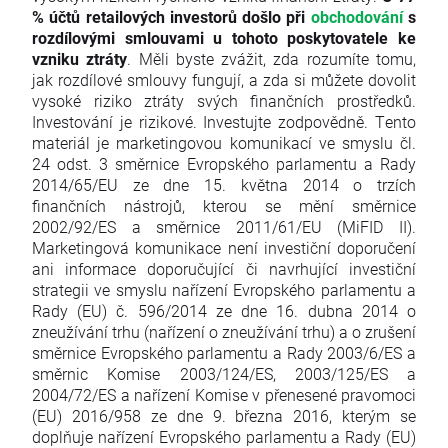
% účtů retailových investorů došlo při
obchodování
s
rozdílovými smlouvami u tohoto poskytovatele ke
vzniku ztráty
. Měli byste zvážit, zda rozumíte tomu,
jak rozdílové smlouvy fungují, a zda si můžete dovolit
vysoké riziko ztráty svých finančních prostředků.
Investování je rizikové. Investujte zodpovědně. Tento
materiál je marketingovou komunikací ve smyslu čl.
24 odst. 3 směrnice Evropského parlamentu a Rady
2014/65/EU ze dne 15. května 2014 o trzích
finančních nástrojů, kterou se mění směrnice
2002/92/ES a směrnice 2011/61/EU (MiFID II).
Marketingová komunikace není investiční doporučení
ani informace doporučující či navrhující investiční
strategii ve smyslu nařízení Evropského parlamentu a
Rady (EU) č. 596/2014 ze dne 16. dubna 2014 o
zneužívání trhu (nařízení o zneužívání trhu) a o zrušení
směrnice Evropského parlamentu a Rady 2003/6/ES a
směrnic Komise 2003/124/ES, 2003/125/ES a
2004/72/ES a nařízení Komise v přenesené pravomoci
(EU) 2016/958 ze dne 9. března 2016, kterým se
doplňuje nařízení Evropského parlamentu a Rady (EU)