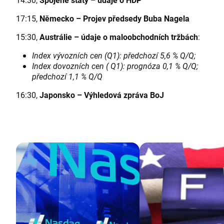
17:15,
Německo
–
Projev předsedy Buba Nagela
15:30,
Austrálie
–
údaje o maloobchodních tržbách
:
Index vývozních cen (Q1): předchozí 5,6 % Q/Q;
Index dovozních cen ( Q1): prognóza 0,1 % Q/Q;
předchozí 1,1 % Q/Q
16:30,
Japonsko
–
Výhledová zpráva BoJ