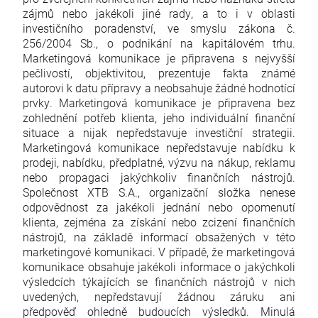
zájmů nebo jakékoli jiné rady, a to i v oblasti
investičního poradenství, ve smyslu zákona č.
256/2004 Sb., o podnikání na kapitálovém trhu.
Marketingová komunikace je připravena s nejvyšší
pečlivostí, objektivitou, prezentuje fakta známé
autorovi k datu přípravy a neobsahuje žádné hodnotící
prvky. Marketingová komunikace je připravena bez
zohlednění potřeb klienta, jeho individuální finanční
situace a nijak nepředstavuje investiční strategii.
Marketingová komunikace nepředstavuje nabídku k
prodeji, nabídku, předplatné, výzvu na nákup, reklamu
nebo propagaci jakýchkoliv finančních nástrojů.
Společnost XTB S.A., organizační složka nenese
odpovědnost za jakékoli jednání nebo opomenutí
klienta, zejména za získání nebo zcizení finančních
nástrojů, na základě informací obsažených v této
marketingové komunikaci. V případě, že marketingová
komunikace obsahuje jakékoli informace o jakýchkoli
výsledcích týkajících se finančních nástrojů v nich
uvedených, nepředstavují žádnou záruku ani
předpověď ohledně budoucích výsledků. Minulá