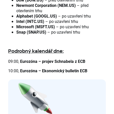
Newmont Corporation (NEM.US)
– před
otevřením trhu
Alphabet (GOOGL.US)
– po uzavření trhu
Intel (INTC.US)
– po uzavření trhu
Microsoft (MSFT.US)
– po uzavření trhu
Snap (SNAP.US)
– po uzavření trhu
Podrobný kalendář dne:
09:00,
Eurozóna
–
projev Schnabela z ECB
10:00,
Eurozóna
–
Ekonomický bulletin ECB