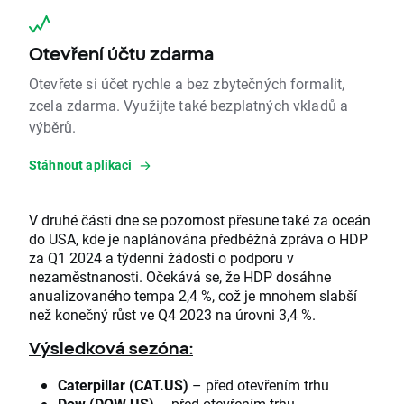
Otevření účtu zdarma
Otevřete si účet rychle a bez zbytečných formalit,
zcela zdarma. Využijte také bezplatných vkladů a
výběrů.
Stáhnout aplikaci
V druhé části dne se pozornost přesune také za oceán
do USA, kde je naplánována předběžná zpráva o HDP
za Q1 2024 a týdenní žádosti o podporu v
nezaměstnanosti. Očekává se, že HDP dosáhne
anualizovaného tempa 2,4 %, což je mnohem slabší
než konečný růst ve Q4 2023 na úrovni 3,4 %.
Výsledková sezóna:
Caterpillar (CAT.US)
– před otevřením trhu
Dow (DOW.US)
– před otevřením trhu