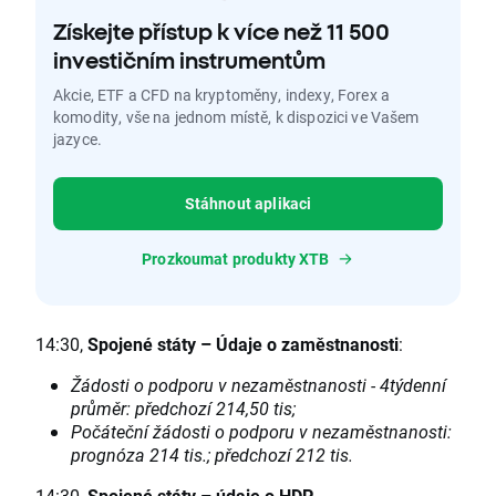
Získejte přístup k více než 11 500
investičním instrumentům
Akcie, ETF a CFD na kryptoměny, indexy, Forex a
komodity, vše na jednom místě, k dispozici ve Vašem
jazyce.
Stáhnout aplikaci
Prozkoumat produkty XTB
14:30,
Spojené státy
–
Údaje o zaměstnanosti
:
Žádosti o podporu v nezaměstnanosti - 4týdenní
průměr: předchozí 214,50 tis;
Počáteční žádosti o podporu v nezaměstnanosti:
prognóza 214 tis.; předchozí 212 tis.
14:30,
Spojené státy
–
údaje o HDP