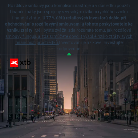
Rozdílové smlouvy jsou komplexní nástroje a v důsledku použití
finanční páky jsou spojeny s vysokým rizikem rychlého vzniku
finanční ztráty.
U 77 % účtů retailových investorů došlo při
obchodování s rozdílovými smlouvami u tohoto poskytovatele ke
vzniku ztráty.
Měli byste zvážit, zda rozumíte tomu,
jak rozdílové
smlouvy fungují, a zda si můžete dovolit vysoké riziko ztráty svých
finančních prostředků.
Investování je rizikové. Investujte
zodpovědně.