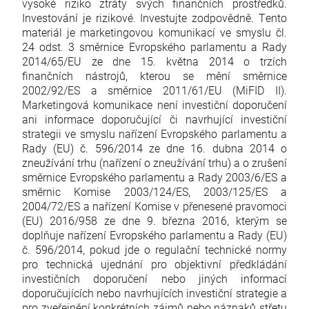
vysoké riziko ztráty svých finančních prostředků.
Investování je rizikové. Investujte zodpovědně. Tento
materiál je marketingovou komunikací ve smyslu čl.
24 odst. 3 směrnice Evropského parlamentu a Rady
2014/65/EU ze dne 15. května 2014 o trzích
finančních nástrojů, kterou se mění směrnice
2002/92/ES a směrnice 2011/61/EU (MiFID II).
Marketingová komunikace není investiční doporučení
ani informace doporučující či navrhující investiční
strategii ve smyslu nařízení Evropského parlamentu a
Rady (EU) č. 596/2014 ze dne 16. dubna 2014 o
zneužívání trhu (nařízení o zneužívání trhu) a o zrušení
směrnice Evropského parlamentu a Rady 2003/6/ES a
směrnic Komise 2003/124/ES, 2003/125/ES a
2004/72/ES a nařízení Komise v přenesené pravomoci
(EU) 2016/958 ze dne 9. března 2016, kterým se
doplňuje nařízení Evropského parlamentu a Rady (EU)
č. 596/2014, pokud jde o regulační technické normy
pro technická ujednání pro objektivní předkládání
investičních doporučení nebo jiných informací
doporučujících nebo navrhujících investiční strategie a
pro zveřejnění konkrétních zájmů nebo náznaků střetu