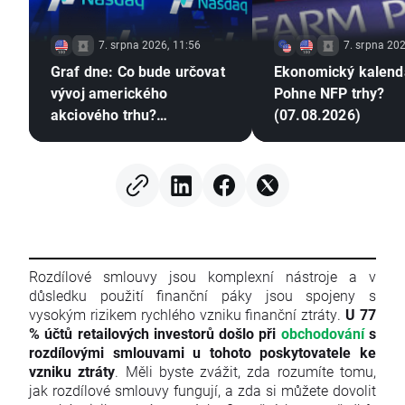
7. srpna 2026, 11:56
7. srpna 202
Graf dne: Co bude určovat
Ekonomický kalend
vývoj amerického
Pohne NFP trhy?
akciového trhu?
(07.08.2026)
(07.08.2026)
Rozdílové smlouvy jsou komplexní nástroje a v
důsledku použití finanční páky jsou spojeny s
vysokým rizikem rychlého vzniku finanční ztráty.
U 77
% účtů retailových investorů došlo při
obchodování
s
rozdílovými smlouvami u tohoto poskytovatele ke
vzniku ztráty
. Měli byste zvážit, zda rozumíte tomu,
jak rozdílové smlouvy fungují, a zda si můžete dovolit