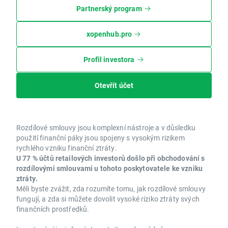
Partnerský program
xopenhub.pro
Profil investora
Otevřít účet
Rozdílové smlouvy jsou komplexní nástroje a v důsledku
použití finanční páky jsou spojeny s vysokým rizikem
rychlého vzniku finanční ztráty.
U 77 % účtů retailových investorů došlo při obchodování s
rozdílovými smlouvami u tohoto poskytovatele ke vzniku
ztráty.
Měli byste zvážit, zda rozumíte tomu, jak rozdílové smlouvy
fungují, a zda si můžete dovolit vysoké riziko ztráty svých
finančních prostředků.