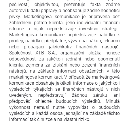
pečlivostí, objektivitou, prezentuje fakta známé
autorovi k datu přípravy a neobsahuje žádné hodnotící
prvky. Marketingová komunikace je připravena bez
zohlednění potřeb klienta, jeho individuální finanční
situace a nijak nepředstavuje investiční strategii.
Marketingová komunikace nepředstavuje nabídku k
prodeji, nabídku, předplatné, výzvu na nákup, reklamu
nebo propagaci jakýchkoliv finančních nástrojů.
Společnost XTB S.A., organizační složka nenese
odpovědnost za jakékoli jednání nebo opomenutí
klienta, zejména za získání nebo zcizení finančních
nástrojů, na základě informací obsažených v této
marketingové komunikaci. V případě, že marketingová
komunikace obsahuje jakékoli informace o jakýchkoli
výsledcích týkajících se finančních nástrojů v nich
uvedených, nepředstavují žádnou záruku ani
předpověď ohledně budoucích výsledků. Minulá
výkonnost nemusí nutně vypovídat o budoucích
výsledcích a každá osoba jednající na základě těchto
informací tak činí zcela na vlastní riziko.