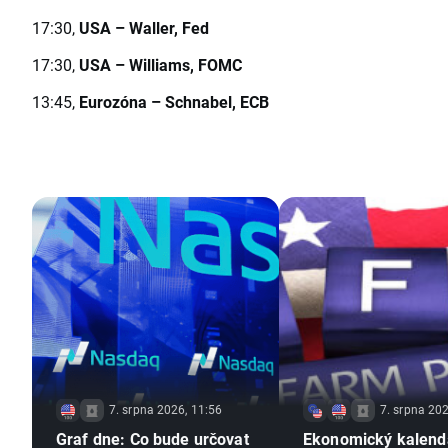
17:30,
USA
–
Waller, Fed
17:30,
USA
–
Williams, FOMC
13:45,
Eurozóna –
Schnabel, ECB
7. srpna 2026, 11:56
7. srpna 202
Graf dne: Co bude určovat
Ekonomický kalend