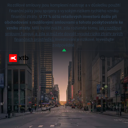
Rozdílové smlouvy jsou komplexní nástroje a v důsledku použití
finanční páky jsou spojeny s vysokým rizikem rychlého vzniku
finanční ztráty.
U 77 % účtů retailových investorů došlo při
obchodování s rozdílovými smlouvami u tohoto poskytovatele ke
vzniku ztráty.
Měli byste zvážit, zda rozumíte tomu,
jak rozdílové
smlouvy fungují, a zda si můžete dovolit vysoké riziko ztráty svých
finančních prostředků.
Investování je rizikové. Investujte
zodpovědně.