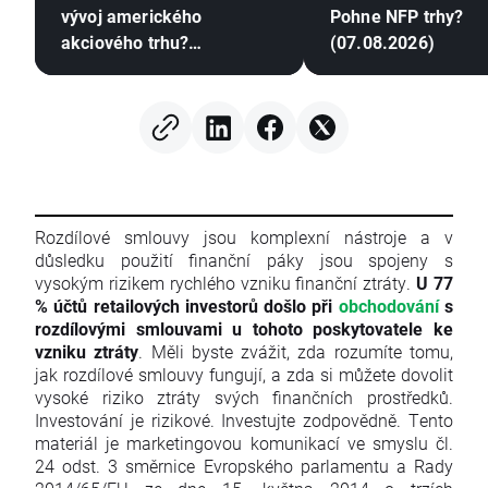
vývoj amerického
Pohne NFP trhy?
akciového trhu?
(07.08.2026)
(07.08.2026)
Rozdílové smlouvy jsou komplexní nástroje a v
důsledku použití finanční páky jsou spojeny s
vysokým rizikem rychlého vzniku finanční ztráty.
U 77
% účtů retailových investorů došlo při
obchodování
s
rozdílovými smlouvami u tohoto poskytovatele ke
vzniku ztráty
. Měli byste zvážit, zda rozumíte tomu,
jak rozdílové smlouvy fungují, a zda si můžete dovolit
vysoké riziko ztráty svých finančních prostředků.
Investování je rizikové. Investujte zodpovědně. Tento
materiál je marketingovou komunikací ve smyslu čl.
24 odst. 3 směrnice Evropského parlamentu a Rady