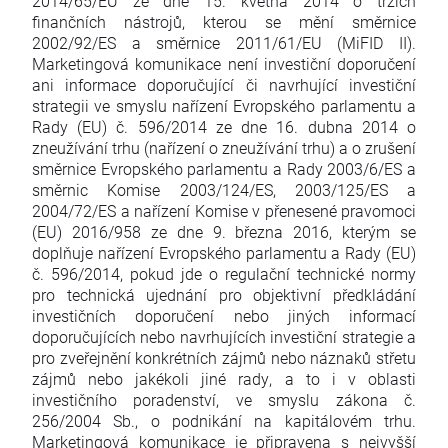
2014/65/EU ze dne 15. května 2014 o trzích
finančních nástrojů, kterou se mění směrnice
2002/92/ES a směrnice 2011/61/EU (MiFID II).
Marketingová komunikace není investiční doporučení
ani informace doporučující či navrhující investiční
strategii ve smyslu nařízení Evropského parlamentu a
Rady (EU) č. 596/2014 ze dne 16. dubna 2014 o
zneužívání trhu (nařízení o zneužívání trhu) a o zrušení
směrnice Evropského parlamentu a Rady 2003/6/ES a
směrnic Komise 2003/124/ES, 2003/125/ES a
2004/72/ES a nařízení Komise v přenesené pravomoci
(EU) 2016/958 ze dne 9. března 2016, kterým se
doplňuje nařízení Evropského parlamentu a Rady (EU)
č. 596/2014, pokud jde o regulační technické normy
pro technická ujednání pro objektivní předkládání
investičních doporučení nebo jiných informací
doporučujících nebo navrhujících investiční strategie a
pro zveřejnění konkrétních zájmů nebo náznaků střetu
zájmů nebo jakékoli jiné rady, a to i v oblasti
investičního poradenství, ve smyslu zákona č.
256/2004 Sb., o podnikání na kapitálovém trhu.
Marketingová komunikace je připravena s nejvyšší