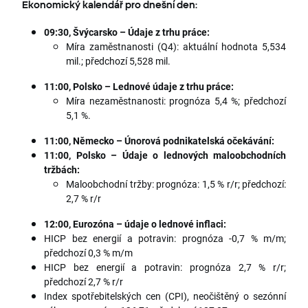
Ekonomický kalendář pro dnešní den:
09:30, Švýcarsko – Údaje z trhu práce:
Míra zaměstnanosti (Q4): aktuální hodnota 5,534
mil.; předchozí 5,528 mil.
11:00, Polsko – Lednové údaje z trhu práce:
Míra nezaměstnanosti: prognóza 5,4 %; předchozí
5,1 %.
11:00, Německo – Únorová podnikatelská očekávání:
11:00, Polsko – Údaje o lednových maloobchodních
tržbách:
Maloobchodní tržby: prognóza: 1,5 % r/r; předchozí:
2,7 % r/r
12:00, Eurozóna – údaje o lednové inflaci:
HICP bez energií a potravin: prognóza -0,7 % m/m;
předchozí 0,3 % m/m
HICP bez energií a potravin: prognóza 2,7 % r/r;
předchozí 2,7 % r/r
Index spotřebitelských cen (CPI), neočištěný o sezónní