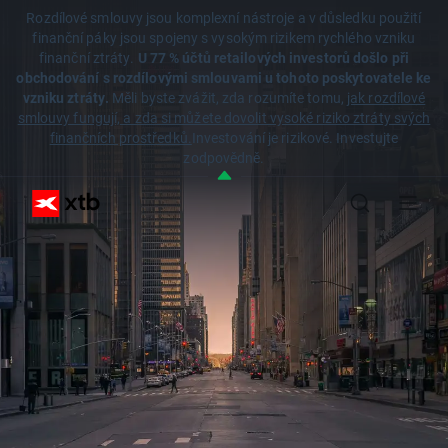
Rozdílové smlouvy jsou komplexní nástroje a v důsledku použití
finanční páky jsou spojeny s vysokým rizikem rychlého vzniku
finanční ztráty.
U 77 % účtů retailových investorů došlo při
obchodování s rozdílovými smlouvami u tohoto poskytovatele ke
vzniku ztráty.
Měli byste zvážit, zda rozumíte tomu,
jak rozdílové
smlouvy fungují, a zda si můžete dovolit vysoké riziko ztráty svých
finančních prostředků.
Investování je rizikové. Investujte
zodpovědně.