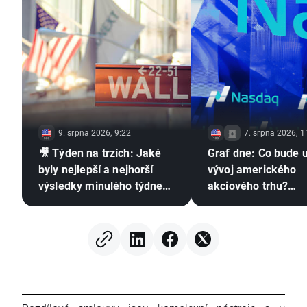
9. srpna 2026, 9:22
7. srpna 2026, 1
🎥 Týden na trzích: Jaké
Graf dne: Co bude 
byly nejlepší a nejhorší
vývoj amerického
výsledky minulého týdne?
akciového trhu?
Zhodnocení výsledkové
(07.08.2026)
sezóny