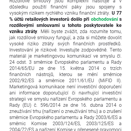
Rozdílové smlouvy jsou komplexní nástroje a v
důsledku použití finanční páky jsou spojeny s
vysokým rizikem rychlého vzniku finanční ztráty.
U 77
% účtů retailových investorů došlo při
obchodování
s
rozdílovými smlouvami u tohoto poskytovatele ke
vzniku ztráty
. Měli byste zvážit, zda rozumíte tomu,
jak rozdílové smlouvy fungují, a zda si můžete dovolit
vysoké riziko ztráty svých finančních prostředků.
Investování je rizikové. Investujte zodpovědně. Tento
materiál je marketingovou komunikací ve smyslu čl.
24 odst. 3 směrnice Evropského parlamentu a Rady
2014/65/EU ze dne 15. května 2014 o trzích
finančních nástrojů, kterou se mění směrnice
2002/92/ES a směrnice 2011/61/EU (MiFID II).
Marketingová komunikace není investiční doporučení
ani informace doporučující či navrhující investiční
strategii ve smyslu nařízení Evropského parlamentu a
Rady (EU) č. 596/2014 ze dne 16. dubna 2014 o
zneužívání trhu (nařízení o zneužívání trhu) a o zrušení
směrnice Evropského parlamentu a Rady 2003/6/ES a
směrnic Komise 2003/124/ES, 2003/125/ES a
2004/72/ES a nařízení Komise v přenesené pravomoci