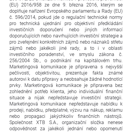
(EU) 2016/958 ze dne 9. března 2016, kterým se
doplňuje nařízení Evropského parlamentu a Rady (EU)
č. 596/2014, pokud jde o regulační technické normy
pro technická ujednání pro objektivní předkládání
investičních doporučení nebo jiných informací
doporučujících nebo navrhujících investiční strategie a
pro zveřejnění konkrétních zájmů nebo náznaků střetu
zájmů nebo jakékoli jiné rady, a to i v oblasti
investičního poradenství, ve smyslu zákona č.
256/2004 Sb., o podnikání na kapitálovém trhu.
Marketingová komunikace je připravena s nejvyšší
pečlivostí, objektivitou, prezentuje fakta známé
autorovi k datu přípravy a neobsahuje žádné hodnotící
prvky. Marketingová komunikace je připravena bez
zohlednění potřeb klienta, jeho individuální finanční
situace a nijak nepředstavuje investiční strategii.
Marketingová komunikace nepředstavuje nabídku k
prodeji, nabídku, předplatné, výzvu na nákup, reklamu
nebo propagaci jakýchkoliv finančních nástrojů.
Společnost XTB S.A., organizační složka nenese
odpovědnost za jakékoli jednání nebo opomenutí