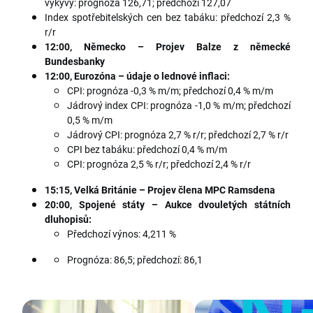
výkyvy: prognóza 126,71; předchozí 127,07
Index spotřebitelských cen bez tabáku: předchozí 2,3 %
r/r
12:00, Německo – Projev Balze z německé
Bundesbanky
12:00, Eurozóna – údaje o lednové inflaci:
CPI: prognóza -0,3 % m/m; předchozí 0,4 % m/m
Jádrový index CPI: prognóza -1,0 % m/m; předchozí
0,5 % m/m
Jádrový CPI: prognóza 2,7 % r/r; předchozí 2,7 % r/r
CPI bez tabáku: předchozí 0,4 % m/m
CPI: prognóza 2,5 % r/r; předchozí 2,4 % r/r
15:15, Velká Británie – Projev člena MPC Ramsdena
20:00, Spojené státy –
Aukce dvouletých státních
dluhopisů:
Předchozí výnos: 4,211 %
Prognóza: 86,5; předchozí: 86,1