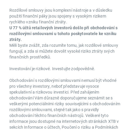
Rozdílové smlouvy jsou komplexní nástroje a v důsledku
použití finanční páky jsou spojeny s vysokým rizikem
rychlého vzniku finanční ztráty.
U 77 % účtů retailových investorů došlo při obchodování s
rozdílovými smlouvami u tohoto poskytovatele ke vzniku
ztráty.
Měli byste zvážit, zda rozumíte tomu, jak rozdílové smlouvy
fungují, a zda si můžete dovolit vysoké riziko ztráty svých
finančních prostředků.
Investování je rizikové. Investujte zodpovědně.
Obchodování s rozdílovými smlouvami nemusí být vhodné
pro všechny investory, neboť představuje vysoce
spekulativní a rizikovou investici. Před zahájením
obchodování Vám důrazně doporučujeme seznámit se s
veškerými potenciálními riziky souvisejícími s obchodováním
rozdílovými smlouvami, stejně tak jako s pravidly
obchodování těchto finančních nástrojů. Veškeré tyto
informace jsou dostupné na internetových stránkách XTB v
sekcích Informace o účtech, Poučení o riziku a Podmínkách