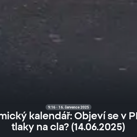
9:16 · 16. července 2025
ický kalendář: Objeví se v PP
tlaky na cla? (14.06.2025)