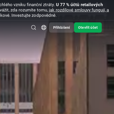
hlého vzniku finanční ztráty.
U 77 % účtů retailových
vážit, zda rozumíte tomu,
jak rozdílové smlouvy fungují, a
zikové. Investujte zodpovědně.
Přihlášení
Otevřít účet