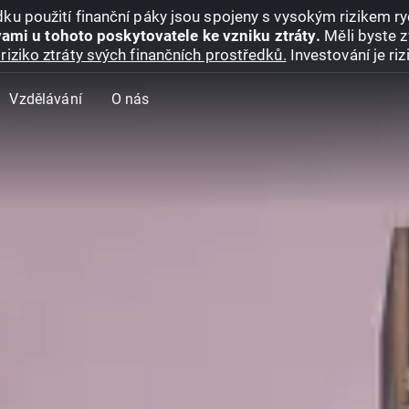
ku použití finanční páky jsou spojeny s vysokým rizikem ryc
ami u tohoto poskytovatele ke vzniku ztráty.
Měli byste z
riziko ztráty svých finančních prostředků.
Investování je ri
Vzdělávání
O nás