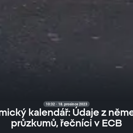
10:32 · 18. prosince 2023
mický kalendář: Údaje z něm
průzkumů, řečníci v ECB