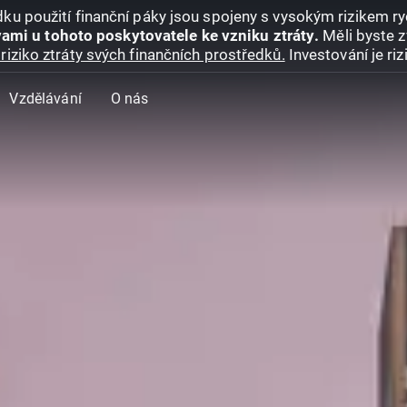
ku použití finanční páky jsou spojeny s vysokým rizikem ryc
ami u tohoto poskytovatele ke vzniku ztráty.
Měli byste z
riziko ztráty svých finančních prostředků.
Investování je ri
Vzdělávání
O nás