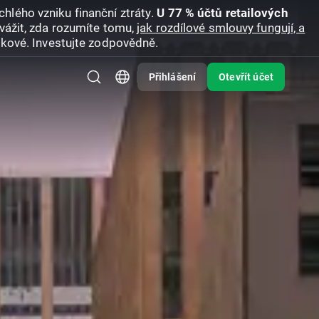
hlého vzniku finanční ztráty.
U 77 % účtů retailových
vážit, zda rozumíte tomu,
jak rozdílové smlouvy fungují, a
zikové. Investujte zodpovědně.
Přihlášení
Otevřít účet