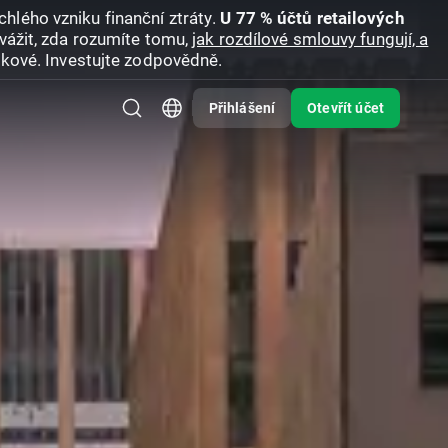
hlého vzniku finanční ztráty.
U 77 % účtů retailových
vážit, zda rozumíte tomu,
jak rozdílové smlouvy fungují, a
zikové. Investujte zodpovědně.
Přihlášení
Otevřít účet