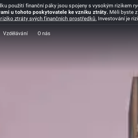
ku použití finanční páky jsou spojeny s vysokým rizikem ryc
ami u tohoto poskytovatele ke vzniku ztráty.
Měli byste z
riziko ztráty svých finančních prostředků.
Investování je ri
Vzdělávání
O nás