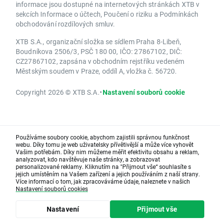
informace jsou dostupné na internetových stránkách XTB v
sekcích Informace o účtech, Poučení o riziku a Podmínkách
obchodování rozdílových smluv.
XTB S.A., organizační složka se sídlem Praha 8-Libeň,
Boudníkova 2506/3, PSČ 180 00, IČO: 27867102, DIČ:
CZ27867102, zapsána v obchodním rejstříku vedeném
Městským soudem v Praze, oddíl A, vložka č. 56720.
Copyright 2026 © XTB S.A.
•
Nastavení souborů cookie
Používáme soubory cookie, abychom zajistili správnou funkčnost
webu. Díky tomu je web uživatelsky přívětivější a může více vyhovět
Vašim potřebám. Díky nim můžeme měřit efektivitu obsahu a reklam,
analyzovat, kdo navštěvuje naše stránky, a zobrazovat
personalizované reklamy. Kliknutím na "Přijmout vše“ souhlasíte s
jejich umístěním na Vašem zařízení a jejich používáním z naší strany.
Více informací o tom, jak zpracováváme údaje, naleznete v našich
Nastavení souborů cookies
Nastavení
Přijmout vše