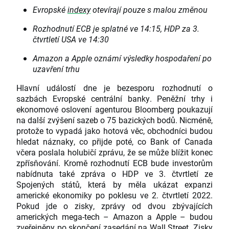
Evropské
indexy
otevírají pouze s malou změnou
Rozhodnutí ECB je splatné ve 14:15, HDP za 3.
čtvrtletí USA ve 14:30
Amazon a Apple oznámí výsledky hospodaření po
uzavření trhu
Hlavní událostí dne je bezesporu rozhodnutí o
sazbách Evropské centrální banky. Peněžní trhy i
ekonomové oslovení agenturou Bloomberg poukazují
na další zvýšení sazeb o 75 bazických bodů. Nicméně,
protože to vypadá jako hotová věc, obchodníci budou
hledat náznaky, co přijde poté, co Bank of Canada
včera poslala holubičí zprávu, že se může blížit konec
zpřísňování. Kromě rozhodnutí ECB bude investorům
nabídnuta také zpráva o HDP ve 3. čtvrtletí ze
Spojených států, která by měla ukázat expanzi
americké ekonomiky po poklesu ve 2. čtvrtletí 2022.
Pokud jde o zisky, zprávy od dvou zbývajících
amerických mega-tech – Amazon a Apple – budou
zveřejněny po skončení zasedání na Wall Street. Zisky