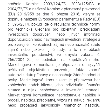
směrnic Komise 2003/124/ES, 2003/125/ES a
2004/72/ES a nařízení Komise v přenesené pravomoci
(EU) 2016/958 ze dne 9. března 2016, kterým se
doplňuje nařízení Evropského parlamentu a Rady (EU)
č. 596/2014, pokud jde o regulační technické normy
pro technická ujednání pro objektivní předkládání
investičních doporučení nebo jiných informací
doporučujících nebo navrhujících investiční strategie a
pro zveřejnění konkrétních zájmů nebo náznaků střetu
zájmů nebo jakékoli jiné rady, a to i v oblasti
investičního poradenství, ve smyslu zákona č.
256/2004 Sb., o podnikání na kapitálovém trhu.
Marketingová komunikace je připravena s nejvyšší
pečlivostí, objektivitou, prezentuje fakta známé
autorovi k datu přípravy a neobsahuje žádné hodnotící
prvky. Marketingová komunikace je připravena bez
zohlednění potřeb klienta, jeho individuální finanční
situace a nijak nepředstavuje investiční strategii.
Marketingová komunikace nepředstavuje nabídku k
prodeji, nabídku, předplatné, výzvu na nákup, reklamu
nebo propagaci jakýchkoliv finančních nástrojů.