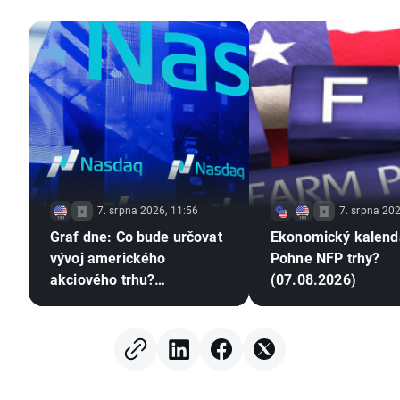
7. srpna 2026, 11:56
7. srpna 202
Graf dne: Co bude určovat
Ekonomický kalend
vývoj amerického
Pohne NFP trhy?
akciového trhu?
(07.08.2026)
(07.08.2026)