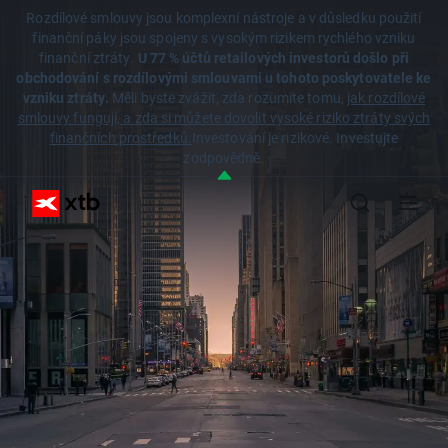
Rozdílové smlouvy jsou komplexní nástroje a v důsledku použití
finanční páky jsou spojeny s vysokým rizikem rychlého vzniku
finanční ztráty.
U 77 % účtů retailových investorů došlo při
obchodování s rozdílovými smlouvami u tohoto poskytovatele ke
vzniku ztráty.
Měli byste zvážit, zda rozumíte tomu,
jak rozdílové
smlouvy fungují, a zda si můžete dovolit vysoké riziko ztráty svých
finančních prostředků.
Investování je rizikové. Investujte
zodpovědně.