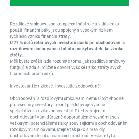
Rozdílové smlouvy jsou komplexní nástroje a v důsledku
použití finanční páky jsou spojeny s vysokým rizikem
rychlého vzniku finanční ztráty.
U 77 % účtů retailových investorů došlo při obchodování s
rozdílovými smlouvami u tohoto poskytovatele ke vzniku
ztráty.
Měli byste zvážit, zda rozumíte tomu, jak rozdílové smlouvy
fungují, a zda si můžete dovolit vysoké riziko ztráty svých
finančních prostředků.
Investování je rizikové. Investujte zodpovědně.
Obchodování s rozdílovými smlouvami nemusí být vhodné
pro všechny investory, neboť představuje vysoce
spekulativní a rizikovou investici. Před zahájením
obchodování Vám důrazně doporučujeme seznámit se s
veškerými potenciálními riziky souvisejícími s obchodováním
rozdílovými smlouvami, stejně tak jako s pravidly
obchodování těchto finančních nástrojů. Veškeré tyto