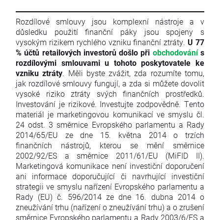
Rozdílové smlouvy jsou komplexní nástroje a v
důsledku použití finanční páky jsou spojeny s
vysokým rizikem rychlého vzniku finanční ztráty.
U 77
% účtů retailových investorů došlo při
obchodování
s
rozdílovými smlouvami u tohoto poskytovatele ke
vzniku ztráty
. Měli byste zvážit, zda rozumíte tomu,
jak rozdílové smlouvy fungují, a zda si můžete dovolit
vysoké riziko ztráty svých finančních prostředků.
Investování je rizikové. Investujte zodpovědně. Tento
materiál je marketingovou komunikací ve smyslu čl.
24 odst. 3 směrnice Evropského parlamentu a Rady
2014/65/EU ze dne 15. května 2014 o trzích
finančních nástrojů, kterou se mění směrnice
2002/92/ES a směrnice 2011/61/EU (MiFID II).
Marketingová komunikace není investiční doporučení
ani informace doporučující či navrhující investiční
strategii ve smyslu nařízení Evropského parlamentu a
Rady (EU) č. 596/2014 ze dne 16. dubna 2014 o
zneužívání trhu (nařízení o zneužívání trhu) a o zrušení
směrnice Evropského parlamentu a Rady 2003/6/ES a