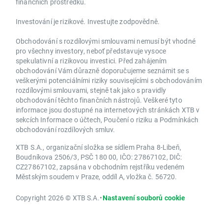
finančních prostředků.
Investování je rizikové. Investujte zodpovědně.
Obchodování s rozdílovými smlouvami nemusí být vhodné
pro všechny investory, neboť představuje vysoce
spekulativní a rizikovou investici. Před zahájením
obchodování Vám důrazně doporučujeme seznámit se s
veškerými potenciálními riziky souvisejícími s obchodováním
rozdílovými smlouvami, stejně tak jako s pravidly
obchodování těchto finančních nástrojů. Veškeré tyto
informace jsou dostupné na internetových stránkách XTB v
sekcích Informace o účtech, Poučení o riziku a Podmínkách
obchodování rozdílových smluv.
XTB S.A., organizační složka se sídlem Praha 8-Libeň,
Boudníkova 2506/3, PSČ 180 00, IČO: 27867102, DIČ:
CZ27867102, zapsána v obchodním rejstříku vedeném
Městským soudem v Praze, oddíl A, vložka č. 56720.
Copyright 2026 © XTB S.A.
•
Nastavení souborů cookie