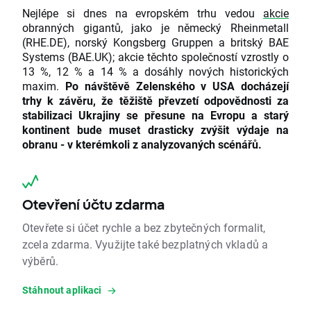
Nejlépe si dnes na evropském trhu vedou
akcie
obranných gigantů, jako je německý Rheinmetall
(RHE.DE), norský Kongsberg Gruppen a britský BAE
Systems (BAE.UK); akcie těchto společností vzrostly o
13 %, 12 % a 14 % a dosáhly nových historických
maxim.
Po návštěvě Zelenského v USA docházejí
trhy k závěru, že těžiště převzetí odpovědnosti za
stabilizaci Ukrajiny se přesune na Evropu a starý
kontinent bude muset drasticky zvýšit výdaje na
obranu - v kterémkoli z analyzovaných scénářů.
Otevření účtu zdarma
Otevřete si účet rychle a bez zbytečných formalit,
zcela zdarma. Využijte také bezplatných vkladů a
výběrů.
Stáhnout aplikaci