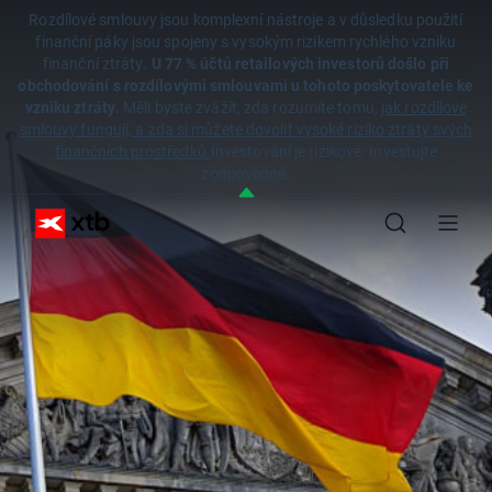
Rozdílové smlouvy jsou komplexní nástroje a v důsledku použití
finanční páky jsou spojeny s vysokým rizikem rychlého vzniku
finanční ztráty.
U 77 % účtů retailových investorů došlo při
obchodování s rozdílovými smlouvami u tohoto poskytovatele ke
vzniku ztráty.
Měli byste zvážit, zda rozumíte tomu,
jak rozdílové
smlouvy fungují, a zda si můžete dovolit vysoké riziko ztráty svých
finančních prostředků.
Investování je rizikové. Investujte
zodpovědně.