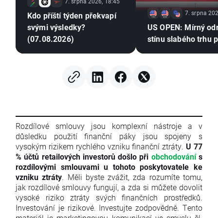
7. srpna 2026, 18:45
7. srpna 202
Kdo příští týden překvapí
svými výsledky?
US OPEN: Mírný od
(07.08.2026)
stínu slabého trhu 
Rozdílové smlouvy jsou komplexní nástroje a v
důsledku použití finanční páky jsou spojeny s
vysokým rizikem rychlého vzniku finanční ztráty.
U 77
% účtů retailových investorů došlo při
obchodování
s
rozdílovými smlouvami u tohoto poskytovatele ke
vzniku ztráty
. Měli byste zvážit, zda rozumíte tomu,
jak rozdílové smlouvy fungují, a zda si můžete dovolit
vysoké riziko ztráty svých finančních prostředků.
Investování je rizikové. Investujte zodpovědně. Tento
materiál je marketingovou komunikací ve smyslu čl.