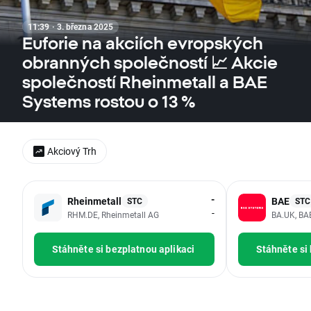
11:39 · 3. března 2025
Euforie na akciích evropských
obranných společností 📈 Akcie
společností Rheinmetall a BAE
Systems rostou o 13 %
Akciový Trh
-
Rheinmetall
BAE
STC
STC
-
RHM.DE, Rheinmetall AG
BA.UK, BA
Stáhněte si bezplatnou aplikaci
Stáhněte si