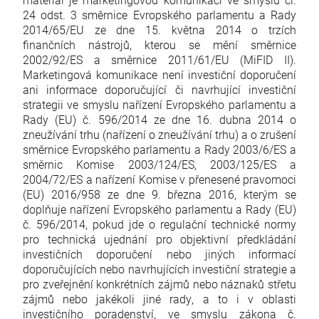
24 odst. 3 směrnice Evropského parlamentu a Rady
2014/65/EU ze dne 15. května 2014 o trzích
finančních nástrojů, kterou se mění směrnice
2002/92/ES a směrnice 2011/61/EU (MiFID II).
Marketingová komunikace není investiční doporučení
ani informace doporučující či navrhující investiční
strategii ve smyslu nařízení Evropského parlamentu a
Rady (EU) č. 596/2014 ze dne 16. dubna 2014 o
zneužívání trhu (nařízení o zneužívání trhu) a o zrušení
směrnice Evropského parlamentu a Rady 2003/6/ES a
směrnic Komise 2003/124/ES, 2003/125/ES a
2004/72/ES a nařízení Komise v přenesené pravomoci
(EU) 2016/958 ze dne 9. března 2016, kterým se
doplňuje nařízení Evropského parlamentu a Rady (EU)
č. 596/2014, pokud jde o regulační technické normy
pro technická ujednání pro objektivní předkládání
investičních doporučení nebo jiných informací
doporučujících nebo navrhujících investiční strategie a
pro zveřejnění konkrétních zájmů nebo náznaků střetu
zájmů nebo jakékoli jiné rady, a to i v oblasti
investičního poradenství, ve smyslu zákona č.