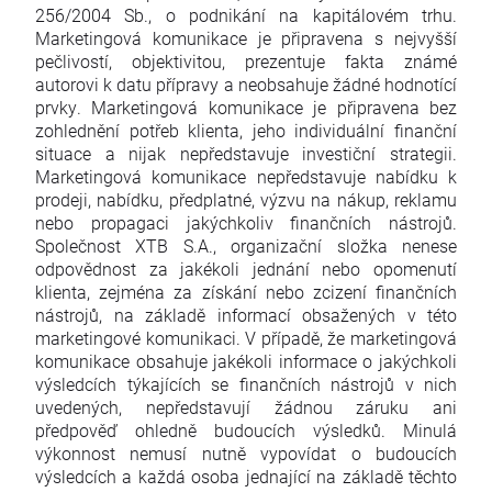
256/2004 Sb., o podnikání na kapitálovém trhu.
Marketingová komunikace je připravena s nejvyšší
pečlivostí, objektivitou, prezentuje fakta známé
autorovi k datu přípravy a neobsahuje žádné hodnotící
prvky. Marketingová komunikace je připravena bez
zohlednění potřeb klienta, jeho individuální finanční
situace a nijak nepředstavuje investiční strategii.
Marketingová komunikace nepředstavuje nabídku k
prodeji, nabídku, předplatné, výzvu na nákup, reklamu
nebo propagaci jakýchkoliv finančních nástrojů.
Společnost XTB S.A., organizační složka nenese
odpovědnost za jakékoli jednání nebo opomenutí
klienta, zejména za získání nebo zcizení finančních
nástrojů, na základě informací obsažených v této
marketingové komunikaci. V případě, že marketingová
komunikace obsahuje jakékoli informace o jakýchkoli
výsledcích týkajících se finančních nástrojů v nich
uvedených, nepředstavují žádnou záruku ani
předpověď ohledně budoucích výsledků. Minulá
výkonnost nemusí nutně vypovídat o budoucích
výsledcích a každá osoba jednající na základě těchto