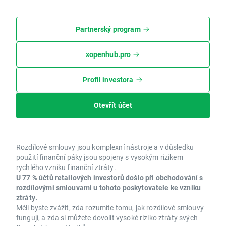
Partnerský program
xopenhub.pro
Profil investora
Otevřít účet
Rozdílové smlouvy jsou komplexní nástroje a v důsledku
použití finanční páky jsou spojeny s vysokým rizikem
rychlého vzniku finanční ztráty.
U 77 % účtů retailových investorů došlo při obchodování s
rozdílovými smlouvami u tohoto poskytovatele ke vzniku
ztráty.
Měli byste zvážit, zda rozumíte tomu, jak rozdílové smlouvy
fungují, a zda si můžete dovolit vysoké riziko ztráty svých