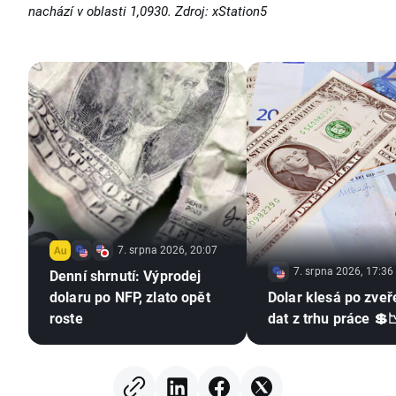
nachází v oblasti 1,0930. Zdroj: xStation5
7. srpna 2026, 20:07
7. srpna 2026, 17:36
Denní shrnutí: Výprodej
dolaru po NFP, zlato opět
Dolar klesá po zveř
roste
dat z trhu práce 💲