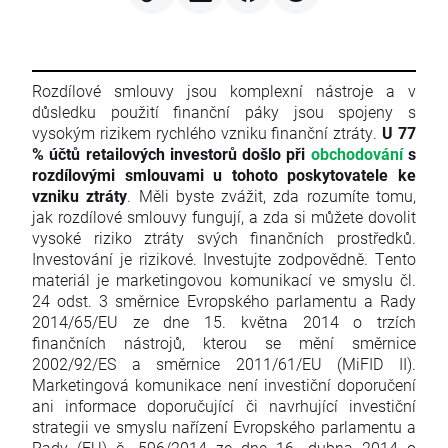
Rozdílové smlouvy jsou komplexní nástroje a v
důsledku použití finanční páky jsou spojeny s
vysokým rizikem rychlého vzniku finanční ztráty.
U 77
% účtů retailových investorů došlo při
obchodování
s
rozdílovými smlouvami u tohoto poskytovatele ke
vzniku ztráty
. Měli byste zvážit, zda rozumíte tomu,
jak rozdílové smlouvy fungují, a zda si můžete dovolit
vysoké riziko ztráty svých finančních prostředků.
Investování je rizikové. Investujte zodpovědně. Tento
materiál je marketingovou komunikací ve smyslu čl.
24 odst. 3 směrnice Evropského parlamentu a Rady
2014/65/EU ze dne 15. května 2014 o trzích
finančních nástrojů, kterou se mění směrnice
2002/92/ES a směrnice 2011/61/EU (MiFID II).
Marketingová komunikace není investiční doporučení
ani informace doporučující či navrhující investiční
strategii ve smyslu nařízení Evropského parlamentu a
Rady (EU) č. 596/2014 ze dne 16. dubna 2014 o