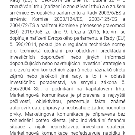
zneužívání trhu (nařízení o zneužívání trhu) a o zrušení
směrnice Evropského parlamentu a Rady 2003/6/ES a
směrnic Komise 2003/124/ES, 2003/125/ES a
2004/72/ES a nařízení Komise v přenesené pravomoci
(EU) 2016/958 ze dne 9. března 2016, kterým se
doplňuje nařízení Evropského parlamentu a Rady (EU)
č. 596/2014, pokud jde o regulační technické normy
pro technická ujednání pro objektivní předkládání
investičních doporučení nebo jiných informací
doporučujících nebo navrhujících investiční strategie a
pro zveřejnění konkrétních zájmů nebo náznaků střetu
zájmů nebo jakékoli jiné rady, a to i v oblasti
investičního poradenství, ve smyslu zákona č.
256/2004 Sb., o podnikání na kapitálovém trhu.
Marketingová komunikace je připravena s nejvyšší
pečlivostí, objektivitou, prezentuje fakta známé
autorovi k datu přípravy a neobsahuje žádné hodnotící
prvky. Marketingová komunikace je připravena bez
zohlednění potřeb klienta, jeho individuální finanční
situace a nijak nepředstavuje investiční strategii.
Marketingová komunikace nepředstavuje nabídku k