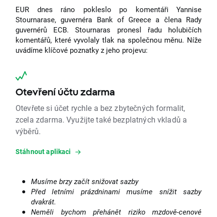
EUR dnes ráno pokleslo po komentáři Yannise
Stournarase, guvernéra Bank of Greece a člena Rady
guvernérů ECB. Stournaras pronesl řadu holubičích
komentářů, které vyvolaly tlak na společnou měnu. Níže
uvádíme klíčové poznatky z jeho projevu:
Otevření účtu zdarma
Otevřete si účet rychle a bez zbytečných formalit,
zcela zdarma. Využijte také bezplatných vkladů a
výběrů.
Stáhnout aplikaci
Musíme brzy začít snižovat sazby
Před letními prázdninami musíme snížit sazby
dvakrát.
Neměli bychom přehánět riziko mzdově-cenové