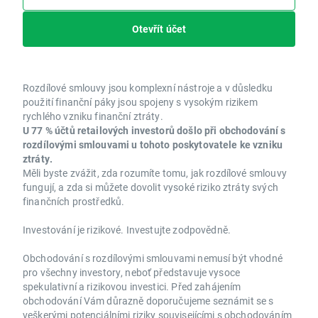
Otevřít účet
Rozdílové smlouvy jsou komplexní nástroje a v důsledku
použití finanční páky jsou spojeny s vysokým rizikem
rychlého vzniku finanční ztráty.
U 77 % účtů retailových investorů došlo při obchodování s
rozdílovými smlouvami u tohoto poskytovatele ke vzniku
ztráty.
Měli byste zvážit, zda rozumíte tomu, jak rozdílové smlouvy
fungují, a zda si můžete dovolit vysoké riziko ztráty svých
finančních prostředků.
Investování je rizikové. Investujte zodpovědně.
Obchodování s rozdílovými smlouvami nemusí být vhodné
pro všechny investory, neboť představuje vysoce
spekulativní a rizikovou investici. Před zahájením
obchodování Vám důrazně doporučujeme seznámit se s
veškerými potenciálními riziky souvisejícími s obchodováním