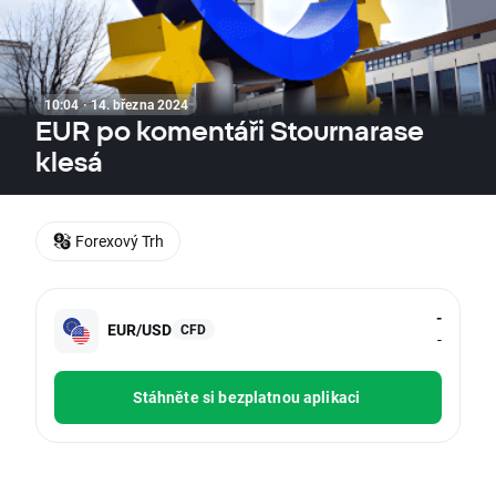
10:04 · 14. března 2024
EUR po komentáři Stournarase
klesá
Forexový Trh
-
EUR/USD
CFD
-
Stáhněte si bezplatnou aplikaci