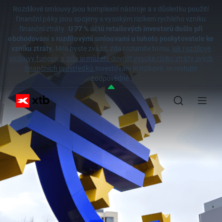
Rozdílové smlouvy jsou komplexní nástroje a v důsledku použití
finanční páky jsou spojeny s vysokým rizikem rychlého vzniku
finanční ztráty.
U 77 % účtů retailových investorů došlo při
obchodování s rozdílovými smlouvami u tohoto poskytovatele ke
vzniku ztráty.
Měli byste zvážit, zda rozumíte tomu,
jak rozdílové
smlouvy fungují, a zda si můžete dovolit vysoké riziko ztráty svých
finančních prostředků.
Investování je rizikové. Investujte
zodpovědně.