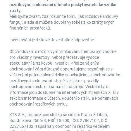
rozdílovými smlouvami u tohoto poskytovatele ke vzniku
ztráty.
Měli byste zvážit, zda rozumíte tomu, jak rozdílové smlouvy
fungují, a zda si můžete dovolit vysoké riziko ztráty svých
finančních prostředků.
Investování je rizikové. Investujte zodpovědně.
Obchodování s rozdílovými smlouvami nemusí být vhodné
pro všechny investory, neboť představuje vysoce
spekulativní a rizikovou investici. Před zahájením
obchodování Vám důrazně doporučujeme seznámit se s
veškerými potenciálními riziky souvisejícími s obchodováním
rozdílovými smlouvami, stejně tak jako s pravidly
obchodování těchto finančních nástrojů. Veškeré tyto
informace jsou dostupné na internetových stránkách XTB v
sekcích Informace o účtech, Poučení o riziku a Podmínkách
obchodování rozdílových smluv.
XTB S.A., organizační složka se sídlem Praha 8-Libeň,
Boudníkova 2506/3, PSČ 180 00, IČO: 27867102, DIČ:
CZ27867102, zapsána v obchodním rejstříku vedeném