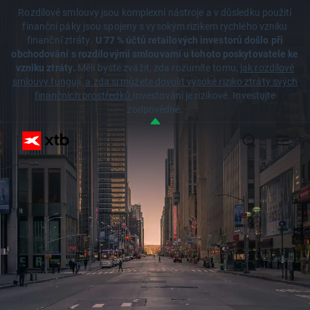
Rozdílové smlouvy jsou komplexní nástroje a v důsledku použití
finanční páky jsou spojeny s vysokým rizikem rychlého vzniku
finanční ztráty.
U 77 % účtů retailových investorů došlo při
obchodování s rozdílovými smlouvami u tohoto poskytovatele ke
vzniku ztráty.
Měli byste zvážit, zda rozumíte tomu,
jak rozdílové
smlouvy fungují, a zda si můžete dovolit vysoké riziko ztráty svých
finančních prostředků.
Investování je rizikové. Investujte
zodpovědně.