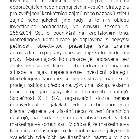
investičních doporučení nebo jiných informací
doporučujících nebo navrhujících investiční strategie a
pro zveřejnění konkrétních zájmů nebo náznaků střetu
zájmů nebo jakékoli jiné rady, a to i v oblasti
investičního poradenství, ve smyslu zákona č.
256/2004 Sb., o podnikání na kapitálovém trhu.
Marketingová komunikace je připravena s nejvyšší
pečlivostí, objektivitou, prezentuje fakta známé
autorovi k datu přípravy a neobsahuje žádné hodnotící
prvky. Marketingová komunikace je připravena bez
zohlednění potřeb klienta, jeho individuální finanční
situace a nijak nepředstavuje investiční strategii.
Marketingová komunikace nepředstavuje nabídku k
prodeji, nabídku, předplatné, výzvu na nákup, reklamu
nebo propagaci jakýchkoliv finančních nástrojů.
Společnost XTB S.A., organizační složka nenese
odpovědnost za jakékoli jednání nebo opomenutí
klienta, zejména za získání nebo zcizení finančních
nástrojů, na základě informací obsažených v této
marketingové komunikaci. V případě, že marketingová
komunikace obsahuje jakékoli informace o jakýchkoli
výsledcích týkajících se finančních nástrojů v nich