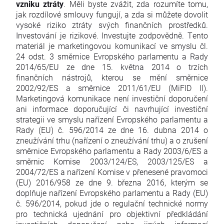
vzniku ztráty
. Měli byste zvážit, zda rozumíte tomu,
jak rozdílové smlouvy fungují, a zda si můžete dovolit
vysoké riziko ztráty svých finančních prostředků.
Investování je rizikové. Investujte zodpovědně. Tento
materiál je marketingovou komunikací ve smyslu čl.
24 odst. 3 směrnice Evropského parlamentu a Rady
2014/65/EU ze dne 15. května 2014 o trzích
finančních nástrojů, kterou se mění směrnice
2002/92/ES a směrnice 2011/61/EU (MiFID II).
Marketingová komunikace není investiční doporučení
ani informace doporučující či navrhující investiční
strategii ve smyslu nařízení Evropského parlamentu a
Rady (EU) č. 596/2014 ze dne 16. dubna 2014 o
zneužívání trhu (nařízení o zneužívání trhu) a o zrušení
směrnice Evropského parlamentu a Rady 2003/6/ES a
směrnic Komise 2003/124/ES, 2003/125/ES a
2004/72/ES a nařízení Komise v přenesené pravomoci
(EU) 2016/958 ze dne 9. března 2016, kterým se
doplňuje nařízení Evropského parlamentu a Rady (EU)
č. 596/2014, pokud jde o regulační technické normy
pro technická ujednání pro objektivní předkládání