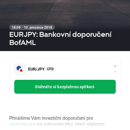
18:09 · 10. prosince 2018
EURJPY: Bankovní doporučení
BofAML
-
EUR/JPY
CFD
-
Stáhněte si bezplatnou aplikaci
Přinášíme Vám investiční doporučení pro
obchodování
na měnovém trhu, která přebírám...