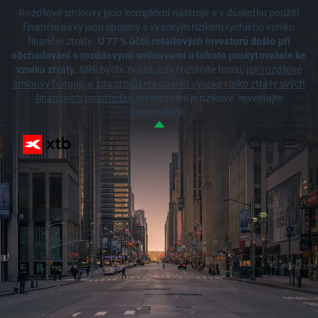
Rozdílové smlouvy jsou komplexní nástroje a v důsledku použití
finanční páky jsou spojeny s vysokým rizikem rychlého vzniku
finanční ztráty.
U 77 % účtů retailových investorů došlo při
obchodování s rozdílovými smlouvami u tohoto poskytovatele ke
vzniku ztráty.
Měli byste zvážit, zda rozumíte tomu,
jak rozdílové
smlouvy fungují, a zda si můžete dovolit vysoké riziko ztráty svých
finančních prostředků.
Investování je rizikové. Investujte
zodpovědně.