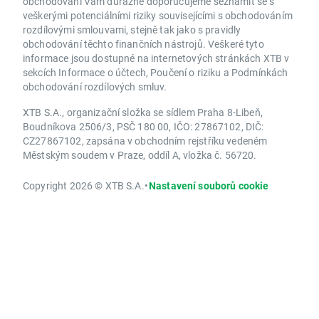
obchodování Vám důrazně doporučujeme seznámit se s
veškerými potenciálními riziky souvisejícími s obchodováním
rozdílovými smlouvami, stejně tak jako s pravidly
obchodování těchto finančních nástrojů. Veškeré tyto
informace jsou dostupné na internetových stránkách XTB v
sekcích Informace o účtech, Poučení o riziku a Podmínkách
obchodování rozdílových smluv.
XTB S.A., organizační složka se sídlem Praha 8-Libeň,
Boudníkova 2506/3, PSČ 180 00, IČO: 27867102, DIČ:
CZ27867102, zapsána v obchodním rejstříku vedeném
Městským soudem v Praze, oddíl A, vložka č. 56720.
Copyright 2026 © XTB S.A.
•
Nastavení souborů cookie