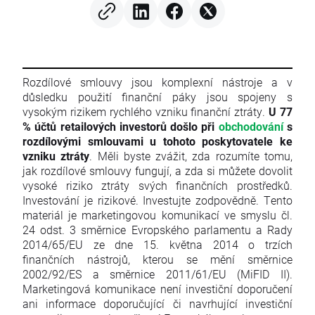
Rozdílové smlouvy jsou komplexní nástroje a v
důsledku použití finanční páky jsou spojeny s
vysokým rizikem rychlého vzniku finanční ztráty.
U 77
% účtů retailových investorů došlo při
obchodování
s
rozdílovými smlouvami u tohoto poskytovatele ke
vzniku ztráty
. Měli byste zvážit, zda rozumíte tomu,
jak rozdílové smlouvy fungují, a zda si můžete dovolit
vysoké riziko ztráty svých finančních prostředků.
Investování je rizikové. Investujte zodpovědně. Tento
materiál je marketingovou komunikací ve smyslu čl.
24 odst. 3 směrnice Evropského parlamentu a Rady
2014/65/EU ze dne 15. května 2014 o trzích
finančních nástrojů, kterou se mění směrnice
2002/92/ES a směrnice 2011/61/EU (MiFID II).
Marketingová komunikace není investiční doporučení
ani informace doporučující či navrhující investiční