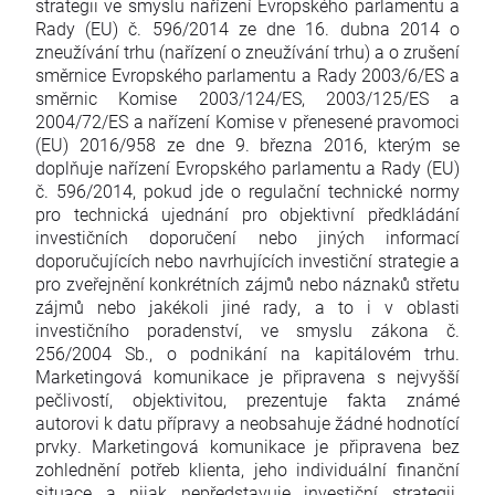
strategii ve smyslu nařízení Evropského parlamentu a
Rady (EU) č. 596/2014 ze dne 16. dubna 2014 o
zneužívání trhu (nařízení o zneužívání trhu) a o zrušení
směrnice Evropského parlamentu a Rady 2003/6/ES a
směrnic Komise 2003/124/ES, 2003/125/ES a
2004/72/ES a nařízení Komise v přenesené pravomoci
(EU) 2016/958 ze dne 9. března 2016, kterým se
doplňuje nařízení Evropského parlamentu a Rady (EU)
č. 596/2014, pokud jde o regulační technické normy
pro technická ujednání pro objektivní předkládání
investičních doporučení nebo jiných informací
doporučujících nebo navrhujících investiční strategie a
pro zveřejnění konkrétních zájmů nebo náznaků střetu
zájmů nebo jakékoli jiné rady, a to i v oblasti
investičního poradenství, ve smyslu zákona č.
256/2004 Sb., o podnikání na kapitálovém trhu.
Marketingová komunikace je připravena s nejvyšší
pečlivostí, objektivitou, prezentuje fakta známé
autorovi k datu přípravy a neobsahuje žádné hodnotící
prvky. Marketingová komunikace je připravena bez
zohlednění potřeb klienta, jeho individuální finanční
situace a nijak nepředstavuje investiční strategii.