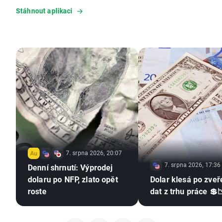
Stáhnout aplikaci
7. srpna 2026, 20:07
7. srpna 2026, 17:36
Denní shrnutí: Výprodej
dolaru po NFP, zlato opět
Dolar klesá po zveř
roste
dat z trhu práce 💲