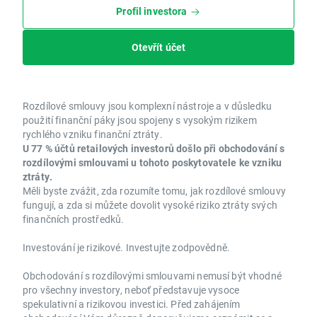
Profil investora
Otevřít účet
Rozdílové smlouvy jsou komplexní nástroje a v důsledku
použití finanční páky jsou spojeny s vysokým rizikem
rychlého vzniku finanční ztráty.
U 77 % účtů retailových investorů došlo při obchodování s
rozdílovými smlouvami u tohoto poskytovatele ke vzniku
ztráty.
Měli byste zvážit, zda rozumíte tomu, jak rozdílové smlouvy
fungují, a zda si můžete dovolit vysoké riziko ztráty svých
finančních prostředků.
Investování je rizikové. Investujte zodpovědně.
Obchodování s rozdílovými smlouvami nemusí být vhodné
pro všechny investory, neboť představuje vysoce
spekulativní a rizikovou investici. Před zahájením