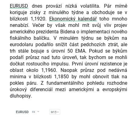
EURUSD
dnes provází nízká volatilita. Pár mírně
koriguje zisky z minulého týdne a obchoduje se v
blízkosti 1,1920.
Ekonomický kalendář
toho mnoho
nenabízí. Večer by však mohl mít svůj vliv projev
amerického prezidenta Bidena o implementaci nového
fiskálního balíčku. V minulém týdnu se býkům na
eurodolaru podařilo snížit část pedchozích ztrát, ale
trh stále bojuje s úrovní 50 EMA. Pokud se býkům
podaří průraz nad tuto úroveň, tak bychom se mohli
dočkat rostoucího impulsu. První úrovní rezistence je
oblast okolo 1,1960. Naopak průraz pod nedávná
minima v blízkosti 1,1850 by mohl obnovit tlak na
pokles páru. Z fundamentálního pohledu rozhodne
úrokový diferenciál mezi americkými a evropskými
dluhopisy.