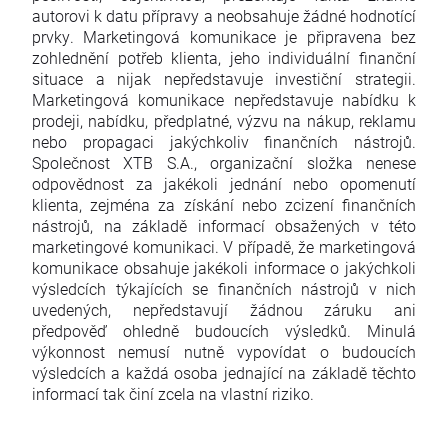
autorovi k datu přípravy a neobsahuje žádné hodnotící
prvky. Marketingová komunikace je připravena bez
zohlednění potřeb klienta, jeho individuální finanční
situace a nijak nepředstavuje investiční strategii.
Marketingová komunikace nepředstavuje nabídku k
prodeji, nabídku, předplatné, výzvu na nákup, reklamu
nebo propagaci jakýchkoliv finančních nástrojů.
Společnost XTB S.A., organizační složka nenese
odpovědnost za jakékoli jednání nebo opomenutí
klienta, zejména za získání nebo zcizení finančních
nástrojů, na základě informací obsažených v této
marketingové komunikaci. V případě, že marketingová
komunikace obsahuje jakékoli informace o jakýchkoli
výsledcích týkajících se finančních nástrojů v nich
uvedených, nepředstavují žádnou záruku ani
předpověď ohledně budoucích výsledků. Minulá
výkonnost nemusí nutně vypovídat o budoucích
výsledcích a každá osoba jednající na základě těchto
informací tak činí zcela na vlastní riziko.