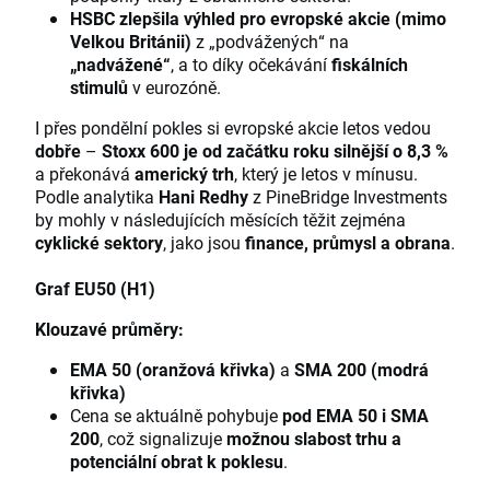
HSBC zlepšila výhled pro evropské akcie (mimo
Velkou Británii)
z „podvážených“ na
„nadvážené“
, a to díky očekávání
fiskálních
stimulů
v eurozóně.
I přes pondělní pokles si evropské akcie letos vedou
dobře
–
Stoxx 600 je od začátku roku silnější o 8,3 %
a překonává
americký trh
, který je letos v mínusu.
Podle analytika
Hani Redhy
z PineBridge Investments
by mohly v následujících měsících těžit zejména
cyklické sektory
, jako jsou
finance, průmysl a obrana
.
Graf EU50 (H1)
Klouzavé průměry:
EMA 50 (oranžová křivka)
a
SMA 200 (modrá
křivka)
Cena se aktuálně pohybuje
pod EMA 50 i SMA
200
, což signalizuje
možnou slabost trhu a
potenciální obrat k poklesu
.