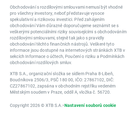
Obchodování s rozdílovými smlouvami nemusí být vhodné
pro všechny investory, neboť představuje vysoce
spekulativní a rizikovou investici. Před zahájením
obchodování Vám důrazně doporučujeme seznámit se s
veškerými potenciálními riziky souvisejícími s obchodováním
rozdílovými smlouvami, stejně tak jako s pravidly
obchodování těchto finančních nástrojů. Veškeré tyto
informace jsou dostupné na internetových stránkách XTB v
sekcích Informace o účtech, Poučení o riziku a Podmínkách
obchodování rozdílových smluv.
XTB S.A., organizační složka se sídlem Praha 8-Libeň,
Boudníkova 2506/3, PSČ 180 00, IČO: 27867102, DIČ:
CZ27867102, zapsána v obchodním rejstříku vedeném
Městským soudem v Praze, oddíl A, vložka č. 56720.
Copyright 2026 © XTB S.A.
•
Nastavení souborů cookie