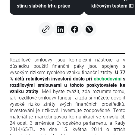
stínu slabého trhu práce
klíčovým testem 💵
Rozdílové smlouvy jsou komplexní nástroje a v
důsledku použití finanční páky jsou spojeny s
vysokým rizikem rychlého vzniku finanční ztráty.
U 77
% účtů retailových investorů došlo při
obchodování
s
rozdílovými smlouvami u tohoto poskytovatele ke
vzniku ztráty
. Měli byste zvážit, zda rozumíte tomu,
jak rozdílové smlouvy fungují, a zda si můžete dovolit
vysoké riziko ztráty svých finančních prostředků.
Investování je rizikové. Investujte zodpovědně. Tento
materiál je marketingovou komunikací ve smyslu čl.
24 odst. 3 směrnice Evropského parlamentu a Rady
2014/65/EU ze dne 15. května 2014 o trzích