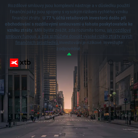
Rozdílové smlouvy jsou komplexní nástroje a v důsledku použití
finanční páky jsou spojeny s vysokým rizikem rychlého vzniku
finanční ztráty.
U 77 % účtů retailových investorů došlo při
obchodování s rozdílovými smlouvami u tohoto poskytovatele ke
vzniku ztráty.
Měli byste zvážit, zda rozumíte tomu,
jak rozdílové
smlouvy fungují, a zda si můžete dovolit vysoké riziko ztráty svých
finančních prostředků.
Investování je rizikové. Investujte
zodpovědně.