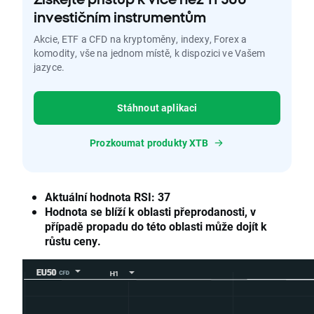
investičním instrumentům
Akcie, ETF a CFD na kryptoměny, indexy, Forex a
komodity, vše na jednom místě, k dispozici ve Vašem
jazyce.
Stáhnout aplikaci
Prozkoumat produkty XTB
Aktuální hodnota RSI: 37
Hodnota se blíží k oblasti přeprodanosti, v
případě propadu do této oblasti může dojít k
růstu ceny.