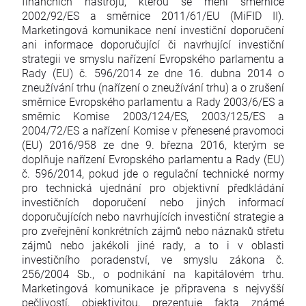
finančních nástrojů, kterou se mění směrnice
2002/92/ES a směrnice 2011/61/EU (MiFID II).
Marketingová komunikace není investiční doporučení
ani informace doporučující či navrhující investiční
strategii ve smyslu nařízení Evropského parlamentu a
Rady (EU) č. 596/2014 ze dne 16. dubna 2014 o
zneužívání trhu (nařízení o zneužívání trhu) a o zrušení
směrnice Evropského parlamentu a Rady 2003/6/ES a
směrnic Komise 2003/124/ES, 2003/125/ES a
2004/72/ES a nařízení Komise v přenesené pravomoci
(EU) 2016/958 ze dne 9. března 2016, kterým se
doplňuje nařízení Evropského parlamentu a Rady (EU)
č. 596/2014, pokud jde o regulační technické normy
pro technická ujednání pro objektivní předkládání
investičních doporučení nebo jiných informací
doporučujících nebo navrhujících investiční strategie a
pro zveřejnění konkrétních zájmů nebo náznaků střetu
zájmů nebo jakékoli jiné rady, a to i v oblasti
investičního poradenství, ve smyslu zákona č.
256/2004 Sb., o podnikání na kapitálovém trhu.
Marketingová komunikace je připravena s nejvyšší
pečlivostí, objektivitou, prezentuje fakta známé