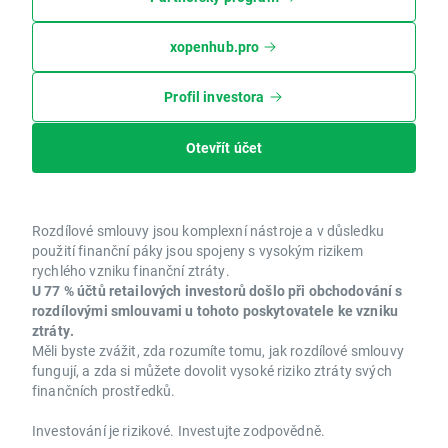
xopenhub.pro
Profil investora
Otevřít účet
Rozdílové smlouvy jsou komplexní nástroje a v důsledku
použití finanční páky jsou spojeny s vysokým rizikem
rychlého vzniku finanční ztráty.
U 77 % účtů retailových investorů došlo při obchodování s
rozdílovými smlouvami u tohoto poskytovatele ke vzniku
ztráty.
Měli byste zvážit, zda rozumíte tomu, jak rozdílové smlouvy
fungují, a zda si můžete dovolit vysoké riziko ztráty svých
finančních prostředků.
Investování je rizikové. Investujte zodpovědně.