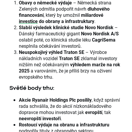
Obavy o německé výdaje
– Německá strana
Zelených odmítla podpořit návrh
dluhového
financování
, který by umožnil
miliardové
investice
do obrany a infrastruktury
.
Slabší výsledek klinické studie Novo Nordisk
–
Dánský farmaceutický gigant
Novo Nordisk A/S
oslabil poté, co klinická studie léku
CagriSema
nesplnila očekávání investorů.
Neuspokojivý výhled Traton SE
– Výrobce
nákladních vozidel
Traton SE
zklamal investory
nižším než očekávaným
výhledem marže na rok
2025
a varováním, že je příliš brzy na oživení
evropského trhu.
Světlé body trhu:
Akcie Ryanair Holdings Plc posílily
, když správní
rada schválila, že do akcií nízkonákladového
dopravce mohou investovat jak
evropští
, tak
neevropští investoři
.
Rostoucí výdaje na obranu a infrastrukturu
podpořily tituly z obranného sektoru.