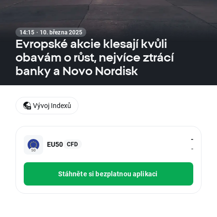
14:15 · 10. března 2025
Evropské akcie klesají kvůli
obavám o růst, nejvíce ztrácí
banky a Novo Nordisk
Vývoj Indexů
-
EU50
CFD
-
Stáhněte si bezplatnou aplikaci