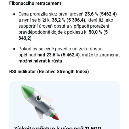
Fibonacciho retracement
Cena prorazila skrz první úroveň
23,6 % (5462,4)
a nyní se blíží k
38,2 % (5 396,4),
která již jako
supportní úroveň obstála v případě proražení
pravděpodobně dojde k poklesu k
50,0 % (5
343,2)
Pokud by se ceně povedlo udržet a dostat
opět nad
nad 23,6 % (5 462,4)
, může to znamenat
možný návrat k růstu
.
RSI indikátor (Relative Strength Index)
Získejte přístup k více než 11 500