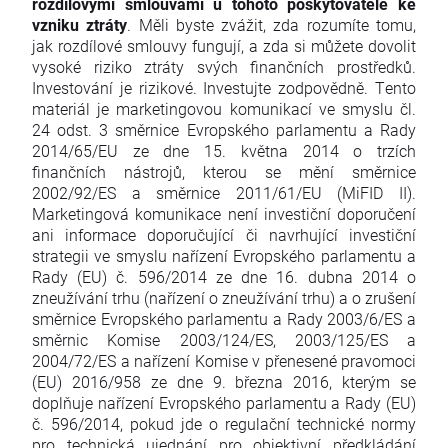
rozdílovými smlouvami u tohoto poskytovatele ke
vzniku ztráty
. Měli byste zvážit, zda rozumíte tomu,
jak rozdílové smlouvy fungují, a zda si můžete dovolit
vysoké riziko ztráty svých finančních prostředků.
Investování je rizikové. Investujte zodpovědně. Tento
materiál je marketingovou komunikací ve smyslu čl.
24 odst. 3 směrnice Evropského parlamentu a Rady
2014/65/EU ze dne 15. května 2014 o trzích
finančních nástrojů, kterou se mění směrnice
2002/92/ES a směrnice 2011/61/EU (MiFID II).
Marketingová komunikace není investiční doporučení
ani informace doporučující či navrhující investiční
strategii ve smyslu nařízení Evropského parlamentu a
Rady (EU) č. 596/2014 ze dne 16. dubna 2014 o
zneužívání trhu (nařízení o zneužívání trhu) a o zrušení
směrnice Evropského parlamentu a Rady 2003/6/ES a
směrnic Komise 2003/124/ES, 2003/125/ES a
2004/72/ES a nařízení Komise v přenesené pravomoci
(EU) 2016/958 ze dne 9. března 2016, kterým se
doplňuje nařízení Evropského parlamentu a Rady (EU)
č. 596/2014, pokud jde o regulační technické normy
pro technická ujednání pro objektivní předkládání