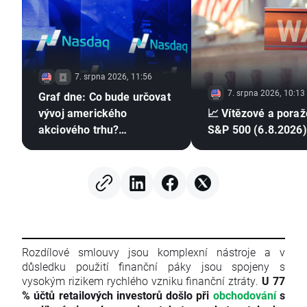
7. srpna 2026, 11:56
7. srpna 2026, 10:13
Graf dne: Co bude určovat
vývoj amerického
📈 Vítězové a poraž
akciového trhu?
S&P 500 (6.8.2026)
(07.08.2026)
Rozdílové smlouvy jsou komplexní nástroje a v
důsledku použití finanční páky jsou spojeny s
vysokým rizikem rychlého vzniku finanční ztráty.
U 77
% účtů retailových investorů došlo při
obchodování
s