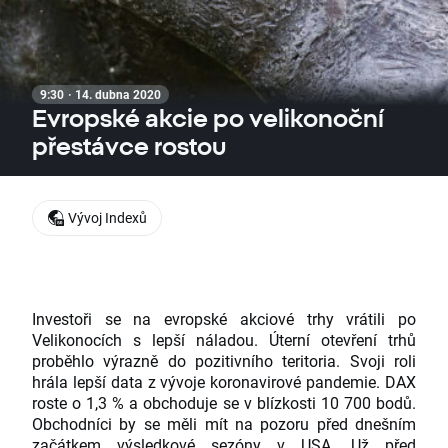
9:30 · 14. dubna 2020
Evropské akcie po velikonoční
přestávce rostou
Vývoj Indexů
Investoři se na evropské akciové trhy vrátili po
Velikonocích s lepší náladou. Úterní otevření trhů
proběhlo výrazně do pozitivního teritoria. Svoji roli
hrála lepší data z vývoje koronavirové pandemie. DAX
roste o 1,3 % a obchoduje se v blízkosti 10 700 bodů.
Obchodníci by se měli mít na pozoru před dnešním
začátkem výsledkové sezóny v USA. Už před