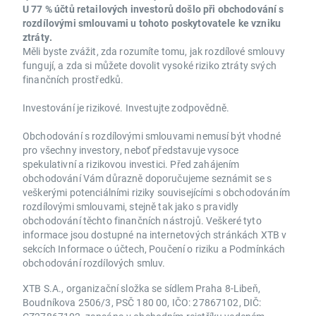
U 77 % účtů retailových investorů došlo při obchodování s
rozdílovými smlouvami u tohoto poskytovatele ke vzniku
ztráty.
Měli byste zvážit, zda rozumíte tomu, jak rozdílové smlouvy
fungují, a zda si můžete dovolit vysoké riziko ztráty svých
finančních prostředků.
Investování je rizikové. Investujte zodpovědně.
Obchodování s rozdílovými smlouvami nemusí být vhodné
pro všechny investory, neboť představuje vysoce
spekulativní a rizikovou investici. Před zahájením
obchodování Vám důrazně doporučujeme seznámit se s
veškerými potenciálními riziky souvisejícími s obchodováním
rozdílovými smlouvami, stejně tak jako s pravidly
obchodování těchto finančních nástrojů. Veškeré tyto
informace jsou dostupné na internetových stránkách XTB v
sekcích Informace o účtech, Poučení o riziku a Podmínkách
obchodování rozdílových smluv.
XTB S.A., organizační složka se sídlem Praha 8-Libeň,
Boudníkova 2506/3, PSČ 180 00, IČO: 27867102, DIČ: