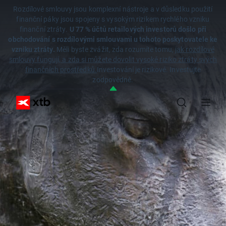
Rozdílové smlouvy jsou komplexní nástroje a v důsledku použití
finanční páky jsou spojeny s vysokým rizikem rychlého vzniku
finanční ztráty.
U 77 % účtů retailových investorů došlo při
obchodování s rozdílovými smlouvami u tohoto poskytovatele ke
vzniku ztráty.
Měli byste zvážit, zda rozumíte tomu,
jak rozdílové
smlouvy fungují, a zda si můžete dovolit vysoké riziko ztráty svých
finančních prostředků.
Investování je rizikové. Investujte
zodpovědně.