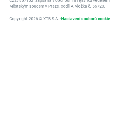
CZ27867102, zapsána v obchodním rejstříku vedeném
Městským soudem v Praze, oddíl A, vložka č. 56720.
Copyright 2026 © XTB S.A.
•
Nastavení souborů cookie