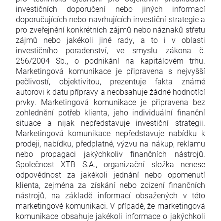
investičních doporučení nebo jiných informací
doporučujících nebo navrhujících investiční strategie a
pro zveřejnění konkrétních zájmů nebo náznaků střetu
zájmů nebo jakékoli jiné rady, a to i v oblasti
investičního poradenství, ve smyslu zákona č.
256/2004 Sb., o podnikání na kapitálovém trhu.
Marketingová komunikace je připravena s nejvyšší
pečlivostí, objektivitou, prezentuje fakta známé
autorovi k datu přípravy a neobsahuje žádné hodnotící
prvky. Marketingová komunikace je připravena bez
zohlednění potřeb klienta, jeho individuální finanční
situace a nijak nepředstavuje investiční strategii.
Marketingová komunikace nepředstavuje nabídku k
prodeji, nabídku, předplatné, výzvu na nákup, reklamu
nebo propagaci jakýchkoliv finančních nástrojů.
Společnost XTB S.A., organizační složka nenese
odpovědnost za jakékoli jednání nebo opomenutí
klienta, zejména za získání nebo zcizení finančních
nástrojů, na základě informací obsažených v této
marketingové komunikaci. V případě, že marketingová
komunikace obsahuje jakékoli informace o jakýchkoli