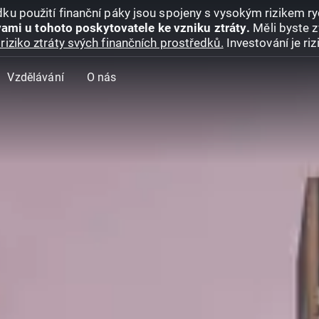
ku použití finanční páky jsou spojeny s vysokým rizikem ryc
ami u tohoto poskytovatele ke vzniku ztráty.
Měli byste z
riziko ztráty svých finančních prostředků.
Investování je ri
Vzdělávání
O nás