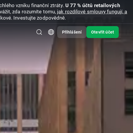
hlého vzniku finanční ztráty.
U 77 % účtů retailových
vážit, zda rozumíte tomu,
jak rozdílové smlouvy fungují, a
zikové. Investujte zodpovědně.
Přihlášení
Otevřít účet