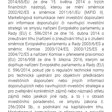
2014/65/EU ze dne 15. května 2014 o trzích
finančních nástrojů, kterou se mění směrnice
2002/92/ES a směrnice 2011/61/EU (MiFID II).
Marketingová komunikace není investiční doporučení
ani informace doporučující či navrhující investiční
strategii ve smyslu nařízení Evropského parlamentu a
Rady (EU) č. 596/2014 ze dne 16. dubna 2014 o
zneužívání trhu (nařízení o zneužívání trhu) a o zrušení
směrnice Evropského parlamentu a Rady 2003/6/ES a
směrnic Komise 2003/124/ES, 2003/125/ES a
2004/72/ES a nařízení Komise v přenesené pravomoci
(EU) 2016/958 ze dne 9. března 2016, kterým se
doplňuje nařízení Evropského parlamentu a Rady (EU)
č. 596/2014, pokud jde o regulační technické normy
pro technická ujednání pro objektivní předkládání
investičních doporučení nebo jiných informací
doporučujících nebo navrhujících investiční strategie a
pro zveřejnění konkrétních zájmů nebo náznaků střetu
zájmů nebo jakékoli jiné rady, a to i v oblasti
investičního poradenství, ve smyslu zákona č.
256/2004 Sb., o podnikání na kapitálovém trhu.
Marketingová komunikace je připravena s nejvyšší