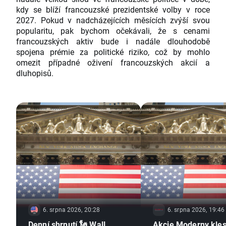
kdy se blíží francouzské prezidentské volby v roce
2027. Pokud v nadcházejících měsících zvýší svou
popularitu, pak bychom očekávali, že s cenami
francouzských aktiv bude i nadále dlouhodobě
spojena prémie za politické riziko, což by mohlo
omezit případné oživení francouzských akcií a
dluhopisů.
6. srpna 2026, 20:28
6. srpna 2026, 19:46
Denní shrnutí 🗽 Wall
Akcie Moderny kles