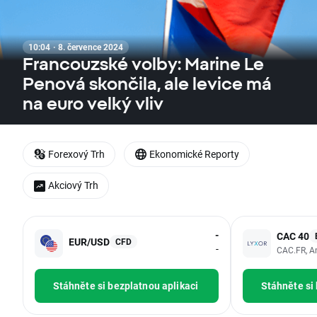
10:04 · 8. července 2024
Francouzské volby: Marine Le
Penová skončila, ale levice má
na euro velký vliv
Forexový Trh
Ekonomické Reporty
Akciový Trh
-
CAC 40
EUR/USD
CFD
-
CAC.FR, A
Stáhněte si bezplatnou aplikaci
Stáhněte si