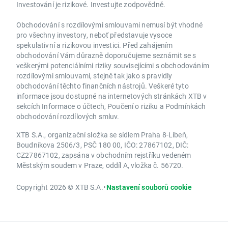
Investování je rizikové. Investujte zodpovědně.
Obchodování s rozdílovými smlouvami nemusí být vhodné
pro všechny investory, neboť představuje vysoce
spekulativní a rizikovou investici. Před zahájením
obchodování Vám důrazně doporučujeme seznámit se s
veškerými potenciálními riziky souvisejícími s obchodováním
rozdílovými smlouvami, stejně tak jako s pravidly
obchodování těchto finančních nástrojů. Veškeré tyto
informace jsou dostupné na internetových stránkách XTB v
sekcích Informace o účtech, Poučení o riziku a Podmínkách
obchodování rozdílových smluv.
XTB S.A., organizační složka se sídlem Praha 8-Libeň,
Boudníkova 2506/3, PSČ 180 00, IČO: 27867102, DIČ:
CZ27867102, zapsána v obchodním rejstříku vedeném
Městským soudem v Praze, oddíl A, vložka č. 56720.
Copyright 2026 © XTB S.A.
•
Nastavení souborů cookie