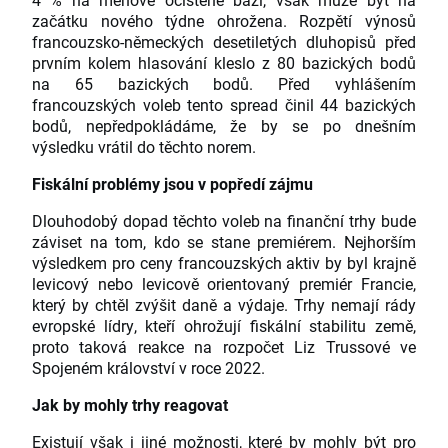
začátku nového týdne ohrožena. Rozpětí výnosů
francouzsko-německých desetiletých dluhopisů před
prvním kolem hlasování kleslo z 80 bazických bodů
na 65 bazických bodů. Před vyhlášením
francouzských voleb tento spread činil 44 bazických
bodů, nepředpokládáme, že by se po dnešním
výsledku vrátil do těchto norem.
Fiskální problémy jsou v popředí zájmu
Dlouhodobý dopad těchto voleb na finanční trhy bude
záviset na tom, kdo se stane premiérem. Nejhorším
výsledkem pro ceny francouzských aktiv by byl krajně
levicový nebo levicově orientovaný premiér Francie,
který by chtěl zvýšit daně a výdaje. Trhy nemají rády
evropské lídry, kteří ohrožují fiskální stabilitu země,
proto taková reakce na rozpočet Liz Trussové ve
Spojeném království v roce 2022.
Jak by mohly trhy reagovat
Existují však i jiné možnosti, které by mohly být pro