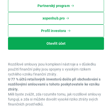
Partnerský program
xopenhub.pro
Profil investora
Otevřít účet
Rozdílové smlouvy jsou komplexní nástroje a v důsledku
použití finanční páky jsou spojeny s vysokým rizikem
rychlého vzniku finanční ztráty.
U 77 % účtů retailových investorů došlo při obchodování s
rozdílovými smlouvami u tohoto poskytovatele ke vzniku
ztráty.
Měli byste zvážit, zda rozumíte tomu, jak rozdílové smlouvy
fungují, a zda si můžete dovolit vysoké riziko ztráty svých
finančních prostředků.