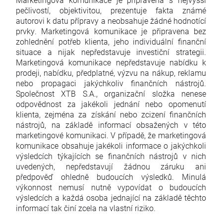
pečlivostí, objektivitou, prezentuje fakta známé
autorovi k datu přípravy a neobsahuje žádné hodnotící
prvky. Marketingová komunikace je připravena bez
zohlednění potřeb klienta, jeho individuální finanční
situace a nijak nepředstavuje investiční strategii.
Marketingová komunikace nepředstavuje nabídku k
prodeji, nabídku, předplatné, výzvu na nákup, reklamu
nebo propagaci jakýchkoliv finančních nástrojů.
Společnost XTB S.A., organizační složka nenese
odpovědnost za jakékoli jednání nebo opomenutí
klienta, zejména za získání nebo zcizení finančních
nástrojů, na základě informací obsažených v této
marketingové komunikaci. V případě, že marketingová
komunikace obsahuje jakékoli informace o jakýchkoli
výsledcích týkajících se finančních nástrojů v nich
uvedených, nepředstavují žádnou záruku ani
předpověď ohledně budoucích výsledků. Minulá
výkonnost nemusí nutně vypovídat o budoucích
výsledcích a každá osoba jednající na základě těchto
informací tak činí zcela na vlastní riziko.