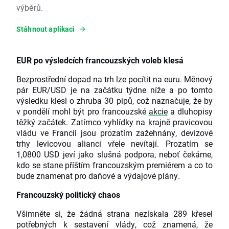
výběrů.
Stáhnout aplikaci
EUR po výsledcích francouzských voleb klesá
Bezprostřední dopad na trh lze pocítit na euru. Měnový
pár EUR/USD je na začátku týdne níže a po tomto
výsledku klesl o zhruba 30 pipů, což naznačuje, že by
v pondělí mohl být pro francouzské
akcie
a dluhopisy
těžký začátek. Zatímco vyhlídky na krajně pravicovou
vládu ve Francii jsou prozatím zažehnány, devizové
trhy levicovou alianci vřele nevítají. Prozatím se
1,0800 USD jeví jako slušná podpora, neboť čekáme,
kdo se stane příštím francouzským premiérem a co to
bude znamenat pro daňové a výdajové plány.
Francouzský politický chaos
Všimněte si, že žádná strana nezískala 289 křesel
potřebných k sestavení vlády, což znamená, že