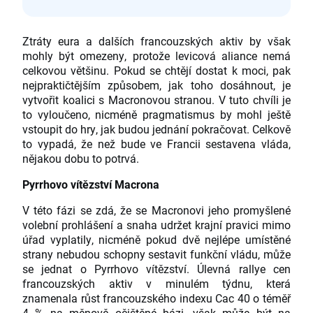
Ztráty eura a dalších francouzských aktiv by však
mohly být omezeny, protože levicová aliance nemá
celkovou většinu. Pokud se chtějí dostat k moci, pak
nejpraktičtějším způsobem, jak toho dosáhnout, je
vytvořit koalici s Macronovou stranou. V tuto chvíli je
to vyloučeno, nicméně pragmatismus by mohl ještě
vstoupit do hry, jak budou jednání pokračovat. Celkově
to vypadá, že než bude ve Francii sestavena vláda,
nějakou dobu to potrvá.
Pyrrhovo vítězství Macrona
V této fázi se zdá, že se Macronovi jeho promyšlené
volební prohlášení a snaha udržet krajní pravici mimo
úřad vyplatily, nicméně pokud dvě nejlépe umístěné
strany nebudou schopny sestavit funkční vládu, může
se jednat o Pyrrhovo vítězství. Úlevná rallye cen
francouzských aktiv v minulém týdnu, která
znamenala růst francouzského indexu Cac 40 o téměř
4 % na měnově očištěné bázi, však může být na