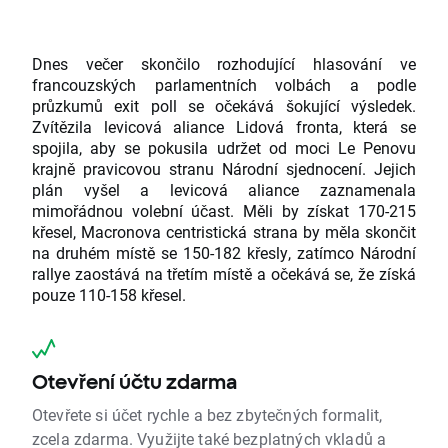
Dnes večer skončilo rozhodující hlasování ve
francouzských parlamentních volbách a podle
průzkumů exit poll se očekává šokující výsledek.
Zvítězila levicová aliance Lidová fronta, která se
spojila, aby se pokusila udržet od moci Le Penovu
krajně pravicovou stranu Národní sjednocení. Jejich
plán vyšel a levicová aliance zaznamenala
mimořádnou volební účast. Měli by získat 170-215
křesel, Macronova centristická strana by měla skončit
na druhém místě se 150-182 křesly, zatímco Národní
rallye zaostává na třetím místě a očekává se, že získá
pouze 110-158 křesel.
Otevření účtu zdarma
Otevřete si účet rychle a bez zbytečných formalit,
zcela zdarma. Využijte také bezplatných vkladů a