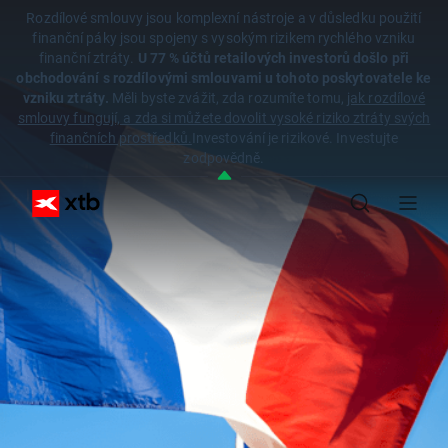
Rozdílové smlouvy jsou komplexní nástroje a v důsledku použití
finanční páky jsou spojeny s vysokým rizikem rychlého vzniku
finanční ztráty.
U 77 % účtů retailových investorů došlo při
obchodování s rozdílovými smlouvami u tohoto poskytovatele ke
vzniku ztráty.
Měli byste zvážit, zda rozumíte tomu,
jak rozdílové
smlouvy fungují, a zda si můžete dovolit vysoké riziko ztráty svých
finančních prostředků.
Investování je rizikové. Investujte
zodpovědně.