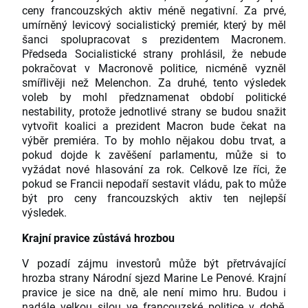
ceny francouzských aktiv méně negativní. Za prvé,
umírněný levicový socialistický premiér, který by měl
šanci spolupracovat s prezidentem Macronem.
Předseda Socialistické strany prohlásil, že nebude
pokračovat v Macronově politice, nicméně vyzněl
smířlivěji než Melenchon. Za druhé, tento výsledek
voleb by mohl předznamenat období politické
nestability, protože jednotlivé strany se budou snažit
vytvořit koalici a prezident Macron bude čekat na
výběr premiéra. To by mohlo nějakou dobu trvat, a
pokud dojde k zavěšení parlamentu, může si to
vyžádat nové hlasování za rok. Celkově lze říci, že
pokud se Francii nepodaří sestavit vládu, pak to může
být pro ceny francouzských aktiv ten nejlepší
výsledek.
Krajní pravice zůstává hrozbou
V pozadí zájmu investorů může být přetrvávající
hrozba strany Národní sjezd Marine Le Penové. Krajní
pravice je sice na dně, ale není mimo hru. Budou i
nadále velkou silou ve francouzské politice v době,