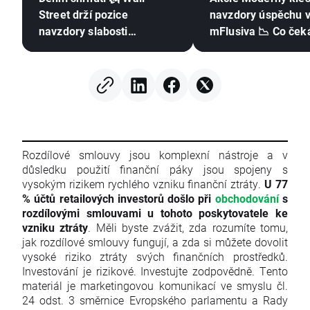
Street drží pozice
navzdory úspěchu 
navzdory slabosti
mFlusiva 📉 Co čeká
paměťových čipů, ropa
trhu s mRNA vakcí
znovu zdražuje
Rozdílové smlouvy jsou komplexní nástroje a v
důsledku použití finanční páky jsou spojeny s
vysokým rizikem rychlého vzniku finanční ztráty.
U 77
% účtů retailových investorů došlo při
obchodování
s
rozdílovými smlouvami u tohoto poskytovatele ke
vzniku ztráty
. Měli byste zvážit, zda rozumíte tomu,
jak rozdílové smlouvy fungují, a zda si můžete dovolit
vysoké riziko ztráty svých finančních prostředků.
Investování je rizikové. Investujte zodpovědně. Tento
materiál je marketingovou komunikací ve smyslu čl.
24 odst. 3 směrnice Evropského parlamentu a Rady