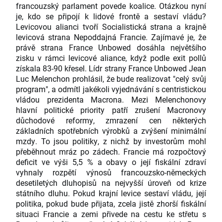
francouzský parlament povede koalice. Otázkou nyní
je, kdo se připojí k lidové frontě a sestaví vládu?
Levicovou alianci tvoří Socialistická strana a krajně
levicová strana Nepoddajná Francie. Zajímavé je, že
právě strana France Unbowed dosáhla největšího
zisku v rámci levicové aliance, když podle exit pollů
získala 83-90 křesel. Lídr strany France Unbowed Jean
Luc Melenchon prohlásil, že bude realizovat "celý svůj
program", a odmítl jakékoli vyjednávání s centristickou
vládou prezidenta Macrona. Mezi Melenchonovy
hlavní politické priority patří zrušení Macronovy
důchodové reformy, zmrazení cen některých
základních spotřebních výrobků a zvýšení minimální
mzdy. To jsou politiky, z nichž by investorům mohl
přeběhnout mráz po zádech. Francie má rozpočtový
deficit ve výši 5,5 % a obavy o její fiskální zdraví
vyhnaly rozpětí výnosů francouzsko-německých
desetiletých dluhopisů na nejvyšší úroveň od krize
státního dluhu. Pokud krajní levice sestaví vládu, její
politika, pokud bude přijata, zcela jistě zhorší fiskální
situaci Francie a zemi přivede na cestu ke střetu s