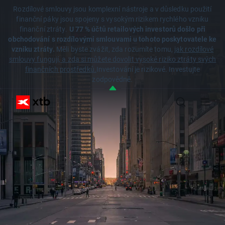
Rozdílové smlouvy jsou komplexní nástroje a v důsledku použití
finanční páky jsou spojeny s vysokým rizikem rychlého vzniku
finanční ztráty.
U 77 % účtů retailových investorů došlo při
obchodování s rozdílovými smlouvami u tohoto poskytovatele ke
vzniku ztráty.
Měli byste zvážit, zda rozumíte tomu,
jak rozdílové
smlouvy fungují, a zda si můžete dovolit vysoké riziko ztráty svých
finančních prostředků.
Investování je rizikové. Investujte
zodpovědně.