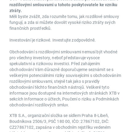
rozdílovými smlouvami u tohoto poskytovatele ke vzniku
ztráty.
Měli byste zvážit, zda rozumíte tomu, jak rozdílové smlouvy
fungují, a zda si můžete dovolit vysoké riziko ztráty svých
finančních prostředků.
Investování je rizikové. Investujte zodpovědně.
Obchodování s rozdílovými smlouvami nemusí být vhodné
pro všechny investory, neboť představuje vysoce
spekulativní a rizikovou investici. Před zahájením
obchodování Vám důrazně doporučujeme seznámit se s
veškerými potenciálními riziky souvisejícími s obchodováním
rozdílovými smlouvami, stejně tak jako s pravidly
obchodování těchto finančních nástrojů. Veškeré tyto
informace jsou dostupné na internetových stránkách XTB v
sekcích Informace o účtech, Poučení o riziku a Podmínkách
obchodování rozdílových smluv.
XTB S.A., organizační složka se sídlem Praha 8-Libeň,
Boudníkova 2506/3, PSČ 180 00, IČO: 27867102, DIČ:
CZ27867102, zapsána v obchodním rejstříku vedeném