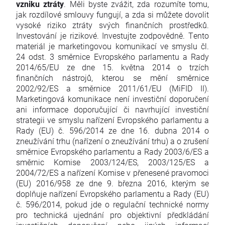
vzniku ztráty
. Měli byste zvážit, zda rozumíte tomu,
jak rozdílové smlouvy fungují, a zda si můžete dovolit
vysoké riziko ztráty svých finančních prostředků.
Investování je rizikové. Investujte zodpovědně. Tento
materiál je marketingovou komunikací ve smyslu čl.
24 odst. 3 směrnice Evropského parlamentu a Rady
2014/65/EU ze dne 15. května 2014 o trzích
finančních nástrojů, kterou se mění směrnice
2002/92/ES a směrnice 2011/61/EU (MiFID II).
Marketingová komunikace není investiční doporučení
ani informace doporučující či navrhující investiční
strategii ve smyslu nařízení Evropského parlamentu a
Rady (EU) č. 596/2014 ze dne 16. dubna 2014 o
zneužívání trhu (nařízení o zneužívání trhu) a o zrušení
směrnice Evropského parlamentu a Rady 2003/6/ES a
směrnic Komise 2003/124/ES, 2003/125/ES a
2004/72/ES a nařízení Komise v přenesené pravomoci
(EU) 2016/958 ze dne 9. března 2016, kterým se
doplňuje nařízení Evropského parlamentu a Rady (EU)
č. 596/2014, pokud jde o regulační technické normy
pro technická ujednání pro objektivní předkládání