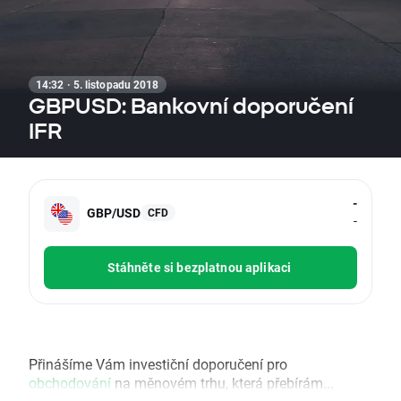
14:32 · 5. listopadu 2018
GBPUSD: Bankovní doporučení
IFR
-
GBP/USD
CFD
-
Stáhněte si bezplatnou aplikaci
Přinášíme Vám investiční doporučení pro
obchodování
na měnovém trhu, která přebírám...