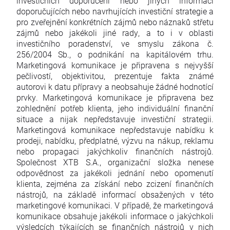
investičních doporučení nebo jiných informací
doporučujících nebo navrhujících investiční strategie a
pro zveřejnění konkrétních zájmů nebo náznaků střetu
zájmů nebo jakékoli jiné rady, a to i v oblasti
investičního poradenství, ve smyslu zákona č.
256/2004 Sb., o podnikání na kapitálovém trhu.
Marketingová komunikace je připravena s nejvyšší
pečlivostí, objektivitou, prezentuje fakta známé
autorovi k datu přípravy a neobsahuje žádné hodnotící
prvky. Marketingová komunikace je připravena bez
zohlednění potřeb klienta, jeho individuální finanční
situace a nijak nepředstavuje investiční strategii.
Marketingová komunikace nepředstavuje nabídku k
prodeji, nabídku, předplatné, výzvu na nákup, reklamu
nebo propagaci jakýchkoliv finančních nástrojů.
Společnost XTB S.A., organizační složka nenese
odpovědnost za jakékoli jednání nebo opomenutí
klienta, zejména za získání nebo zcizení finančních
nástrojů, na základě informací obsažených v této
marketingové komunikaci. V případě, že marketingová
komunikace obsahuje jakékoli informace o jakýchkoli
výsledcích týkajících se finančních nástrojů v nich