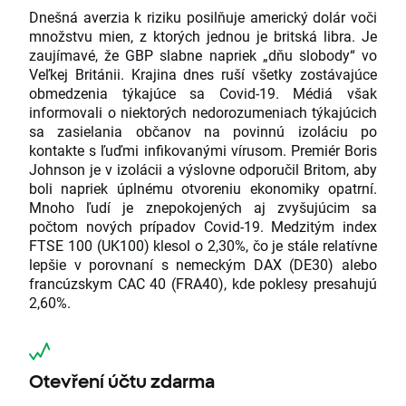
Dnešná averzia k riziku posilňuje americký dolár voči
množstvu mien, z ktorých jednou je britská libra. Je
zaujímavé, že GBP slabne napriek „dňu slobody“ vo
Veľkej Británii. Krajina dnes ruší všetky zostávajúce
obmedzenia týkajúce sa Covid-19. Médiá však
informovali o niektorých nedorozumeniach týkajúcich
sa zasielania občanov na povinnú izoláciu po
kontakte s ľuďmi infikovanými vírusom. Premiér Boris
Johnson je v izolácii a výslovne odporučil Britom, aby
boli napriek úplnému otvoreniu ekonomiky opatrní.
Mnoho ľudí je znepokojených aj zvyšujúcim sa
počtom nových prípadov Covid-19. Medzitým index
FTSE 100 (UK100) klesol o 2,30%, čo je stále relatívne
lepšie v porovnaní s nemeckým DAX (DE30) alebo
francúzskym CAC 40 (FRA40), kde poklesy presahujú
2,60%.
Otevření účtu zdarma