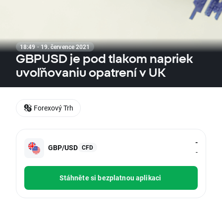
18:49 · 19. července 2021
GBPUSD je pod tlakom napriek
uvoľňovaniu opatrení v UK
Forexový Trh
-
GBP/USD
CFD
-
Stáhněte si bezplatnou aplikaci