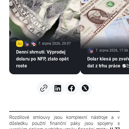
7. srpna 2026, 20:07
7. srpna 2026, 17:36
Denní shrnutí: Výprodej
dolaru po NFP, zlato opět
Dolar klesá po zveř
roste
dat z trhu práce 💲
Rozdílové smlouvy jsou komplexní nástroje a v
důsledku použití finanční páky jsou spojeny s