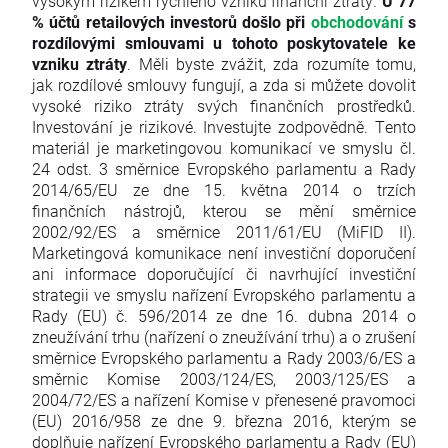
vysokým rizikem rychlého vzniku finanční ztráty.
U 77
% účtů retailových investorů došlo při
obchodování
s
rozdílovými smlouvami u tohoto poskytovatele ke
vzniku ztráty
. Měli byste zvážit, zda rozumíte tomu,
jak rozdílové smlouvy fungují, a zda si můžete dovolit
vysoké riziko ztráty svých finančních prostředků.
Investování je rizikové. Investujte zodpovědně. Tento
materiál je marketingovou komunikací ve smyslu čl.
24 odst. 3 směrnice Evropského parlamentu a Rady
2014/65/EU ze dne 15. května 2014 o trzích
finančních nástrojů, kterou se mění směrnice
2002/92/ES a směrnice 2011/61/EU (MiFID II).
Marketingová komunikace není investiční doporučení
ani informace doporučující či navrhující investiční
strategii ve smyslu nařízení Evropského parlamentu a
Rady (EU) č. 596/2014 ze dne 16. dubna 2014 o
zneužívání trhu (nařízení o zneužívání trhu) a o zrušení
směrnice Evropského parlamentu a Rady 2003/6/ES a
směrnic Komise 2003/124/ES, 2003/125/ES a
2004/72/ES a nařízení Komise v přenesené pravomoci
(EU) 2016/958 ze dne 9. března 2016, kterým se
doplňuje nařízení Evropského parlamentu a Rady (EU)