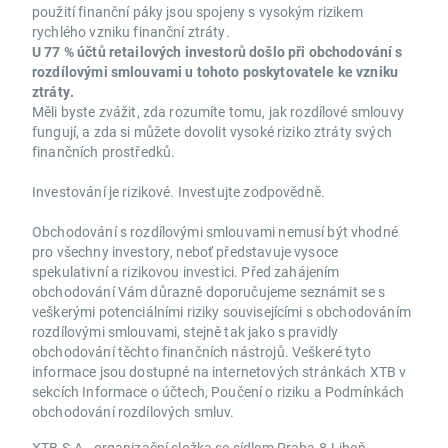
použití finanční páky jsou spojeny s vysokým rizikem
rychlého vzniku finanční ztráty.
U 77 % účtů retailových investorů došlo při obchodování s
rozdílovými smlouvami u tohoto poskytovatele ke vzniku
ztráty.
Měli byste zvážit, zda rozumíte tomu, jak rozdílové smlouvy
fungují, a zda si můžete dovolit vysoké riziko ztráty svých
finančních prostředků.
Investování je rizikové. Investujte zodpovědně.
Obchodování s rozdílovými smlouvami nemusí být vhodné
pro všechny investory, neboť představuje vysoce
spekulativní a rizikovou investici. Před zahájením
obchodování Vám důrazně doporučujeme seznámit se s
veškerými potenciálními riziky souvisejícími s obchodováním
rozdílovými smlouvami, stejně tak jako s pravidly
obchodování těchto finančních nástrojů. Veškeré tyto
informace jsou dostupné na internetových stránkách XTB v
sekcích Informace o účtech, Poučení o riziku a Podmínkách
obchodování rozdílových smluv.
XTB S.A., organizační složka se sídlem Praha 8-Libeň,