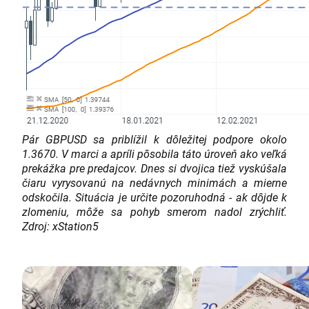
Pár GBPUSD sa priblížil k dôležitej podpore okolo
1.3670. V marci a apríli pôsobila táto úroveň ako veľká
prekážka pre predajcov. Dnes si dvojica tiež vyskúšala
čiaru vyrysovanú na nedávnych minimách a mierne
odskočila. Situácia je určite pozoruhodná - ak dôjde k
zlomeniu, môže sa pohyb smerom nadol zrýchliť.
Zdroj: xStation5