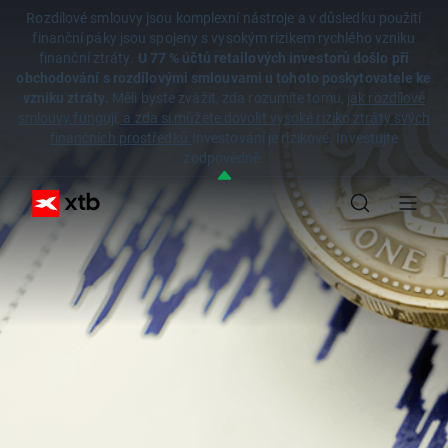
Rozdílové smlouvy jsou komplexní nástroje a v důsledku použití
finanční páky jsou spojeny s vysokým rizikem rychlého vzniku
finanční ztráty.
U 77 % účtů retailových investorů došlo při
obchodování s rozdílovými smlouvami u tohoto poskytovatele ke
vzniku ztráty.
Měli byste zvážit, zda rozumíte tomu,
jak rozdílové
smlouvy fungují, a zda si můžete dovolit vysoké riziko ztráty svých
finančních prostředků.
Investování je rizikové. Investujte
zodpovědně.