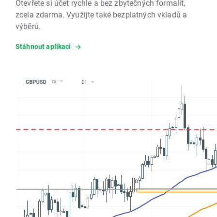
Otevřete si účet rychle a bez zbytečných formalit,
zcela zdarma. Využijte také bezplatných vkladů a
výběrů.
Stáhnout aplikaci