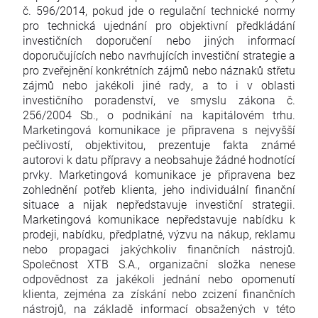
č. 596/2014, pokud jde o regulační technické normy
pro technická ujednání pro objektivní předkládání
investičních doporučení nebo jiných informací
doporučujících nebo navrhujících investiční strategie a
pro zveřejnění konkrétních zájmů nebo náznaků střetu
zájmů nebo jakékoli jiné rady, a to i v oblasti
investičního poradenství, ve smyslu zákona č.
256/2004 Sb., o podnikání na kapitálovém trhu.
Marketingová komunikace je připravena s nejvyšší
pečlivostí, objektivitou, prezentuje fakta známé
autorovi k datu přípravy a neobsahuje žádné hodnotící
prvky. Marketingová komunikace je připravena bez
zohlednění potřeb klienta, jeho individuální finanční
situace a nijak nepředstavuje investiční strategii.
Marketingová komunikace nepředstavuje nabídku k
prodeji, nabídku, předplatné, výzvu na nákup, reklamu
nebo propagaci jakýchkoliv finančních nástrojů.
Společnost XTB S.A., organizační složka nenese
odpovědnost za jakékoli jednání nebo opomenutí
klienta, zejména za získání nebo zcizení finančních
nástrojů, na základě informací obsažených v této