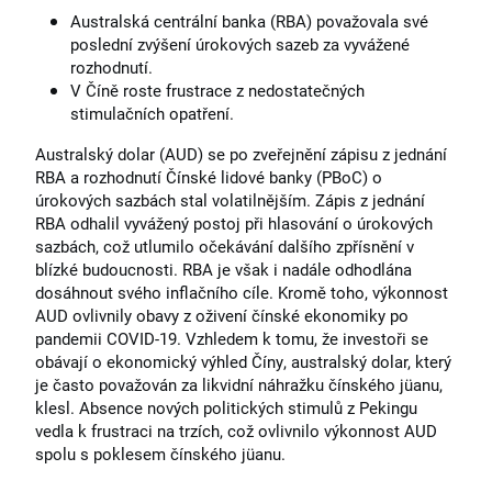
Australská centrální banka (RBA) považovala své
poslední zvýšení úrokových sazeb za vyvážené
rozhodnutí.
V Číně roste frustrace z nedostatečných
stimulačních opatření.
Australský dolar (AUD) se po zveřejnění zápisu z jednání
RBA a rozhodnutí Čínské lidové banky (PBoC) o
úrokových sazbách stal volatilnějším. Zápis z jednání
RBA odhalil vyvážený postoj při hlasování o úrokových
sazbách, což utlumilo očekávání dalšího zpřísnění v
blízké budoucnosti. RBA je však i nadále odhodlána
dosáhnout svého inflačního cíle. Kromě toho, výkonnost
AUD ovlivnily obavy z oživení čínské ekonomiky po
pandemii COVID-19. Vzhledem k tomu, že investoři se
obávají o ekonomický výhled Číny, australský dolar, který
je často považován za likvidní náhražku čínského jüanu,
klesl. Absence nových politických stimulů z Pekingu
vedla k frustraci na trzích, což ovlivnilo výkonnost AUD
spolu s poklesem čínského jüanu.