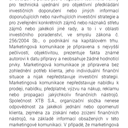
pro technická ujednání pro objektivní předkládání
investičních doporučení nebo jiných informací
doporučujících nebo navrhujících investiční strategie a
pro zveřejnění konkrétních zájmů nebo náznaků střetu
zájmů nebo jakékoli jiné rady, a to i v oblasti
investičního poradenství, ve smyslu zákona č.
256/2004 Sb., o podnikání na kapitálovém trhu.
Marketingová komunikace je připravena s nejvyšší
pečlivostí, objektivitou, prezentuje fakta známé
autorovi k datu přípravy a neobsahuje žádné hodnotící
prvky. Marketingová komunikace je připravena bez
zohlednění potřeb klienta, jeho individuální finanční
situace a nijak nepředstavuje investiční strategii.
Marketingová komunikace nepředstavuje nabídku k
prodeji, nabídku, předplatné, výzvu na nákup, reklamu
nebo propagaci jakýchkoliv finančních nástrojů.
Společnost XTB S.A., organizační složka nenese
odpovědnost za jakékoli jednání nebo opomenutí
klienta, zejména za získání nebo zcizení finančních
nástrojů, na základě informací obsažených v této
marketingové komunikaci. V případě, že marketingová