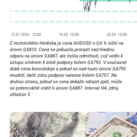
Z technického hlediska je cena AUDUSD o 0,6 % nižší na
úrovni 0,6810. Cena se pokusila prorazit nad hladinu
odporu na úrovni 0,6887, ale čelila odmítnutí, což vedlo k
ústupu směrem k zóně podpory kolem 0,6793. V současné
době cena konsoliduje a pokud se nad touto úrovní 0,6793
neudrží, další zónu podpory nalezne kolem 0,6707. Na
druhou stranu, pokud se cena dokáže odrazit zpět, může
se potenciálně vrátit k úrovni 0,6887. Interval H4, zdroj
xStation 5