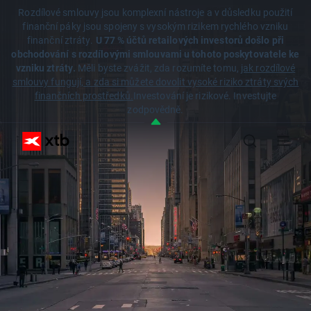
Rozdílové smlouvy jsou komplexní nástroje a v důsledku použití
finanční páky jsou spojeny s vysokým rizikem rychlého vzniku
finanční ztráty.
U 77 % účtů retailových investorů došlo při
obchodování s rozdílovými smlouvami u tohoto poskytovatele ke
vzniku ztráty.
Měli byste zvážit, zda rozumíte tomu,
jak rozdílové
smlouvy fungují, a zda si můžete dovolit vysoké riziko ztráty svých
finančních prostředků.
Investování je rizikové. Investujte
zodpovědně.