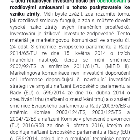
% účtů retailových investorů došlo při
obchodování
s
rozdílovými smlouvami u tohoto poskytovatele ke
vzniku ztráty
. Měli byste zvážit, zda rozumíte tomu,
jak rozdílové smlouvy fungují, a zda si můžete dovolit
vysoké riziko ztráty svých finančních prostředků.
Investování je rizikové. Investujte zodpovědně. Tento
materiál je marketingovou komunikací ve smyslu čl.
24 odst. 3 směrnice Evropského parlamentu a Rady
2014/65/EU ze dne 15. května 2014 o trzích
finančních nástrojů, kterou se mění směrnice
2002/92/ES a směrnice 2011/61/EU (MiFID II).
Marketingová komunikace není investiční doporučení
ani informace doporučující či navrhující investiční
strategii ve smyslu nařízení Evropského parlamentu a
Rady (EU) č. 596/2014 ze dne 16. dubna 2014 o
zneužívání trhu (nařízení o zneužívání trhu) a o zrušení
směrnice Evropského parlamentu a Rady 2003/6/ES a
směrnic Komise 2003/124/ES, 2003/125/ES a
2004/72/ES a nařízení Komise v přenesené pravomoci
(EU) 2016/958 ze dne 9. března 2016, kterým se
doplňuje nařízení Evropského parlamentu a Rady (EU)
č. 596/2014, pokud jde o regulační technické normy