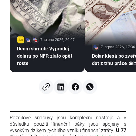
7. srpna 2026, 20:07
7. srpna 2026, 17:36
Denní shrnutí: Výprodej
dolaru po NFP, zlato opět
Dolar klesá po zveř
roste
dat z trhu práce 💲
Rozdílové smlouvy jsou komplexní nástroje a v
důsledku použití finanční páky jsou spojeny s
vysokým rizikem rychlého vzniku finanční ztráty.
U 77