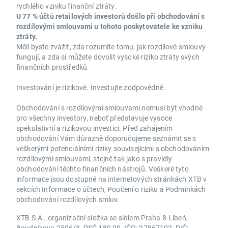
rychlého vzniku finanční ztráty.
U 77 % účtů retailových investorů došlo při obchodování s
rozdílovými smlouvami u tohoto poskytovatele ke vzniku
ztráty.
Měli byste zvážit, zda rozumíte tomu, jak rozdílové smlouvy
fungují, a zda si můžete dovolit vysoké riziko ztráty svých
finančních prostředků.
Investování je rizikové. Investujte zodpovědně.
Obchodování s rozdílovými smlouvami nemusí být vhodné
pro všechny investory, neboť představuje vysoce
spekulativní a rizikovou investici. Před zahájením
obchodování Vám důrazně doporučujeme seznámit se s
veškerými potenciálními riziky souvisejícími s obchodováním
rozdílovými smlouvami, stejně tak jako s pravidly
obchodování těchto finančních nástrojů. Veškeré tyto
informace jsou dostupné na internetových stránkách XTB v
sekcích Informace o účtech, Poučení o riziku a Podmínkách
obchodování rozdílových smluv.
XTB S.A., organizační složka se sídlem Praha 8-Libeň,
Boudníkova 2506/3, PSČ 180 00, IČO: 27867102, DIČ: