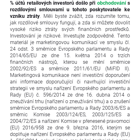
% účtů retailových investorů došlo při
obchodování
s
rozdílovými smlouvami u tohoto poskytovatele ke
vzniku ztráty
. Měli byste zvážit, zda rozumíte tomu,
jak rozdílové smlouvy fungují, a zda si můžete dovolit
vysoké riziko ztráty svých finančních prostředků.
Investování je rizikové. Investujte zodpovědně. Tento
materiál je marketingovou komunikací ve smyslu čl.
24 odst. 3 směrnice Evropského parlamentu a Rady
2014/65/EU ze dne 15. května 2014 o trzích
finančních nástrojů, kterou se mění směrnice
2002/92/ES a směrnice 2011/61/EU (MiFID II).
Marketingová komunikace není investiční doporučení
ani informace doporučující či navrhující investiční
strategii ve smyslu nařízení Evropského parlamentu a
Rady (EU) č. 596/2014 ze dne 16. dubna 2014 o
zneužívání trhu (nařízení o zneužívání trhu) a o zrušení
směrnice Evropského parlamentu a Rady 2003/6/ES a
směrnic Komise 2003/124/ES, 2003/125/ES a
2004/72/ES a nařízení Komise v přenesené pravomoci
(EU) 2016/958 ze dne 9. března 2016, kterým se
doplňuje nařízení Evropského parlamentu a Rady (EU)