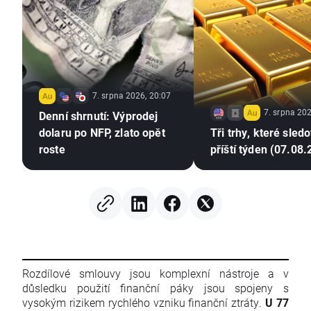
7. srpna 2026, 20:07
7. srpna 202
Denní shrnutí: Výprodej
dolaru po NFP, zlato opět
Tři trhy, které sled
roste
příští týden (07.08
Rozdílové smlouvy jsou komplexní nástroje a v
důsledku použití finanční páky jsou spojeny s
vysokým rizikem rychlého vzniku finanční ztráty.
U 77