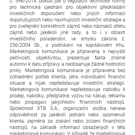
č. 596/2014, pokud jde o regulační technické normy
pro technická ujednání pro objektivní předkládání
investičních doporučení nebo jiných informací
doporučujících nebo navrhujících investiční strategie a
pro zveřejnění konkrétních zájmů nebo náznaků střetu
zájmů nebo jakékoli jiné rady, a to i v oblasti
investičního poradenství, ve smyslu zákona č.
256/2004 Sb., o podnikání na kapitálovém trhu.
Marketingová komunikace je připravena s nejvyšší
pečlivostí, objektivitou, prezentuje fakta známé
autorovi k datu přípravy a neobsahuje žádné hodnotící
prvky. Marketingová komunikace je připravena bez
zohlednění potřeb klienta, jeho individuální finanční
situace a nijak nepředstavuje investiční strategii.
Marketingová komunikace nepředstavuje nabídku k
prodeji, nabídku, předplatné, výzvu na nákup, reklamu
nebo propagaci jakýchkoliv finančních nástrojů.
Společnost XTB S.A., organizační složka nenese
odpovědnost za jakékoli jednání nebo opomenutí
klienta, zejména za získání nebo zcizení finančních
nástrojů, na základě informací obsažených v této
marketingové komunikaci. V případě, že marketingová