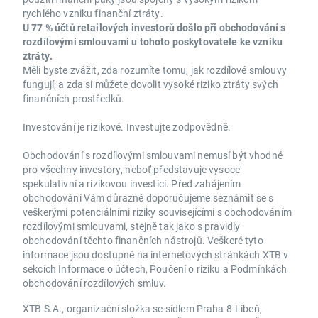
rychlého vzniku finanční ztráty.
U 77 % účtů retailových investorů došlo při obchodování s
rozdílovými smlouvami u tohoto poskytovatele ke vzniku
ztráty.
Měli byste zvážit, zda rozumíte tomu, jak rozdílové smlouvy
fungují, a zda si můžete dovolit vysoké riziko ztráty svých
finančních prostředků.
Investování je rizikové. Investujte zodpovědně.
Obchodování s rozdílovými smlouvami nemusí být vhodné
pro všechny investory, neboť představuje vysoce
spekulativní a rizikovou investici. Před zahájením
obchodování Vám důrazně doporučujeme seznámit se s
veškerými potenciálními riziky souvisejícími s obchodováním
rozdílovými smlouvami, stejně tak jako s pravidly
obchodování těchto finančních nástrojů. Veškeré tyto
informace jsou dostupné na internetových stránkách XTB v
sekcích Informace o účtech, Poučení o riziku a Podmínkách
obchodování rozdílových smluv.
XTB S.A., organizační složka se sídlem Praha 8-Libeň,