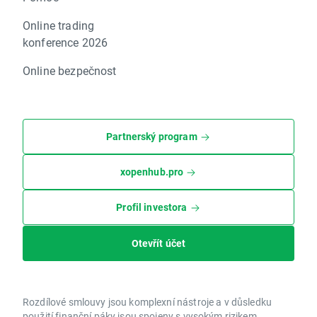
Online trading
konference 2026
Online bezpečnost
Partnerský program
xopenhub.pro
Profil investora
Otevřít účet
Rozdílové smlouvy jsou komplexní nástroje a v důsledku
použití finanční páky jsou spojeny s vysokým rizikem