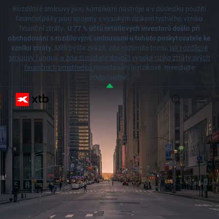
Rozdílové smlouvy jsou komplexní nástroje a v důsledku použití
finanční páky jsou spojeny s vysokým rizikem rychlého vzniku
finanční ztráty.
U 77 % účtů retailových investorů došlo při
obchodování s rozdílovými smlouvami u tohoto poskytovatele ke
vzniku ztráty.
Měli byste zvážit, zda rozumíte tomu,
jak rozdílové
smlouvy fungují, a zda si můžete dovolit vysoké riziko ztráty svých
finančních prostředků.
Investování je rizikové. Investujte
zodpovědně.