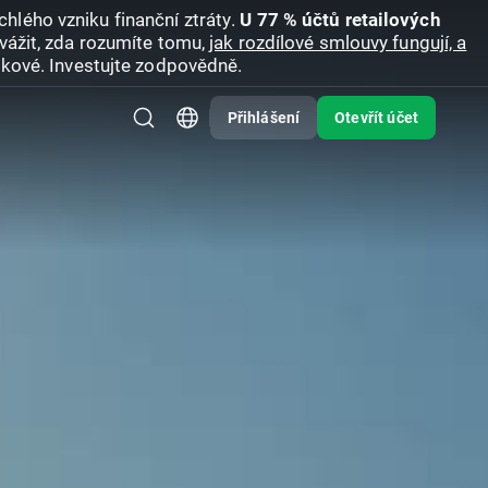
hlého vzniku finanční ztráty.
U 77 % účtů retailových
vážit, zda rozumíte tomu,
jak rozdílové smlouvy fungují, a
zikové. Investujte zodpovědně.
Přihlášení
Otevřít účet