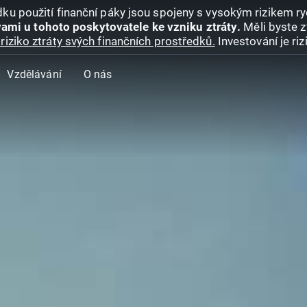
ku použití finanční páky jsou spojeny s vysokým rizikem ryc
ami u tohoto poskytovatele ke vzniku ztráty.
Měli byste z
riziko ztráty svých finančních prostředků.
Investování je ri
Vzdělávání
O nás