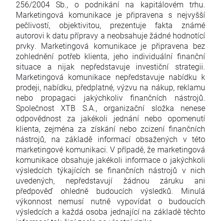
256/2004 Sb., o podnikání na kapitálovém trhu.
Marketingová komunikace je připravena s nejvyšší
pečlivostí, objektivitou, prezentuje fakta známé
autorovi k datu přípravy a neobsahuje žádné hodnotící
prvky. Marketingová komunikace je připravena bez
zohlednění potřeb klienta, jeho individuální finanční
situace a nijak nepředstavuje investiční strategii.
Marketingová komunikace nepředstavuje nabídku k
prodeji, nabídku, předplatné, výzvu na nákup, reklamu
nebo propagaci jakýchkoliv finančních nástrojů.
Společnost XTB S.A., organizační složka nenese
odpovědnost za jakékoli jednání nebo opomenutí
klienta, zejména za získání nebo zcizení finančních
nástrojů, na základě informací obsažených v této
marketingové komunikaci. V případě, že marketingová
komunikace obsahuje jakékoli informace o jakýchkoli
výsledcích týkajících se finančních nástrojů v nich
uvedených, nepředstavují žádnou záruku ani
předpověď ohledně budoucích výsledků. Minulá
výkonnost nemusí nutně vypovídat o budoucích
výsledcích a každá osoba jednající na základě těchto