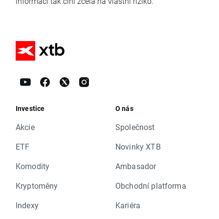
informací tak činí zcela na vlastní riziko.
Investice
O nás
Akcie
Společnost
ETF
Novinky XTB
Komodity
Ambasador
Kryptoměny
Obchodní platforma
Indexy
Kariéra