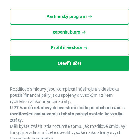
Partnerský program
xopenhub.pro
Profil investora
Otevřít účet
Rozdílové smlouvy jsou komplexní nástroje a v důsledku
použití finanční páky jsou spojeny s vysokým rizikem
rychlého vzniku finanční ztráty.
U 77 % účtů retailových investorů došlo při obchodování s
rozdílovými smlouvami u tohoto poskytovatele ke vzniku
ztráty.
Měli byste zvážit, zda rozumíte tomu, jak rozdílové smlouvy
fungují, a zda si můžete dovolit vysoké riziko ztráty svých
finančních prostředků.