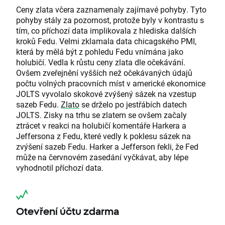
Ceny zlata včera zaznamenaly zajímavé pohyby. Tyto
pohyby stály za pozornost, protože byly v kontrastu s
tím, co příchozí data implikovala z hlediska dalších
kroků Fedu. Velmi zklamala data chicagského PMI,
která by mělá být z pohledu Fedu vnímána jako
holubičí. Vedla k růstu ceny zlata dle očekávání.
Ovšem zveřejnění vyšších než očekávaných údajů
počtu volných pracovních míst v americké ekonomice
JOLTS vyvolalo skokové zvýšený sázek na vzestup
sazeb Fedu.
Zlato
se drželo po jestřábích datech
JOLTS. Zisky na trhu se zlatem se ovšem začaly
ztrácet v reakci na holubičí komentáře Harkera a
Jeffersona z Fedu, které vedly k poklesu sázek na
zvýšení sazeb Fedu. Harker a Jefferson řekli, že Fed
může na červnovém zasedání vyčkávat, aby lépe
vyhodnotil příchozí data.
Otevření účtu zdarma