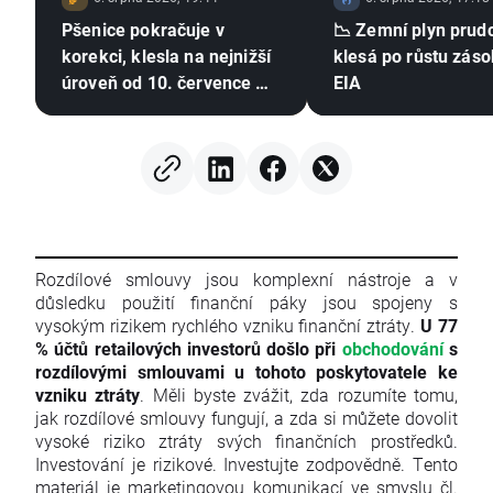
Pšenice pokračuje v
📉 Zemní plyn prud
korekci, klesla na nejnižší
klesá po růstu záso
úroveň od 10. července 🚩
EIA
Sucho, El Niño a Černé
moře zůstávají v centru
pozornosti
Rozdílové smlouvy jsou komplexní nástroje a v
důsledku použití finanční páky jsou spojeny s
vysokým rizikem rychlého vzniku finanční ztráty.
U 77
% účtů retailových investorů došlo při
obchodování
s
rozdílovými smlouvami u tohoto poskytovatele ke
vzniku ztráty
. Měli byste zvážit, zda rozumíte tomu,
jak rozdílové smlouvy fungují, a zda si můžete dovolit
vysoké riziko ztráty svých finančních prostředků.
Investování je rizikové. Investujte zodpovědně. Tento
materiál je marketingovou komunikací ve smyslu čl.