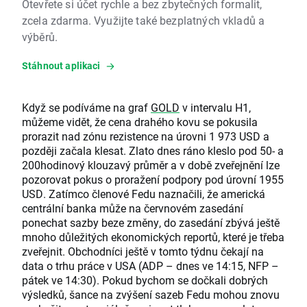
Otevřete si účet rychle a bez zbytečných formalit,
zcela zdarma. Využijte také bezplatných vkladů a
výběrů.
Stáhnout aplikaci
Když se podíváme na graf
GOLD
v intervalu H1,
můžeme vidět, že cena drahého kovu se pokusila
prorazit nad zónu rezistence na úrovni 1 973 USD a
později začala klesat. Zlato dnes ráno kleslo pod 50- a
200hodinový klouzavý průměr a v době zveřejnění lze
pozorovat pokus o proražení podpory pod úrovní 1955
USD. Zatímco členové Fedu naznačili, že americká
centrální banka může na červnovém zasedání
ponechat sazby beze změny, do zasedání zbývá ještě
mnoho důležitých ekonomických reportů, které je třeba
zveřejnit. Obchodníci ještě v tomto týdnu čekají na
data o trhu práce v USA (ADP – dnes ve 14:15, NFP –
pátek ve 14:30). Pokud bychom se dočkali dobrých
výsledků, šance na zvýšení sazeb Fedu mohou znovu