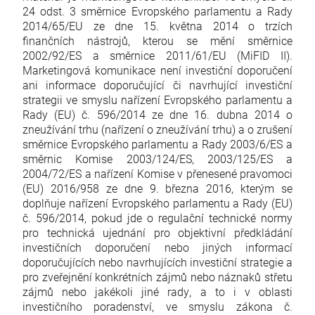
24 odst. 3 směrnice Evropského parlamentu a Rady
2014/65/EU ze dne 15. května 2014 o trzích
finančních nástrojů, kterou se mění směrnice
2002/92/ES a směrnice 2011/61/EU (MiFID II).
Marketingová komunikace není investiční doporučení
ani informace doporučující či navrhující investiční
strategii ve smyslu nařízení Evropského parlamentu a
Rady (EU) č. 596/2014 ze dne 16. dubna 2014 o
zneužívání trhu (nařízení o zneužívání trhu) a o zrušení
směrnice Evropského parlamentu a Rady 2003/6/ES a
směrnic Komise 2003/124/ES, 2003/125/ES a
2004/72/ES a nařízení Komise v přenesené pravomoci
(EU) 2016/958 ze dne 9. března 2016, kterým se
doplňuje nařízení Evropského parlamentu a Rady (EU)
č. 596/2014, pokud jde o regulační technické normy
pro technická ujednání pro objektivní předkládání
investičních doporučení nebo jiných informací
doporučujících nebo navrhujících investiční strategie a
pro zveřejnění konkrétních zájmů nebo náznaků střetu
zájmů nebo jakékoli jiné rady, a to i v oblasti
investičního poradenství, ve smyslu zákona č.