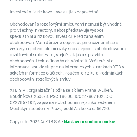
Investování je rizikové. Investujte zodpovědně.
Obchodování s rozdílovými smlouvami nemusí být vhodné
pro všechny investory, neboť představuje vysoce
spekulativní a rizikovou investici. Před zahájením
obchodování Vám důrazně doporučujeme seznámit se s
veškerými potenciálními riziky souvisejícími s obchodováním
rozdílovými smlouvami, stejně tak jako s pravidly
obchodování těchto finančních nástrojů. Veškeré tyto
informace jsou dostupné na internetových stránkách XTB v
sekcích Informace o účtech, Poučení o riziku a Podmínkách
obchodování rozdílových smluv.
XTB S.A., organizační složka se sídlem Praha 8-Libeň,
Boudníkova 2506/3, PSČ 180 00, IČO: 27867102, DIČ:
CZ27867102, zapsána v obchodním rejstříku vedeném
Městským soudem v Praze, oddíl A, vložka č. 56720.
Copyright 2026 © XTB S.A.
•
Nastavení souborů cookie