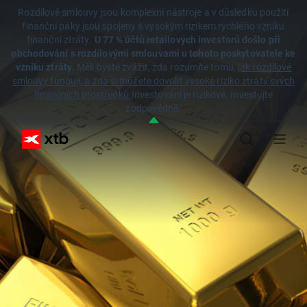
Rozdílové smlouvy jsou komplexní nástroje a v důsledku použití
finanční páky jsou spojeny s vysokým rizikem rychlého vzniku
finanční ztráty.
U 77 % účtů retailových investorů došlo při
obchodování s rozdílovými smlouvami u tohoto poskytovatele ke
vzniku ztráty.
Měli byste zvážit, zda rozumíte tomu,
jak rozdílové
smlouvy fungují, a zda si můžete dovolit vysoké riziko ztráty svých
finančních prostředků.
Investování je rizikové. Investujte
zodpovědně.