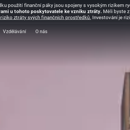
ku použití finanční páky jsou spojeny s vysokým rizikem ryc
ami u tohoto poskytovatele ke vzniku ztráty.
Měli byste z
riziko ztráty svých finančních prostředků.
Investování je ri
Vzdělávání
O nás