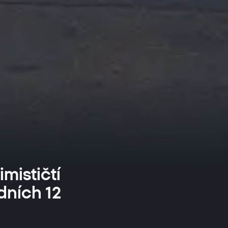
mističtí
dních 12