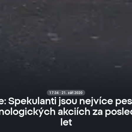
17:34 · 21. září 2020
e: Spekulanti jsou nejvíce pesi
nologických akciích za posle
let