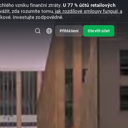
hlého vzniku finanční ztráty.
U 77 % účtů retailových
vážit, zda rozumíte tomu,
jak rozdílové smlouvy fungují, a
zikové. Investujte zodpovědně.
Přihlášení
Otevřít účet