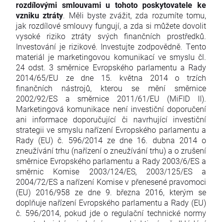
rozdílovými smlouvami u tohoto poskytovatele ke
vzniku ztráty
. Měli byste zvážit, zda rozumíte tomu,
jak rozdílové smlouvy fungují, a zda si můžete dovolit
vysoké riziko ztráty svých finančních prostředků.
Investování je rizikové. Investujte zodpovědně. Tento
materiál je marketingovou komunikací ve smyslu čl.
24 odst. 3 směrnice Evropského parlamentu a Rady
2014/65/EU ze dne 15. května 2014 o trzích
finančních nástrojů, kterou se mění směrnice
2002/92/ES a směrnice 2011/61/EU (MiFID II).
Marketingová komunikace není investiční doporučení
ani informace doporučující či navrhující investiční
strategii ve smyslu nařízení Evropského parlamentu a
Rady (EU) č. 596/2014 ze dne 16. dubna 2014 o
zneužívání trhu (nařízení o zneužívání trhu) a o zrušení
směrnice Evropského parlamentu a Rady 2003/6/ES a
směrnic Komise 2003/124/ES, 2003/125/ES a
2004/72/ES a nařízení Komise v přenesené pravomoci
(EU) 2016/958 ze dne 9. března 2016, kterým se
doplňuje nařízení Evropského parlamentu a Rady (EU)
č. 596/2014, pokud jde o regulační technické normy