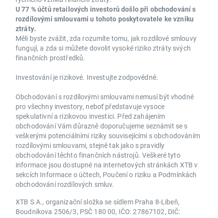
U 77 % účtů retailových investorů došlo při obchodování s
rozdílovými smlouvami u tohoto poskytovatele ke vzniku
ztráty.
Měli byste zvážit, zda rozumíte tomu, jak rozdílové smlouvy
fungují, a zda si můžete dovolit vysoké riziko ztráty svých
finančních prostředků.
Investování je rizikové. Investujte zodpovědně.
Obchodování s rozdílovými smlouvami nemusí být vhodné
pro všechny investory, neboť představuje vysoce
spekulativní a rizikovou investici. Před zahájením
obchodování Vám důrazně doporučujeme seznámit se s
veškerými potenciálními riziky souvisejícími s obchodováním
rozdílovými smlouvami, stejně tak jako s pravidly
obchodování těchto finančních nástrojů. Veškeré tyto
informace jsou dostupné na internetových stránkách XTB v
sekcích Informace o účtech, Poučení o riziku a Podmínkách
obchodování rozdílových smluv.
XTB S.A., organizační složka se sídlem Praha 8-Libeň,
Boudníkova 2506/3, PSČ 180 00, IČO: 27867102, DIČ: