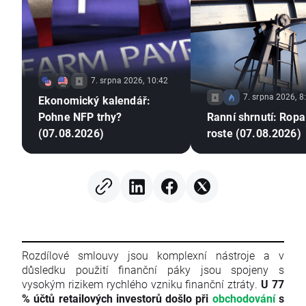
7. srpna 2026, 10:42
7. srpna 2026, 8
Ekonomický kalendář:
Pohne NFP trhy?
Ranní shrnutí: Ropa
(07.08.2026)
roste (07.08.2026)
Rozdílové smlouvy jsou komplexní nástroje a v
důsledku použití finanční páky jsou spojeny s
vysokým rizikem rychlého vzniku finanční ztráty.
U 77
% účtů retailových investorů došlo při
obchodování
s