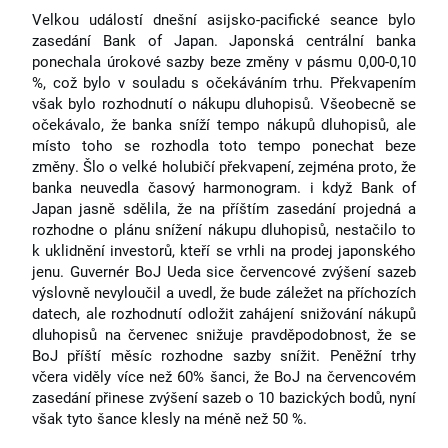
Velkou událostí dnešní asijsko-pacifické seance bylo
zasedání Bank of Japan. Japonská centrální banka
ponechala úrokové sazby beze změny v pásmu 0,00-0,10
%, což bylo v souladu s očekáváním trhu. Překvapením
však bylo rozhodnutí o nákupu dluhopisů. Všeobecně se
očekávalo, že banka sníží tempo nákupů dluhopisů, ale
místo toho se rozhodla toto tempo ponechat beze
změny. Šlo o velké holubičí překvapení, zejména proto, že
banka neuvedla časový harmonogram. i když Bank of
Japan jasně sdělila, že na příštím zasedání projedná a
rozhodne o plánu snížení nákupu dluhopisů, nestačilo to
k uklidnění investorů, kteří se vrhli na prodej japonského
jenu. Guvernér BoJ Ueda sice červencové zvýšení sazeb
výslovně nevyloučil a uvedl, že bude záležet na příchozích
datech, ale rozhodnutí odložit zahájení snižování nákupů
dluhopisů na červenec snižuje pravděpodobnost, že se
BoJ příští měsíc rozhodne sazby snížit. Peněžní trhy
včera viděly více než 60% šanci, že BoJ na červencovém
zasedání přinese zvýšení sazeb o 10 bazických bodů, nyní
však tyto šance klesly na méně než 50 %.