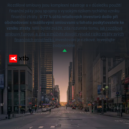
Rozdílové smlouvy jsou komplexní nástroje a v důsledku použití
finanční páky jsou spojeny s vysokým rizikem rychlého vzniku
finanční ztráty.
U 77 % účtů retailových investorů došlo při
obchodování s rozdílovými smlouvami u tohoto poskytovatele ke
vzniku ztráty.
Měli byste zvážit, zda rozumíte tomu,
jak rozdílové
smlouvy fungují, a zda si můžete dovolit vysoké riziko ztráty svých
finančních prostředků.
Investování je rizikové. Investujte
zodpovědně.