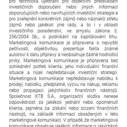
pro technická ujednání pro objektivní předkládání
investičních doporučení nebo jiných informací
doporučujících nebo navrhujících investiční strategie a
pro zveřejnění konkrétních zájmů nebo náznaků střetu
zájmů nebo jakékoli jiné rady, a to i v oblasti
investičního poradenství, ve smyslu zákona č.
256/2004 Sb., o podnikání na kapitálovém trhu.
Marketingová komunikace je připravena s nejvyšší
pečlivostí, objektivitou, prezentuje fakta známé
autorovi k datu přípravy a neobsahuje žádné hodnotící
prvky. Marketingová komunikace je připravena bez
zohlednění potřeb klienta, jeho individuální finanční
situace a nijak nepředstavuje investiční strategii.
Marketingová komunikace nepředstavuje nabídku k
prodeji, nabídku, předplatné, výzvu na nákup, reklamu
nebo propagaci jakýchkoliv finančních nástrojů.
Společnost XTB S.A., organizační složka nenese
odpovědnost za jakékoli jednání nebo opomenutí
klienta, zejména za získání nebo zcizení finančních
nástrojů, na základě informací obsažených v této
marketingové komunikaci. V případě, že marketingová
komunikace obsahuje jakékoli informace o jakýchkoli