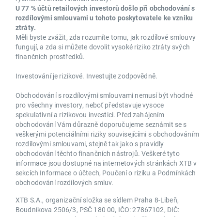
U 77 % účtů retailových investorů došlo při obchodování s
rozdílovými smlouvami u tohoto poskytovatele ke vzniku
ztráty.
Měli byste zvážit, zda rozumíte tomu, jak rozdílové smlouvy
fungují, a zda si můžete dovolit vysoké riziko ztráty svých
finančních prostředků.
Investování je rizikové. Investujte zodpovědně.
Obchodování s rozdílovými smlouvami nemusí být vhodné
pro všechny investory, neboť představuje vysoce
spekulativní a rizikovou investici. Před zahájením
obchodování Vám důrazně doporučujeme seznámit se s
veškerými potenciálními riziky souvisejícími s obchodováním
rozdílovými smlouvami, stejně tak jako s pravidly
obchodování těchto finančních nástrojů. Veškeré tyto
informace jsou dostupné na internetových stránkách XTB v
sekcích Informace o účtech, Poučení o riziku a Podmínkách
obchodování rozdílových smluv.
XTB S.A., organizační složka se sídlem Praha 8-Libeň,
Boudníkova 2506/3, PSČ 180 00, IČO: 27867102, DIČ: