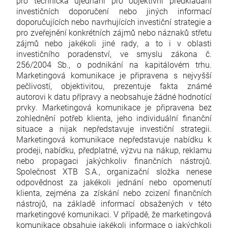
pro technická ujednání pro objektivní předkládání
investičních doporučení nebo jiných informací
doporučujících nebo navrhujících investiční strategie a
pro zveřejnění konkrétních zájmů nebo náznaků střetu
zájmů nebo jakékoli jiné rady, a to i v oblasti
investičního poradenství, ve smyslu zákona č.
256/2004 Sb., o podnikání na kapitálovém trhu.
Marketingová komunikace je připravena s nejvyšší
pečlivostí, objektivitou, prezentuje fakta známé
autorovi k datu přípravy a neobsahuje žádné hodnotící
prvky. Marketingová komunikace je připravena bez
zohlednění potřeb klienta, jeho individuální finanční
situace a nijak nepředstavuje investiční strategii.
Marketingová komunikace nepředstavuje nabídku k
prodeji, nabídku, předplatné, výzvu na nákup, reklamu
nebo propagaci jakýchkoliv finančních nástrojů.
Společnost XTB S.A., organizační složka nenese
odpovědnost za jakékoli jednání nebo opomenutí
klienta, zejména za získání nebo zcizení finančních
nástrojů, na základě informací obsažených v této
marketingové komunikaci. V případě, že marketingová
komunikace obsahuje jakékoli informace o jakýchkoli