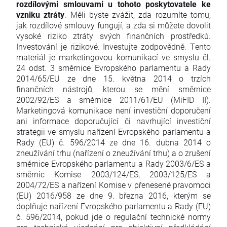
rozdílovými smlouvami u tohoto poskytovatele ke
vzniku ztráty
. Měli byste zvážit, zda rozumíte tomu,
jak rozdílové smlouvy fungují, a zda si můžete dovolit
vysoké riziko ztráty svých finančních prostředků.
Investování je rizikové. Investujte zodpovědně. Tento
materiál je marketingovou komunikací ve smyslu čl.
24 odst. 3 směrnice Evropského parlamentu a Rady
2014/65/EU ze dne 15. května 2014 o trzích
finančních nástrojů, kterou se mění směrnice
2002/92/ES a směrnice 2011/61/EU (MiFID II).
Marketingová komunikace není investiční doporučení
ani informace doporučující či navrhující investiční
strategii ve smyslu nařízení Evropského parlamentu a
Rady (EU) č. 596/2014 ze dne 16. dubna 2014 o
zneužívání trhu (nařízení o zneužívání trhu) a o zrušení
směrnice Evropského parlamentu a Rady 2003/6/ES a
směrnic Komise 2003/124/ES, 2003/125/ES a
2004/72/ES a nařízení Komise v přenesené pravomoci
(EU) 2016/958 ze dne 9. března 2016, kterým se
doplňuje nařízení Evropského parlamentu a Rady (EU)
č. 596/2014, pokud jde o regulační technické normy