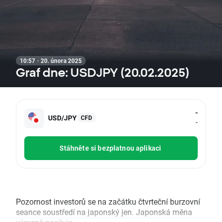
10:57 · 20. února 2025
Graf dne: USDJPY (20.02.2025)
-
USD/JPY
CFD
-
Stáhněte si bezplatnou aplikaci
Pozornost investorů se na začátku čtvrteční burzovní
seance soustředí na japonský jen. Japonská měna