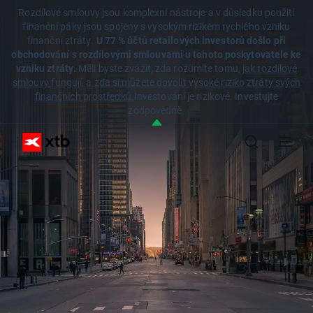
Rozdílové smlouvy jsou komplexní nástroje a v důsledku použití
finanční páky jsou spojeny s vysokým rizikem rychlého vzniku
finanční ztráty.
U 77 % účtů retailových investorů došlo při
obchodování s rozdílovými smlouvami u tohoto poskytovatele ke
vzniku ztráty.
Měli byste zvážit, zda rozumíte tomu,
jak rozdílové
smlouvy fungují, a zda si můžete dovolit vysoké riziko ztráty svých
finančních prostředků.
Investování je rizikové. Investujte
zodpovědně.