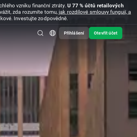
hlého vzniku finanční ztráty.
U 77 % účtů retailových
vážit, zda rozumíte tomu,
jak rozdílové smlouvy fungují, a
zikové. Investujte zodpovědně.
Přihlášení
Otevřít účet