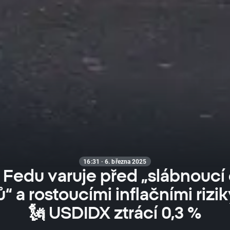
16:31 · 6. března 2025
z Fedu varuje před „slábnoucí
“ a rostoucími inflačními rizi
🗽 USDIDX ztrácí 0,3 %