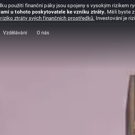
ku použití finanční páky jsou spojeny s vysokým rizikem ryc
ami u tohoto poskytovatele ke vzniku ztráty.
Měli byste z
riziko ztráty svých finančních prostředků.
Investování je ri
Vzdělávání
O nás