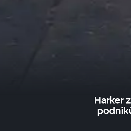
Harker 
podniků