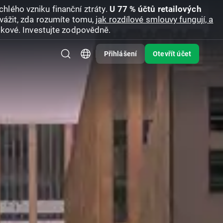
hlého vzniku finanční ztráty.
U 77 % účtů retailových
vážit, zda rozumíte tomu,
jak rozdílové smlouvy fungují, a
zikové. Investujte zodpovědně.
Přihlášení
Otevřít účet