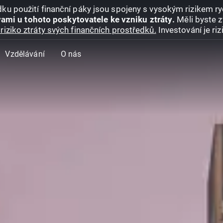
ku použití finanční páky jsou spojeny s vysokým rizikem ryc
ami u tohoto poskytovatele ke vzniku ztráty.
Měli byste z
riziko ztráty svých finančních prostředků.
Investování je ri
Vzdělávání
O nás