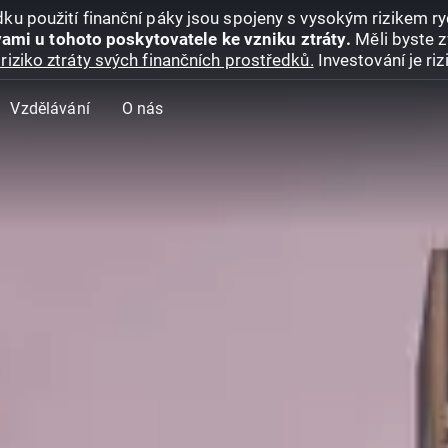
ku použití finanční páky jsou spojeny s vysokým rizikem ryc
ami u tohoto poskytovatele ke vzniku ztráty.
Měli byste z
riziko ztráty svých finančních prostředků.
Investování je ri
Vzdělávání
O nás