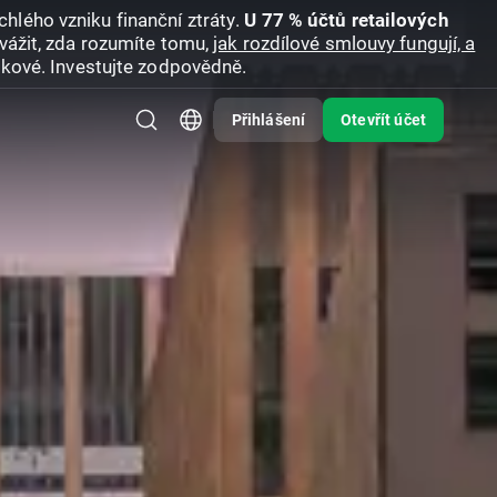
hlého vzniku finanční ztráty.
U 77 % účtů retailových
vážit, zda rozumíte tomu,
jak rozdílové smlouvy fungují, a
zikové. Investujte zodpovědně.
Přihlášení
Otevřít účet