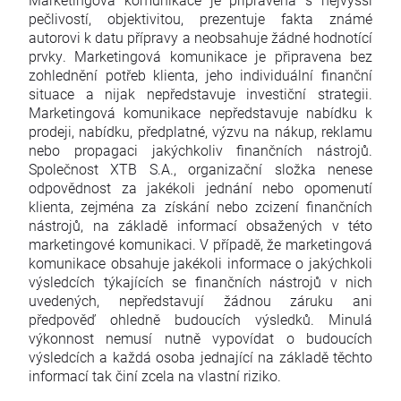
pečlivostí, objektivitou, prezentuje fakta známé
autorovi k datu přípravy a neobsahuje žádné hodnotící
prvky. Marketingová komunikace je připravena bez
zohlednění potřeb klienta, jeho individuální finanční
situace a nijak nepředstavuje investiční strategii.
Marketingová komunikace nepředstavuje nabídku k
prodeji, nabídku, předplatné, výzvu na nákup, reklamu
nebo propagaci jakýchkoliv finančních nástrojů.
Společnost XTB S.A., organizační složka nenese
odpovědnost za jakékoli jednání nebo opomenutí
klienta, zejména za získání nebo zcizení finančních
nástrojů, na základě informací obsažených v této
marketingové komunikaci. V případě, že marketingová
komunikace obsahuje jakékoli informace o jakýchkoli
výsledcích týkajících se finančních nástrojů v nich
uvedených, nepředstavují žádnou záruku ani
předpověď ohledně budoucích výsledků. Minulá
výkonnost nemusí nutně vypovídat o budoucích
výsledcích a každá osoba jednající na základě těchto
informací tak činí zcela na vlastní riziko.