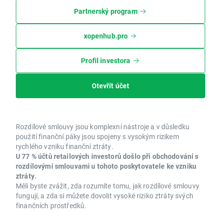
Partnerský program
xopenhub.pro
Profil investora
Otevřít účet
Rozdílové smlouvy jsou komplexní nástroje a v důsledku
použití finanční páky jsou spojeny s vysokým rizikem
rychlého vzniku finanční ztráty.
U 77 % účtů retailových investorů došlo při obchodování s
rozdílovými smlouvami u tohoto poskytovatele ke vzniku
ztráty.
Měli byste zvážit, zda rozumíte tomu, jak rozdílové smlouvy
fungují, a zda si můžete dovolit vysoké riziko ztráty svých
finančních prostředků.