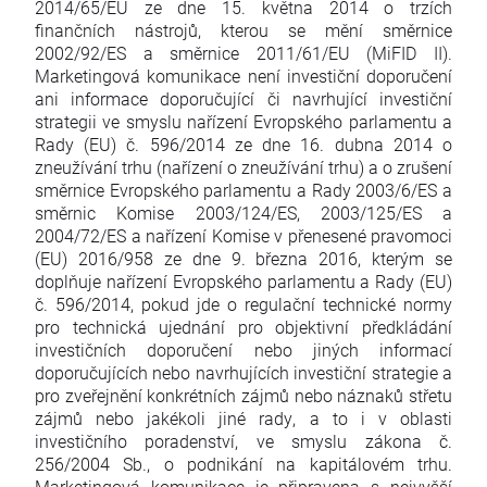
2014/65/EU ze dne 15. května 2014 o trzích
finančních nástrojů, kterou se mění směrnice
2002/92/ES a směrnice 2011/61/EU (MiFID II).
Marketingová komunikace není investiční doporučení
ani informace doporučující či navrhující investiční
strategii ve smyslu nařízení Evropského parlamentu a
Rady (EU) č. 596/2014 ze dne 16. dubna 2014 o
zneužívání trhu (nařízení o zneužívání trhu) a o zrušení
směrnice Evropského parlamentu a Rady 2003/6/ES a
směrnic Komise 2003/124/ES, 2003/125/ES a
2004/72/ES a nařízení Komise v přenesené pravomoci
(EU) 2016/958 ze dne 9. března 2016, kterým se
doplňuje nařízení Evropského parlamentu a Rady (EU)
č. 596/2014, pokud jde o regulační technické normy
pro technická ujednání pro objektivní předkládání
investičních doporučení nebo jiných informací
doporučujících nebo navrhujících investiční strategie a
pro zveřejnění konkrétních zájmů nebo náznaků střetu
zájmů nebo jakékoli jiné rady, a to i v oblasti
investičního poradenství, ve smyslu zákona č.
256/2004 Sb., o podnikání na kapitálovém trhu.
Marketingová komunikace je připravena s nejvyšší