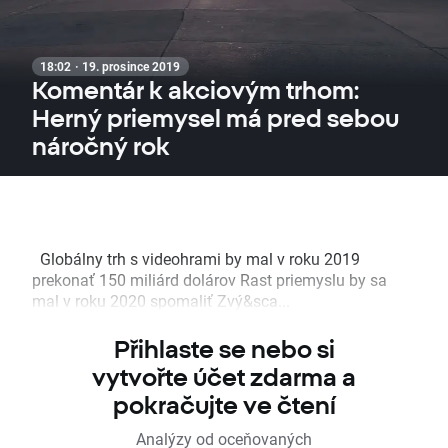
18:02 · 19. prosince 2019
Komentár k akciovým trhom:
Herný priemysel má pred sebou
náročný rok
Globálny trh s videohrami by mal v roku 2019
prekonať 150 miliárd dolárov Rast priemyslu by sa
mal v roku 2020 spomaliť Zvý&sca...
Přihlaste se nebo si
vytvořte účet zdarma a
pokračujte ve čtení
Analýzy od oceňovaných