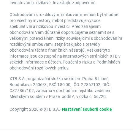
Investování je rizikové. Investujte zodpovědně.
Obchodování s rozdílovými smlouvami nemusí být vhodné
pro všechny investory, neboť představuje vysoce
spekulativní a rizikovou investici. Před zahájením
obchodování Vám důrazně doporučujeme seznámit se s
veškerými potenciálními riziky souvisejícími s obchodováním
rozdílovými smlouvami, stejně tak jako s pravidly
obchodování těchto finančních nástrojů. Veškeré tyto
informace jsou dostupné na internetových stránkách XTB v
sekcích Informace o účtech, Poučení o riziku a Podmínkách
obchodování rozdílových smluv.
XTB S.A., organizační složka se sídlem Praha 8-Libeň,
Boudníkova 2506/3, PSČ 180 00, IČO: 27867102, DIČ:
CZ27867102, zapsána v obchodním rejstříku vedeném
Městským soudem v Praze, oddíl A, vložka č. 56720.
Copyright 2026 © XTB S.A.
•
Nastavení souborů cookie