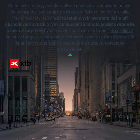
Rozdílové smlouvy jsou komplexní nástroje a v důsledku použití
finanční páky jsou spojeny s vysokým rizikem rychlého vzniku
finanční ztráty.
U 77 % účtů retailových investorů došlo při
obchodování s rozdílovými smlouvami u tohoto poskytovatele ke
vzniku ztráty.
Měli byste zvážit, zda rozumíte tomu,
jak rozdílové
smlouvy fungují, a zda si můžete dovolit vysoké riziko ztráty svých
finančních prostředků.
Investování je rizikové. Investujte
zodpovědně.