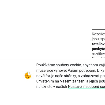
Rozdílo
jsou sp
retailo
poskyto
rozdílo
finančn
materiá
Používáme soubory cookie, abychom zajist
Evropsk
může více vyhovět Vašim potřebám. Díky 
finanč
navštěvuje naše stránky, a zobrazovat per
2011/61
umístěním na Vašem zařízení a jejich pou
ani info
naleznete v našich
Nastavení souborů co
Evrops
zneužív
parlame
2004/72