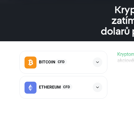
Kryp
zatím
dolarů
Krypto
akciovéh
BITCOIN
CFD
ETHEREUM
CFD