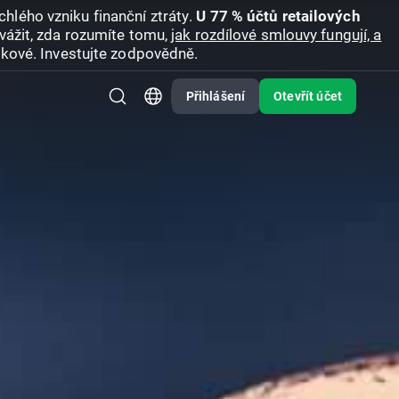
hlého vzniku finanční ztráty.
U 77 % účtů retailových
vážit, zda rozumíte tomu,
jak rozdílové smlouvy fungují, a
zikové. Investujte zodpovědně.
Přihlášení
Otevřít účet