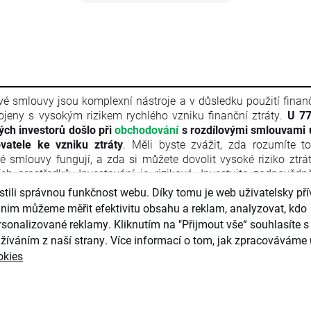
vé smlouvy jsou komplexní nástroje a v důsledku použití finan
ojeny s vysokým rizikem rychlého vzniku finanční ztráty.
U 77
vých investorů došlo při
obchodování
s rozdílovými smlouvami 
vatele ke vzniku ztráty
. Měli byste zvážit, zda rozumíte t
vé smlouvy fungují, a zda si můžete dovolit vysoké riziko ztrá
ích prostředků. Investování je rizikové. Investujte zodpovědn
l je marketingovou komunikací ve smyslu čl. 24 odst. 3 s
ili správnou funkčnost webu. Díky tomu je web uživatelsky přív
ého parlamentu a Rady 2014/65/EU ze dne 15. května 2014 
nim můžeme měřit efektivitu obsahu a reklam, analyzovat, kdo
ních nástrojů, kterou se mění směrnice 2002/92/ES a s
sonalizované reklamy. Kliknutím na "Přijmout vše“ souhlasíte s 
/EU (MiFID II). Marketingová komunikace není investiční do
žíváním z naší strany. Více informací o tom, jak zpracováváme 
rmace doporučující či navrhující investiční strategii ve smyslu 
okies
kého parlamentu a Rady (EU) č. 596/2014 ze dne 16. dubna
ání trhu (nařízení o zneužívání trhu) a o zrušení směrnice Ev
ntu a Rady 2003/6/ES a směrnic Komise 2003/124/ES, 2003/
/ES a nařízení Komise v přenesené pravomoci (EU) 2016/958 z