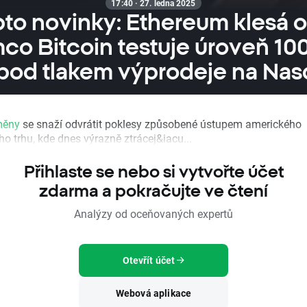
17:40 · 27. ledna 2025
to novinky: Ethereum klesá o
co Bitcoin testuje úroveň 100
 pod tlakem výprodeje na Nas
měny
se snaží odvrátit poklesy způsobené ústupem amerického
o trhu, kde dnes výrazně ztrácej&iacu...
Přihlaste se nebo si vytvořte účet
zdarma a pokračujte ve čtení
Analýzy od oceňovaných expertů
Otevřít účet
Webová aplikace