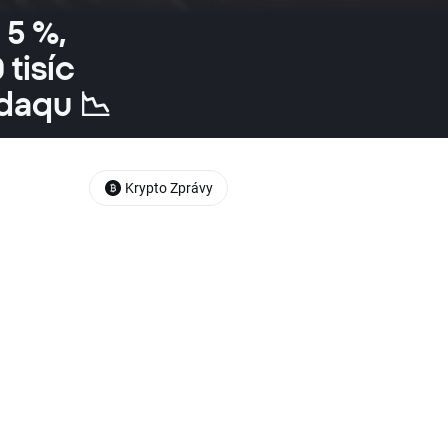
 5 %,
 tisíc
daqu 📉
Krypto Zprávy