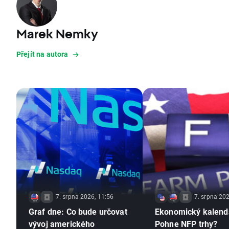
Marek Nemky
Přejít na autora
7. srpna 2026, 11:56
7. srpna 202
Graf dne: Co bude určovat
Ekonomický kalend
vývoj amerického
Pohne NFP trhy?