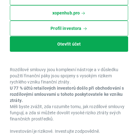
xopenhub.pro
Profil investora
Otevřít účet
Rozdílové smlouvy jsou komplexní nástroje a v důsledku
použití finanční páky jsou spojeny s vysokým rizikem
rychlého vzniku finanční ztráty.
U 77 % účtů retailových investorů došlo při obchodování s
rozdílovými smlouvami u tohoto poskytovatele ke vzniku
ztráty.
Měli byste zvážit, zda rozumíte tomu, jak rozdílové smlouvy
fungují, a zda si můžete dovolit vysoké riziko ztráty svých
finančních prostředků.
Investování je rizikové. Investujte zodpovědně.