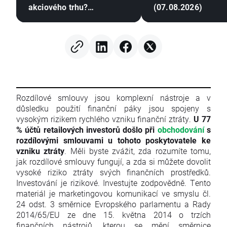
akciového trhu?
(07.08.2026)
(07.08.2026)
Rozdílové smlouvy jsou komplexní nástroje a v
důsledku použití finanční páky jsou spojeny s
vysokým rizikem rychlého vzniku finanční ztráty.
U 77
% účtů retailových investorů došlo při
obchodování
s
rozdílovými smlouvami u tohoto poskytovatele ke
vzniku ztráty
. Měli byste zvážit, zda rozumíte tomu,
jak rozdílové smlouvy fungují, a zda si můžete dovolit
vysoké riziko ztráty svých finančních prostředků.
Investování je rizikové. Investujte zodpovědně. Tento
materiál je marketingovou komunikací ve smyslu čl.
24 odst. 3 směrnice Evropského parlamentu a Rady
2014/65/EU ze dne 15. května 2014 o trzích
finančních nástrojů, kterou se mění směrnice