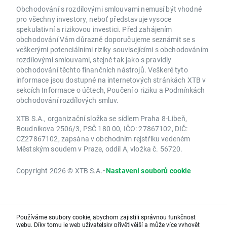
Obchodování s rozdílovými smlouvami nemusí být vhodné
pro všechny investory, neboť představuje vysoce
spekulativní a rizikovou investici. Před zahájením
obchodování Vám důrazně doporučujeme seznámit se s
veškerými potenciálními riziky souvisejícími s obchodováním
rozdílovými smlouvami, stejně tak jako s pravidly
obchodování těchto finančních nástrojů. Veškeré tyto
informace jsou dostupné na internetových stránkách XTB v
sekcích Informace o účtech, Poučení o riziku a Podmínkách
obchodování rozdílových smluv.
XTB S.A., organizační složka se sídlem Praha 8-Libeň,
Boudníkova 2506/3, PSČ 180 00, IČO: 27867102, DIČ:
CZ27867102, zapsána v obchodním rejstříku vedeném
Městským soudem v Praze, oddíl A, vložka č. 56720.
Copyright 2026 © XTB S.A.
•
Nastavení souborů cookie
Používáme soubory cookie, abychom zajistili správnou funkčnost
webu. Díky tomu je web uživatelsky přívětivější a může více vyhovět