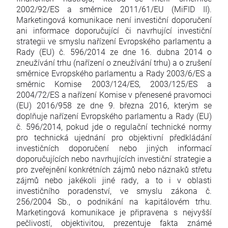
2002/92/ES a směrnice 2011/61/EU (MiFID II).
Marketingová komunikace není investiční doporučení
ani informace doporučující či navrhující investiční
strategii ve smyslu nařízení Evropského parlamentu a
Rady (EU) č. 596/2014 ze dne 16. dubna 2014 o
zneužívání trhu (nařízení o zneužívání trhu) a o zrušení
směrnice Evropského parlamentu a Rady 2003/6/ES a
směrnic Komise 2003/124/ES, 2003/125/ES a
2004/72/ES a nařízení Komise v přenesené pravomoci
(EU) 2016/958 ze dne 9. března 2016, kterým se
doplňuje nařízení Evropského parlamentu a Rady (EU)
č. 596/2014, pokud jde o regulační technické normy
pro technická ujednání pro objektivní předkládání
investičních doporučení nebo jiných informací
doporučujících nebo navrhujících investiční strategie a
pro zveřejnění konkrétních zájmů nebo náznaků střetu
zájmů nebo jakékoli jiné rady, a to i v oblasti
investičního poradenství, ve smyslu zákona č.
256/2004 Sb., o podnikání na kapitálovém trhu.
Marketingová komunikace je připravena s nejvyšší
pečlivostí, objektivitou, prezentuje fakta známé