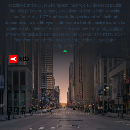
Rozdílové smlouvy jsou komplexní nástroje a v důsledku použití
finanční páky jsou spojeny s vysokým rizikem rychlého vzniku
finanční ztráty.
U 77 % účtů retailových investorů došlo při
obchodování s rozdílovými smlouvami u tohoto poskytovatele ke
vzniku ztráty.
Měli byste zvážit, zda rozumíte tomu,
jak rozdílové
smlouvy fungují, a zda si můžete dovolit vysoké riziko ztráty svých
finančních prostředků.
Investování je rizikové. Investujte
zodpovědně.