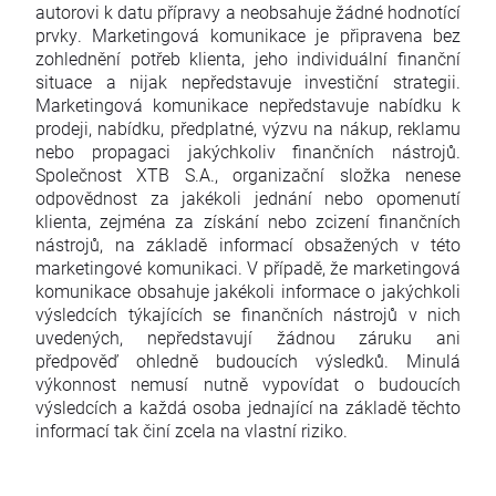
autorovi k datu přípravy a neobsahuje žádné hodnotící
prvky. Marketingová komunikace je připravena bez
zohlednění potřeb klienta, jeho individuální finanční
situace a nijak nepředstavuje investiční strategii.
Marketingová komunikace nepředstavuje nabídku k
prodeji, nabídku, předplatné, výzvu na nákup, reklamu
nebo propagaci jakýchkoliv finančních nástrojů.
Společnost XTB S.A., organizační složka nenese
odpovědnost za jakékoli jednání nebo opomenutí
klienta, zejména za získání nebo zcizení finančních
nástrojů, na základě informací obsažených v této
marketingové komunikaci. V případě, že marketingová
komunikace obsahuje jakékoli informace o jakýchkoli
výsledcích týkajících se finančních nástrojů v nich
uvedených, nepředstavují žádnou záruku ani
předpověď ohledně budoucích výsledků. Minulá
výkonnost nemusí nutně vypovídat o budoucích
výsledcích a každá osoba jednající na základě těchto
informací tak činí zcela na vlastní riziko.