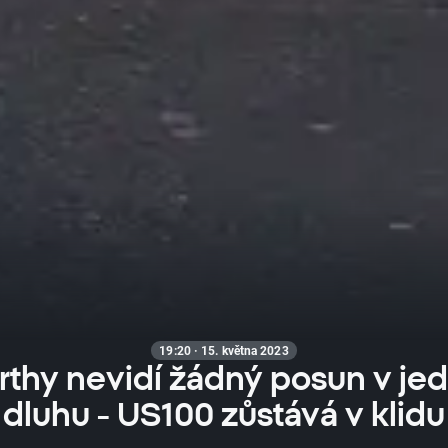
19:20 · 15. května 2023
thy nevidí žádný posun v jed
dluhu - US100 zůstává v klidu