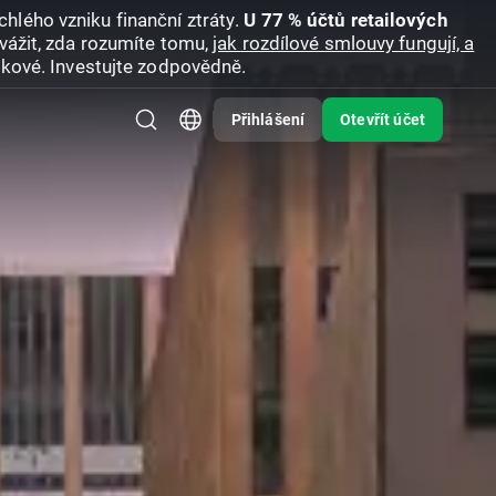
hlého vzniku finanční ztráty.
U 77 % účtů retailových
vážit, zda rozumíte tomu,
jak rozdílové smlouvy fungují, a
zikové. Investujte zodpovědně.
Přihlášení
Otevřít účet