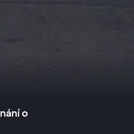
nání o