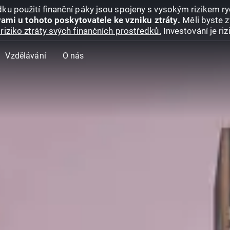
ku použití finanční páky jsou spojeny s vysokým rizikem ryc
ami u tohoto poskytovatele ke vzniku ztráty.
Měli byste z
riziko ztráty svých finančních prostředků.
Investování je ri
Vzdělávání
O nás