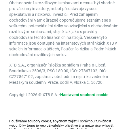
Obchodování s rozdílovými smlouvami nemusí být vhodné
pro všechny investory, neboť představuje vysoce
spekulativní a rizikovou investici. Před zahájením
obchodování Vám důrazně doporučujeme seznámit se s
veškerými potenciálními riziky souvisejícími s obchodováním
rozdílovými smlouvami, stejně tak jako s pravidly
obchodování těchto finančních nástrojů. Veškeré tyto
informace jsou dostupné na internetových stránkách XTB v
sekcích Informace o účtech, Poučení o riziku a Podmínkách
obchodování rozdílových smluv.
XTB S.A., organizační složka se sídlem Praha 8-Libeň,
Boudníkova 2506/3, PSČ 180 00, IČO: 27867102, DIČ:
CZ27867102, zapsána v obchodním rejstříku vedeném
Městským soudem v Praze, oddíl A, vložka č. 56720.
Copyright 2026 © XTB S.A.
•
Nastavení souborů cookie
Používáme soubory cookie, abychom zajistili správnou funkčnost
webu. Díky tomu je web uživatelsky přívětivější a může více vyhovět