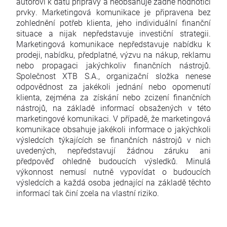
autorovi k datu přípravy a neobsahuje žádné hodnotící
prvky. Marketingová komunikace je připravena bez
zohlednění potřeb klienta, jeho individuální finanční
situace a nijak nepředstavuje investiční strategii.
Marketingová komunikace nepředstavuje nabídku k
prodeji, nabídku, předplatné, výzvu na nákup, reklamu
nebo propagaci jakýchkoliv finančních nástrojů.
Společnost XTB S.A., organizační složka nenese
odpovědnost za jakékoli jednání nebo opomenutí
klienta, zejména za získání nebo zcizení finančních
nástrojů, na základě informací obsažených v této
marketingové komunikaci. V případě, že marketingová
komunikace obsahuje jakékoli informace o jakýchkoli
výsledcích týkajících se finančních nástrojů v nich
uvedených, nepředstavují žádnou záruku ani
předpověď ohledně budoucích výsledků. Minulá
výkonnost nemusí nutně vypovídat o budoucích
výsledcích a každá osoba jednající na základě těchto
informací tak činí zcela na vlastní riziko.