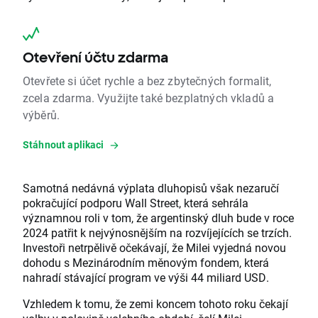
Otevření účtu zdarma
Otevřete si účet rychle a bez zbytečných formalit,
zcela zdarma. Využijte také bezplatných vkladů a
výběrů.
Stáhnout aplikaci
Samotná nedávná výplata dluhopisů však nezaručí
pokračující podporu Wall Street, která sehrála
významnou roli v tom, že argentinský dluh bude v roce
2024 patřit k nejvýnosnějším na rozvíjejících se trzích.
Investoři netrpělivě očekávají, že Milei vyjedná novou
dohodu s Mezinárodním měnovým fondem, která
nahradí stávající program ve výši 44 miliard USD.
Vzhledem k tomu, že zemi koncem tohoto roku čekají