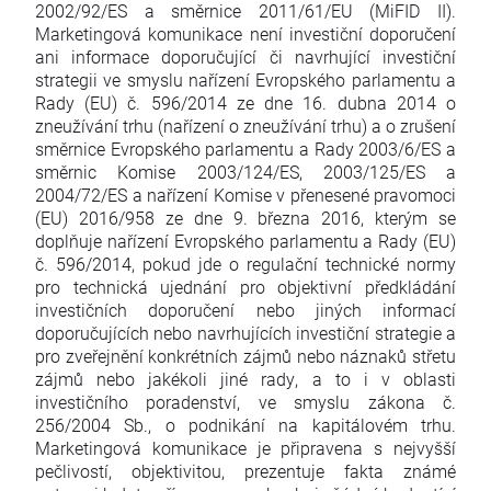
2002/92/ES a směrnice 2011/61/EU (MiFID II).
Marketingová komunikace není investiční doporučení
ani informace doporučující či navrhující investiční
strategii ve smyslu nařízení Evropského parlamentu a
Rady (EU) č. 596/2014 ze dne 16. dubna 2014 o
zneužívání trhu (nařízení o zneužívání trhu) a o zrušení
směrnice Evropského parlamentu a Rady 2003/6/ES a
směrnic Komise 2003/124/ES, 2003/125/ES a
2004/72/ES a nařízení Komise v přenesené pravomoci
(EU) 2016/958 ze dne 9. března 2016, kterým se
doplňuje nařízení Evropského parlamentu a Rady (EU)
č. 596/2014, pokud jde o regulační technické normy
pro technická ujednání pro objektivní předkládání
investičních doporučení nebo jiných informací
doporučujících nebo navrhujících investiční strategie a
pro zveřejnění konkrétních zájmů nebo náznaků střetu
zájmů nebo jakékoli jiné rady, a to i v oblasti
investičního poradenství, ve smyslu zákona č.
256/2004 Sb., o podnikání na kapitálovém trhu.
Marketingová komunikace je připravena s nejvyšší
pečlivostí, objektivitou, prezentuje fakta známé