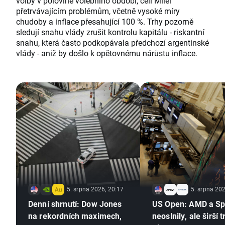
volby v polovině volebního období, čelí Milei
přetrvávajícím problémům, včetně vysoké míry
chudoby a inflace přesahující 100 %. Trhy pozorně
sledují snahu vlády zrušit kontrolu kapitálu - riskantní
snahu, která často podkopávala předchozí argentinské
vlády - aniž by došlo k opětovnému nárůstu inflace.
5. srpna 2026, 20:17
5. srpna 202
Denní shrnutí: Dow Jones
US Open: AMD a S
na rekordních maximech,
neoslnily, ale širší t