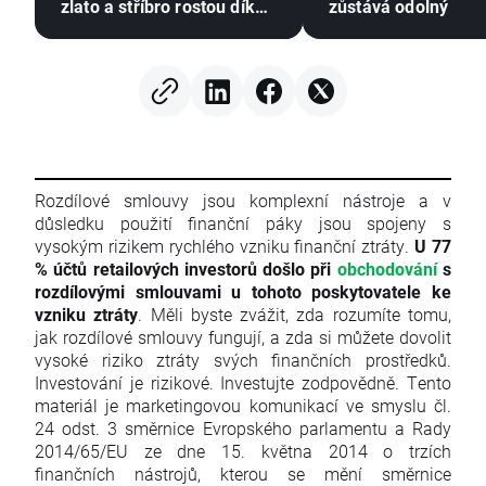
zlato a stříbro rostou díky
zůstává odolný
nadějím na dohodu mezi
USA a Íránem
Rozdílové smlouvy jsou komplexní nástroje a v
důsledku použití finanční páky jsou spojeny s
vysokým rizikem rychlého vzniku finanční ztráty.
U 77
% účtů retailových investorů došlo při
obchodování
s
rozdílovými smlouvami u tohoto poskytovatele ke
vzniku ztráty
. Měli byste zvážit, zda rozumíte tomu,
jak rozdílové smlouvy fungují, a zda si můžete dovolit
vysoké riziko ztráty svých finančních prostředků.
Investování je rizikové. Investujte zodpovědně. Tento
materiál je marketingovou komunikací ve smyslu čl.
24 odst. 3 směrnice Evropského parlamentu a Rady
2014/65/EU ze dne 15. května 2014 o trzích
finančních nástrojů, kterou se mění směrnice