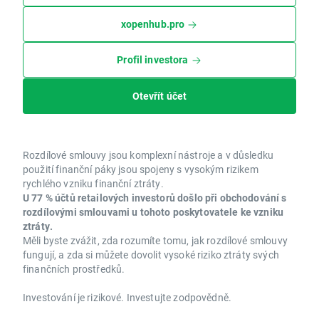
xopenhub.pro
Profil investora
Otevřít účet
Rozdílové smlouvy jsou komplexní nástroje a v důsledku
použití finanční páky jsou spojeny s vysokým rizikem
rychlého vzniku finanční ztráty.
U 77 % účtů retailových investorů došlo při obchodování s
rozdílovými smlouvami u tohoto poskytovatele ke vzniku
ztráty.
Měli byste zvážit, zda rozumíte tomu, jak rozdílové smlouvy
fungují, a zda si můžete dovolit vysoké riziko ztráty svých
finančních prostředků.
Investování je rizikové. Investujte zodpovědně.