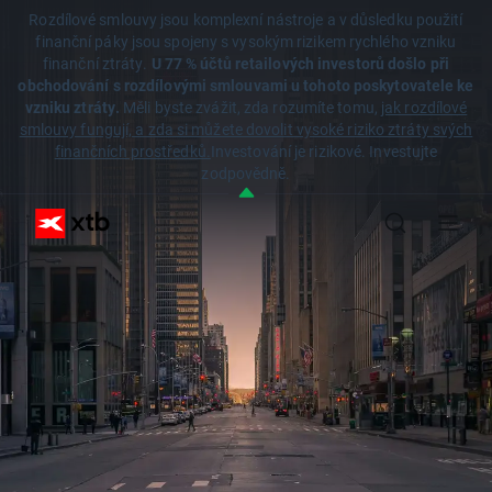
Rozdílové smlouvy jsou komplexní nástroje a v důsledku použití
finanční páky jsou spojeny s vysokým rizikem rychlého vzniku
finanční ztráty.
U 77 % účtů retailových investorů došlo při
obchodování s rozdílovými smlouvami u tohoto poskytovatele ke
vzniku ztráty.
Měli byste zvážit, zda rozumíte tomu,
jak rozdílové
smlouvy fungují, a zda si můžete dovolit vysoké riziko ztráty svých
finančních prostředků.
Investování je rizikové. Investujte
zodpovědně.