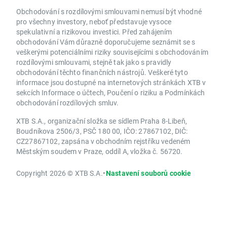
Obchodování s rozdílovými smlouvami nemusí být vhodné
pro všechny investory, neboť představuje vysoce
spekulativní a rizikovou investici. Před zahájením
obchodování Vám důrazně doporučujeme seznámit se s
veškerými potenciálními riziky souvisejícími s obchodováním
rozdílovými smlouvami, stejně tak jako s pravidly
obchodování těchto finančních nástrojů. Veškeré tyto
informace jsou dostupné na internetových stránkách XTB v
sekcích Informace o účtech, Poučení o riziku a Podmínkách
obchodování rozdílových smluv.
XTB S.A., organizační složka se sídlem Praha 8-Libeň,
Boudníkova 2506/3, PSČ 180 00, IČO: 27867102, DIČ:
CZ27867102, zapsána v obchodním rejstříku vedeném
Městským soudem v Praze, oddíl A, vložka č. 56720.
Copyright 2026 © XTB S.A.
•
Nastavení souborů cookie