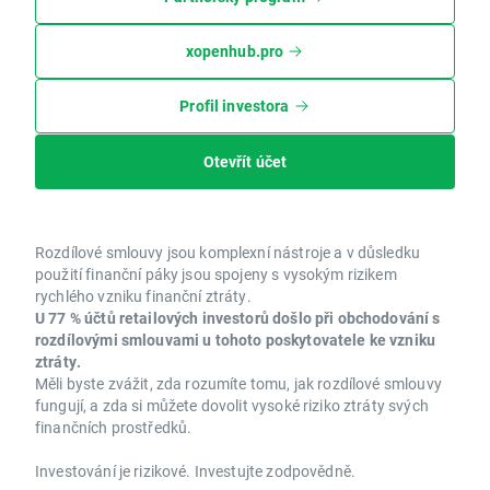
xopenhub.pro
Profil investora
Otevřít účet
Rozdílové smlouvy jsou komplexní nástroje a v důsledku
použití finanční páky jsou spojeny s vysokým rizikem
rychlého vzniku finanční ztráty.
U 77 % účtů retailových investorů došlo při obchodování s
rozdílovými smlouvami u tohoto poskytovatele ke vzniku
ztráty.
Měli byste zvážit, zda rozumíte tomu, jak rozdílové smlouvy
fungují, a zda si můžete dovolit vysoké riziko ztráty svých
finančních prostředků.
Investování je rizikové. Investujte zodpovědně.