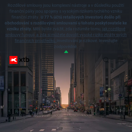
Rozdílové smlouvy jsou komplexní nástroje a v důsledku použití
finanční páky jsou spojeny s vysokým rizikem rychlého vzniku
finanční ztráty.
U 77 % účtů retailových investorů došlo při
obchodování s rozdílovými smlouvami u tohoto poskytovatele ke
vzniku ztráty.
Měli byste zvážit, zda rozumíte tomu,
jak rozdílové
smlouvy fungují, a zda si můžete dovolit vysoké riziko ztráty svých
finančních prostředků.
Investování je rizikové. Investujte
zodpovědně.