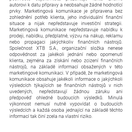
autorovi k datu přípravy a neobsahuje žádné hodnotící
prvky. Marketingová komunikace je připravena bez
zohlednění potřeb klienta, jeho individuální finanční
situace a nijak nepředstavuje investiční strategii.
Marketingová komunikace nepředstavuje nabídku k
prodeji, nabídku, předplatné, výzvu na nákup, reklamu
nebo propagaci jakýchkoliv finančních nástrojů.
Společnost XTB S.A., organizační složka nenese
odpovědnost za jakékoli jednání nebo opomenutí
klienta, zejména za získání nebo zcizení finančních
nástrojů, na základě informací obsažených v této
marketingové komunikaci. V případě, že marketingová
komunikace obsahuje jakékoli informace o jakýchkoli
výsledcích týkajících se finančních nástrojů v nich
uvedených, nepředstavují žádnou záruku ani
předpověď ohledně budoucích výsledků. Minulá
výkonnost nemusí nutně vypovídat o budoucích
výsledcích a každá osoba jednající na základě těchto
informací tak činí zcela na vlastní riziko.