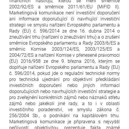
finančních nástrojů, kterou se mění směrnice
2002/92/ES a směrnice 2011/61/EU (MiFID II).
Marketingová komunikace není investiční doporučení
ani informace doporučující či navrhující investiční
strategii ve smyslu nařízení Evropského parlamentu a
Rady (EU) č. 596/2014 ze dne 16. dubna 2014 o
zneužívání trhu (nařízení o zneužívání trhu) a o zrušení
směrnice Evropského parlamentu a Rady 2003/6/ES a
směrnic Komise 2003/124/ES, 2003/125/ES a
2004/72/ES a nařízení Komise v přenesené pravomoci
(EU) 2016/958 ze dne 9. března 2016, kterým se
doplňuje nařízení Evropského parlamentu a Rady (EU)
č. 596/2014, pokud jde o regulační technické normy
pro technická ujednání pro objektivní předkládání
investičních doporučení nebo jiných informací
doporučujících nebo navrhujících investiční strategie a
pro zveřejnění konkrétních zájmů nebo náznaků střetu
zájmů nebo jakékoli jiné rady, a to i v oblasti
investičního poradenství, ve smyslu zákona č.
256/2004 Sb., o podnikání na kapitálovém trhu.
Marketingová komunikace je připravena s nejvyšší
pečlivostí, objektivitou, prezentuje fakta známé