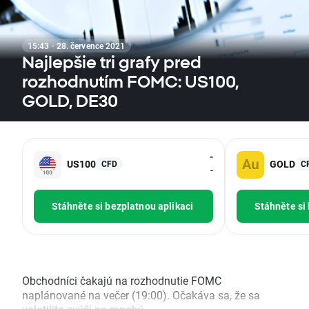
15:43 · 28. července 2021
Najlepšie tri grafy pred
rozhodnutím FOMC: US100,
GOLD, DE30
-
US100
GOLD
CFD
C
-
Stáhněte si bezplatnou aplikaci
Stáhněte si
Obchodníci čakajú na rozhodnutie FOMC
naplánované na večer (19:00). Očakáva sa, že sa