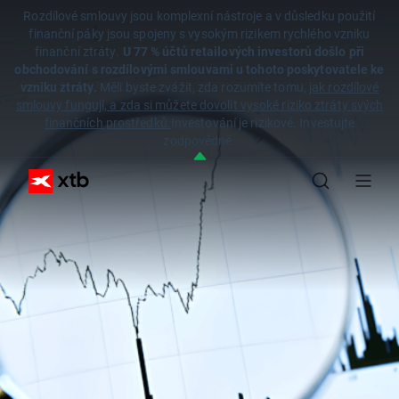
Rozdílové smlouvy jsou komplexní nástroje a v důsledku použití
finanční páky jsou spojeny s vysokým rizikem rychlého vzniku
finanční ztráty.
U 77 % účtů retailových investorů došlo při
obchodování s rozdílovými smlouvami u tohoto poskytovatele ke
vzniku ztráty.
Měli byste zvážit, zda rozumíte tomu,
jak rozdílové
smlouvy fungují, a zda si můžete dovolit vysoké riziko ztráty svých
finančních prostředků.
Investování je rizikové. Investujte
zodpovědně.