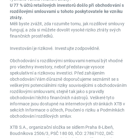
U 77 % účtů retailových investorů došlo při obchodování s
rozdílovými smlouvami u tohoto poskytovatele ke vzniku
ztráty.
Měli byste zvážit, zda rozumíte tomu, jak rozdílové smlouvy
fungují, a zda si můžete dovolit vysoké riziko ztráty svých
finančních prostředků.
Investování je rizikové. Investujte zodpovědně.
Obchodování s rozdílovými smlouvami nemusí být vhodné
pro všechny investory, neboť představuje vysoce
spekulativní a rizikovou investici. Před zahájením
obchodování Vám důrazně doporučujeme seznámit se s
veškerými potenciálními riziky souvisejícími s obchodováním
rozdílovými smlouvami, stejně tak jako s pravidly
obchodování těchto finančních nástrojů. Veškeré tyto
informace jsou dostupné na internetových stránkách XTB v
sekcích Informace o účtech, Poučení o riziku a Podmínkách
obchodování rozdílových smluv.
XTB S.A., organizační složka se sídlem Praha 8-Libeň,
Boudníkova 2506/3, PSČ 180 00, IČO: 27867102, DIČ: