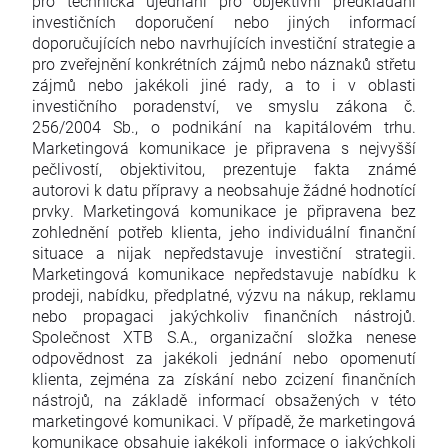
pro technická ujednání pro objektivní předkládání
investičních doporučení nebo jiných informací
doporučujících nebo navrhujících investiční strategie a
pro zveřejnění konkrétních zájmů nebo náznaků střetu
zájmů nebo jakékoli jiné rady, a to i v oblasti
investičního poradenství, ve smyslu zákona č.
256/2004 Sb., o podnikání na kapitálovém trhu.
Marketingová komunikace je připravena s nejvyšší
pečlivostí, objektivitou, prezentuje fakta známé
autorovi k datu přípravy a neobsahuje žádné hodnotící
prvky. Marketingová komunikace je připravena bez
zohlednění potřeb klienta, jeho individuální finanční
situace a nijak nepředstavuje investiční strategii.
Marketingová komunikace nepředstavuje nabídku k
prodeji, nabídku, předplatné, výzvu na nákup, reklamu
nebo propagaci jakýchkoliv finančních nástrojů.
Společnost XTB S.A., organizační složka nenese
odpovědnost za jakékoli jednání nebo opomenutí
klienta, zejména za získání nebo zcizení finančních
nástrojů, na základě informací obsažených v této
marketingové komunikaci. V případě, že marketingová
komunikace obsahuje jakékoli informace o jakýchkoli