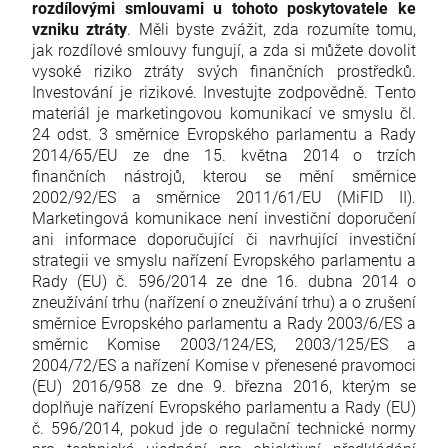
rozdílovými smlouvami u tohoto poskytovatele ke
vzniku ztráty
. Měli byste zvážit, zda rozumíte tomu,
jak rozdílové smlouvy fungují, a zda si můžete dovolit
vysoké riziko ztráty svých finančních prostředků.
Investování je rizikové. Investujte zodpovědně. Tento
materiál je marketingovou komunikací ve smyslu čl.
24 odst. 3 směrnice Evropského parlamentu a Rady
2014/65/EU ze dne 15. května 2014 o trzích
finančních nástrojů, kterou se mění směrnice
2002/92/ES a směrnice 2011/61/EU (MiFID II).
Marketingová komunikace není investiční doporučení
ani informace doporučující či navrhující investiční
strategii ve smyslu nařízení Evropského parlamentu a
Rady (EU) č. 596/2014 ze dne 16. dubna 2014 o
zneužívání trhu (nařízení o zneužívání trhu) a o zrušení
směrnice Evropského parlamentu a Rady 2003/6/ES a
směrnic Komise 2003/124/ES, 2003/125/ES a
2004/72/ES a nařízení Komise v přenesené pravomoci
(EU) 2016/958 ze dne 9. března 2016, kterým se
doplňuje nařízení Evropského parlamentu a Rady (EU)
č. 596/2014, pokud jde o regulační technické normy