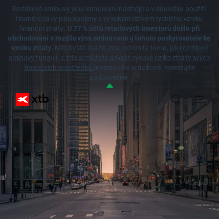
Rozdílové smlouvy jsou komplexní nástroje a v důsledku použití
finanční páky jsou spojeny s vysokým rizikem rychlého vzniku
finanční ztráty.
U 77 % účtů retailových investorů došlo při
obchodování s rozdílovými smlouvami u tohoto poskytovatele ke
vzniku ztráty.
Měli byste zvážit, zda rozumíte tomu,
jak rozdílové
smlouvy fungují, a zda si můžete dovolit vysoké riziko ztráty svých
finančních prostředků.
Investování je rizikové. Investujte
zodpovědně.