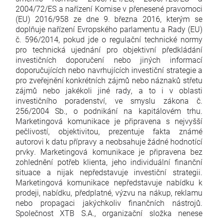
2004/72/ES a nařízení Komise v přenesené pravomoci
(EU) 2016/958 ze dne 9. března 2016, kterým se
doplňuje nařízení Evropského parlamentu a Rady (EU)
č. 596/2014, pokud jde o regulační technické normy
pro technická ujednání pro objektivní předkládání
investičních doporučení nebo jiných informací
doporučujících nebo navrhujících investiční strategie a
pro zveřejnění konkrétních zájmů nebo náznaků střetu
zájmů nebo jakékoli jiné rady, a to i v oblasti
investičního poradenství, ve smyslu zákona č.
256/2004 Sb., o podnikání na kapitálovém trhu.
Marketingová komunikace je připravena s nejvyšší
pečlivostí, objektivitou, prezentuje fakta známé
autorovi k datu přípravy a neobsahuje žádné hodnotící
prvky. Marketingová komunikace je připravena bez
zohlednění potřeb klienta, jeho individuální finanční
situace a nijak nepředstavuje investiční strategii.
Marketingová komunikace nepředstavuje nabídku k
prodeji, nabídku, předplatné, výzvu na nákup, reklamu
nebo propagaci jakýchkoliv finančních nástrojů.
Společnost XTB S.A., organizační složka nenese