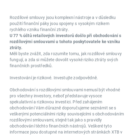
Rozdílové smlouvy jsou komplexní nástroje a v důsledku
použití finanční páky jsou spojeny s vysokým rizikem
rychlého vzniku finanční ztráty.
U 77 % účtů retailových investorů došlo při obchodování s
rozdílovými smlouvami u tohoto poskytovatele ke vzniku
ztráty.
Měli byste zvážit, zda rozumíte tomu, jak rozdílové smlouvy
fungují, a zda si můžete dovolit vysoké riziko ztráty svých
finančních prostředků.
Investování je rizikové. Investujte zodpovědně.
Obchodování s rozdílovými smlouvami nemusí být vhodné
pro všechny investory, neboť představuje vysoce
spekulativní a rizikovou investici. Před zahájením
obchodování Vám důrazně doporučujeme seznámit se s
veškerými potenciálními riziky souvisejícími s obchodováním
rozdílovými smlouvami, stejně tak jako s pravidly
obchodování těchto finančních nástrojů. Veškeré tyto
informace jsou dostupné na internetových stránkách XTB v