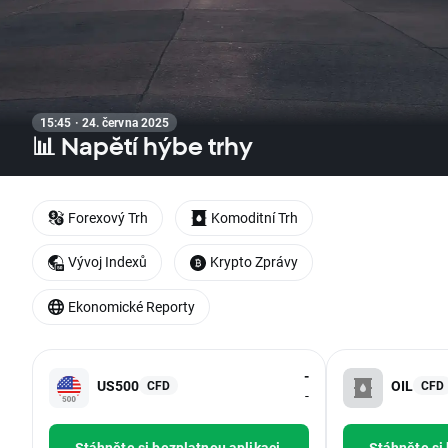
15:45 · 24. června 2025
📊 Napětí hýbe trhy
Forexový Trh
Komoditní Trh
Vývoj Indexů
Krypto Zprávy
Ekonomické Reporty
-
US500
OIL
CFD
CFD
-
Stáhněte si bezplatnou aplikaci
Stáhněte si