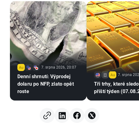
7. srpna 2026, 20:07
7. srpna 202
Denní shrnutí: Výprodej
dolaru po NFP, zlato opět
Tři trhy, které sled
roste
příští týden (07.08