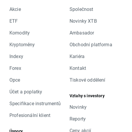
Akcie
Společnost
ETF
Novinky XTB
Komodity
Ambasador
Kryptoměny
Obchodní platforma
Indexy
Kariéra
Forex
Kontakt
Opce
Tiskové oddělení
Účet a poplatky
Vztahy s investory
Specifikace instrumentů
Novinky
Profesionální klient
Reporty
Ceny akcií
Úspory