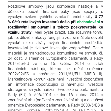
Rozdílové smlouvy jsou komplexní nástroje a v
důsledku použití finanční páky jsou spojeny s
vysokým rizikem rychlého vzniku finanční ztráty.
U 77
% účtů retailových investorů došlo při
obchodování
s
rozdílovými smlouvami u tohoto poskytovatele ke
vzniku ztráty
. Měli byste zvážit, zda rozumíte tomu,
jak rozdílové smlouvy fungují, a zda si můžete dovolit
vysoké riziko ztráty svých finančních prostředků.
Investování je rizikové. Investujte zodpovědně. Tento
materiál je marketingovou komunikací ve smyslu čl.
24 odst. 3 směrnice Evropského parlamentu a Rady
2014/65/EU ze dne 15. května 2014 o trzích
finančních nástrojů, kterou se mění směrnice
2002/92/ES a směrnice 2011/61/EU (MiFID II).
Marketingová komunikace není investiční doporučení
ani informace doporučující či navrhující investiční
strategii ve smyslu nařízení Evropského parlamentu a
Rady (EU) č. 596/2014 ze dne 16. dubna 2014 o
zneužívání trhu (nařízení o zneužívání trhu) a o zrušení
směrnice Evropského parlamentu a Rady 2003/6/ES a
směrnic Komise 2003/124/ES, 2003/125/ES a