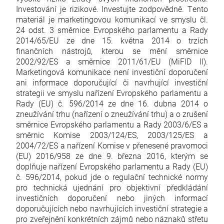
Investování je rizikové. Investujte zodpovědně. Tento
materiál je marketingovou komunikací ve smyslu čl.
24 odst. 3 směrnice Evropského parlamentu a Rady
2014/65/EU ze dne 15. května 2014 o trzích
finančních nástrojů, kterou se mění směrnice
2002/92/ES a směrnice 2011/61/EU (MiFID II).
Marketingová komunikace není investiční doporučení
ani informace doporučující či navrhující investiční
strategii ve smyslu nařízení Evropského parlamentu a
Rady (EU) č. 596/2014 ze dne 16. dubna 2014 o
zneužívání trhu (nařízení o zneužívání trhu) a o zrušení
směrnice Evropského parlamentu a Rady 2003/6/ES a
směrnic Komise 2003/124/ES, 2003/125/ES a
2004/72/ES a nařízení Komise v přenesené pravomoci
(EU) 2016/958 ze dne 9. března 2016, kterým se
doplňuje nařízení Evropského parlamentu a Rady (EU)
č. 596/2014, pokud jde o regulační technické normy
pro technická ujednání pro objektivní předkládání
investičních doporučení nebo jiných informací
doporučujících nebo navrhujících investiční strategie a
pro zveřejnění konkrétních zájmů nebo náznaků střetu