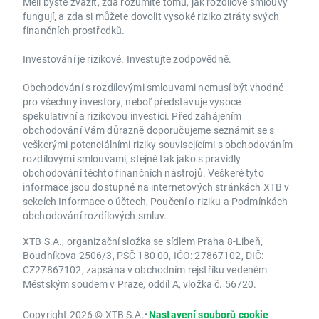
Měli byste zvážit, zda rozumíte tomu, jak rozdílové smlouvy
fungují, a zda si můžete dovolit vysoké riziko ztráty svých
finančních prostředků.
Investování je rizikové. Investujte zodpovědně.
Obchodování s rozdílovými smlouvami nemusí být vhodné
pro všechny investory, neboť představuje vysoce
spekulativní a rizikovou investici. Před zahájením
obchodování Vám důrazně doporučujeme seznámit se s
veškerými potenciálními riziky souvisejícími s obchodováním
rozdílovými smlouvami, stejně tak jako s pravidly
obchodování těchto finančních nástrojů. Veškeré tyto
informace jsou dostupné na internetových stránkách XTB v
sekcích Informace o účtech, Poučení o riziku a Podmínkách
obchodování rozdílových smluv.
XTB S.A., organizační složka se sídlem Praha 8-Libeň,
Boudníkova 2506/3, PSČ 180 00, IČO: 27867102, DIČ:
CZ27867102, zapsána v obchodním rejstříku vedeném
Městským soudem v Praze, oddíl A, vložka č. 56720.
Copyright 2026 © XTB S.A.
•
Nastavení souborů cookie