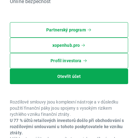
Online bezpečnost
Partnerský program
xopenhub.pro
Profil investora
Otevřít účet
Rozdílové smlouvy jsou komplexní nástroje a v důsledku
použití finanční páky jsou spojeny s vysokým rizikem
rychlého vzniku finanční ztráty.
U 77 % účtů retailových investorů došlo při obchodování s
rozdílovými smlouvami u tohoto poskytovatele ke vzniku
ztráty.