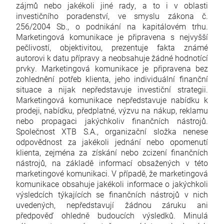
zájmů nebo jakékoli jiné rady, a to i v oblasti
investičního poradenství, ve smyslu zákona č.
256/2004 Sb., o podnikání na kapitálovém trhu.
Marketingová komunikace je připravena s nejvyšší
pečlivostí, objektivitou, prezentuje fakta známé
autorovi k datu přípravy a neobsahuje žádné hodnotící
prvky. Marketingová komunikace je připravena bez
zohlednění potřeb klienta, jeho individuální finanční
situace a nijak nepředstavuje investiční strategii.
Marketingová komunikace nepředstavuje nabídku k
prodeji, nabídku, předplatné, výzvu na nákup, reklamu
nebo propagaci jakýchkoliv finančních nástrojů.
Společnost XTB S.A., organizační složka nenese
odpovědnost za jakékoli jednání nebo opomenutí
klienta, zejména za získání nebo zcizení finančních
nástrojů, na základě informací obsažených v této
marketingové komunikaci. V případě, že marketingová
komunikace obsahuje jakékoli informace o jakýchkoli
výsledcích týkajících se finančních nástrojů v nich
uvedených, nepředstavují žádnou záruku ani
předpověď ohledně budoucích výsledků. Minulá