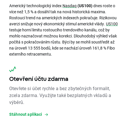
Americký technologický index
Nasdaq
(US100)
dnes roste o
více než 1,5 % a dosáhl tak na nová historická maxima.
Rostoucí trend na amerických indexech pokračuje. Rizikovou
averzi snižuje nový ekonomický stimul americké vlády.
US100
testuje horní limitu rostoucího trendového kanálu, což by
mohlo naznačovat možnou korekci. Dlouhodobý výhled však
počítá s pokračováním růstu. Býci by se mohli soustředit až
na úroveň 13 555 bodů, kde se nachází úroveň 161,8 % Fibo
externího retracementu.
Otevření účtu zdarma
Otevřete si účet rychle a bez zbytečných formalit,
zcela zdarma. Využijte také bezplatných vkladů a
výběrů.
Stáhnout aplikaci