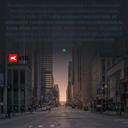
Rozdílové smlouvy jsou komplexní nástroje a v důsledku použití
finanční páky jsou spojeny s vysokým rizikem rychlého vzniku
finanční ztráty.
U 77 % účtů retailových investorů došlo při
obchodování s rozdílovými smlouvami u tohoto poskytovatele ke
vzniku ztráty.
Měli byste zvážit, zda rozumíte tomu,
jak rozdílové
smlouvy fungují, a zda si můžete dovolit vysoké riziko ztráty svých
finančních prostředků.
Investování je rizikové. Investujte
zodpovědně.