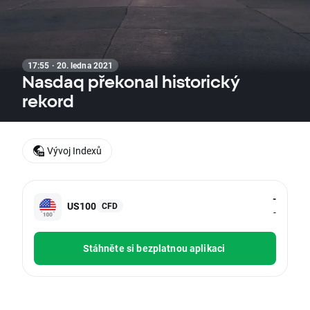
17:55 · 20. ledna 2021
Nasdaq překonal historický
rekord
Vývoj Indexů
-
US100
CFD
-
Stáhněte si bezplatnou aplikaci