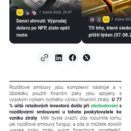
7. srpna 2026, 20:07
7. srpna 202
Denní shrnutí: Výprodej
dolaru po NFP, zlato opět
Tři trhy, které sled
roste
příští týden (07.08
Rozdílové smlouvy jsou komplexní nástroje a v
důsledku použití finanční páky jsou spojeny s
vysokým rizikem rychlého vzniku finanční ztráty.
U 77
% účtů retailových investorů došlo při
obchodování
s
rozdílovými smlouvami u tohoto poskytovatele ke
vzniku ztráty
. Měli byste zvážit, zda rozumíte tomu,
jak rozdílové smlouvy fungují, a zda si můžete dovolit
vysoké riziko ztráty svých finančních prostředků.