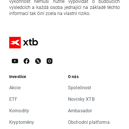
výkonnost nemusí nutně vypovídat o budoucích
výsledcích a každá osoba jednající na základě těchto
informací tak činí zcela na vlastní riziko.
Investice
O nás
Akcie
Společnost
ETF
Novinky XTB
Komodity
Ambasador
Kryptoměny
Obchodní platforma