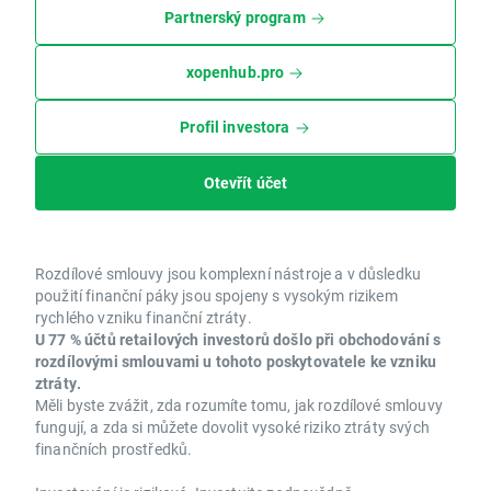
Partnerský program
xopenhub.pro
Profil investora
Otevřít účet
Rozdílové smlouvy jsou komplexní nástroje a v důsledku
použití finanční páky jsou spojeny s vysokým rizikem
rychlého vzniku finanční ztráty.
U 77 % účtů retailových investorů došlo při obchodování s
rozdílovými smlouvami u tohoto poskytovatele ke vzniku
ztráty.
Měli byste zvážit, zda rozumíte tomu, jak rozdílové smlouvy
fungují, a zda si můžete dovolit vysoké riziko ztráty svých
finančních prostředků.