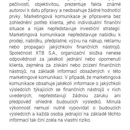
pečlivostí, objektivitou, prezentuje fakta známé
autorovi k datu přípravy a neobsahuje žádné hodnotící
prvky. Marketingová komunikace je připravena bez
zohlednění potřeb klienta, jeho individuální finanční
situace a nijak nepředstavuje investiční strategii.
Marketingová komunikace nepředstavuje nabídku k
prodeji, nabídku, předplatné, výzvu na nákup, reklamu
nebo propagaci jakýchkoliv finančních nástrojů.
Společnost XTB S.A., organizační složka nenese
odpovědnost za jakékoli jednání nebo opomenutí
klienta, zejména za získání nebo zcizení finančních
nástrojů, na základě informací obsažených v této
marketingové komunikaci. V případě, že marketingová
komunikace obsahuje jakékoli informace o jakýchkoli
výsledcích týkajících se finančních nástrojů v nich
uvedených, nepředstavují žádnou záruku ani
předpověď ohledně budoucích výsledků. Minulá
výkonnost nemusí nutně vypovídat o budoucích
výsledcích a každá osoba jednající na základě těchto
informací tak činí zcela na vlastní riziko.