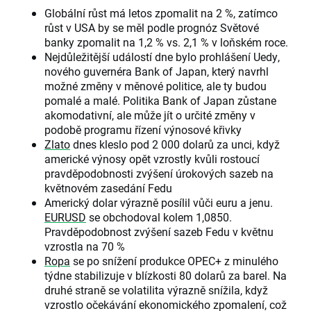
Globální růst má letos zpomalit na 2 %, zatímco
růst v USA by se měl podle prognóz Světové
banky zpomalit na 1,2 % vs. 2,1 % v loňském roce.
Nejdůležitější událostí dne bylo prohlášení Uedy,
nového guvernéra Bank of Japan, který navrhl
možné změny v měnové politice, ale ty budou
pomalé a malé. Politika Bank of Japan zůstane
akomodativní, ale může jít o určité změny v
podobě programu řízení výnosové křivky
Zlato
dnes kleslo pod 2 000 dolarů za unci, když
americké výnosy opět vzrostly kvůli rostoucí
pravděpodobnosti zvýšení úrokových sazeb na
květnovém zasedání Fedu
Americký dolar výrazně posílil vůči euru a jenu.
EURUSD
se obchodoval kolem 1,0850.
Pravděpodobnost zvýšení sazeb Fedu v květnu
vzrostla na 70 %
Ropa
se po snížení produkce OPEC+ z minulého
týdne stabilizuje v blízkosti 80 dolarů za barel. Na
druhé straně se volatilita výrazně snížila, když
vzrostlo očekávání ekonomického zpomalení, což