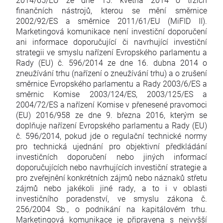
finančních nástrojů, kterou se mění směrnice
2002/92/ES a směrnice 2011/61/EU (MiFID II).
Marketingová komunikace není investiční doporučení
ani informace doporučující či navrhující investiční
strategii ve smyslu nařízení Evropského parlamentu a
Rady (EU) č. 596/2014 ze dne 16. dubna 2014 o
zneužívání trhu (nařízení o zneužívání trhu) a o zrušení
směrnice Evropského parlamentu a Rady 2003/6/ES a
směrnic Komise 2003/124/ES, 2003/125/ES a
2004/72/ES a nařízení Komise v přenesené pravomoci
(EU) 2016/958 ze dne 9. března 2016, kterým se
doplňuje nařízení Evropského parlamentu a Rady (EU)
č. 596/2014, pokud jde o regulační technické normy
pro technická ujednání pro objektivní předkládání
investičních doporučení nebo jiných informací
doporučujících nebo navrhujících investiční strategie a
pro zveřejnění konkrétních zájmů nebo náznaků střetu
zájmů nebo jakékoli jiné rady, a to i v oblasti
investičního poradenství, ve smyslu zákona č.
256/2004 Sb., o podnikání na kapitálovém trhu.
Marketingová komunikace je připravena s nejvyšší