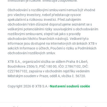
Investování je rizikové. Investujte zodpovědně.
Obchodování s rozdílovými smlouvami nemusí být vhodné
pro všechny investory, neboť představuje vysoce
spekulativní a rizikovou investici. Před zahájením
obchodování Vám důrazně doporučujeme seznámit se s
veškerými potenciálními riziky souvisejícími s obchodováním
rozdílovými smlouvami, stejně tak jako s pravidly
obchodování těchto finančních nástrojů. Veškeré tyto
informace jsou dostupné na internetových stránkách XTB v
sekcích Informace o účtech, Poučení o riziku a Podmínkách
obchodování rozdílových smluv.
XTB S.A., organizační složka se sídlem Praha 8-Libeň,
Boudníkova 2506/3, PSČ 180 00, IČO: 27867102, DIČ:
CZ27867102, zapsána v obchodním rejstříku vedeném
Městským soudem v Praze, oddíl A, vložka č. 56720.
Copyright 2026 © XTB S.A.
•
Nastavení souborů cookie