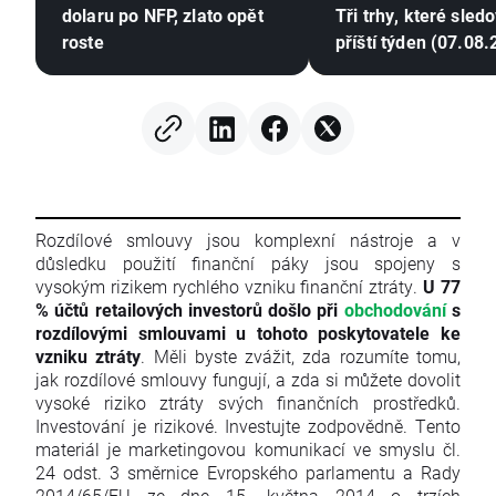
dolaru po NFP, zlato opět
Tři trhy, které sled
roste
příští týden (07.08
Rozdílové smlouvy jsou komplexní nástroje a v
důsledku použití finanční páky jsou spojeny s
vysokým rizikem rychlého vzniku finanční ztráty.
U 77
% účtů retailových investorů došlo při
obchodování
s
rozdílovými smlouvami u tohoto poskytovatele ke
vzniku ztráty
. Měli byste zvážit, zda rozumíte tomu,
jak rozdílové smlouvy fungují, a zda si můžete dovolit
vysoké riziko ztráty svých finančních prostředků.
Investování je rizikové. Investujte zodpovědně. Tento
materiál je marketingovou komunikací ve smyslu čl.
24 odst. 3 směrnice Evropského parlamentu a Rady
2014/65/EU ze dne 15. května 2014 o trzích