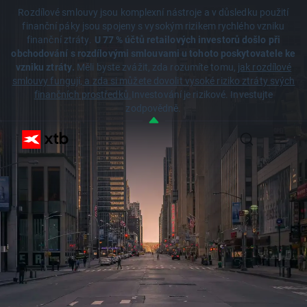
Rozdílové smlouvy jsou komplexní nástroje a v důsledku použití
finanční páky jsou spojeny s vysokým rizikem rychlého vzniku
finanční ztráty.
U 77 % účtů retailových investorů došlo při
obchodování s rozdílovými smlouvami u tohoto poskytovatele ke
vzniku ztráty.
Měli byste zvážit, zda rozumíte tomu,
jak rozdílové
smlouvy fungují, a zda si můžete dovolit vysoké riziko ztráty svých
finančních prostředků.
Investování je rizikové. Investujte
zodpovědně.