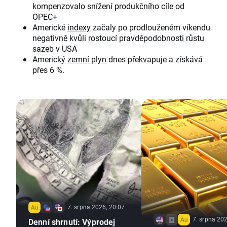
kompenzovalo snížení produkčního cíle od
OPEC+
Americké
indexy
začaly po prodlouženém víkendu
negativně kvůli rostoucí pravděpodobnosti růstu
sazeb v USA
Americký
zemní plyn
dnes překvapuje a získává
přes 6 %.
7. srpna 2026, 20:07
7. srpna 202
Denní shrnutí: Výprodej