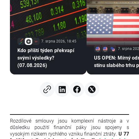
7. srpna 2026, 18:45
7. srpna 202
Kdo příští týden překvapí
svými výsledky?
US OPEN: Mírný od
(07.08.2026)
stínu slabého trhu 
Rozdílové smlouvy jsou komplexní nástroje a v
důsledku použití finanční páky jsou spojeny s
vysokým rizikem rychlého vzniku finanční ztráty.
U 77