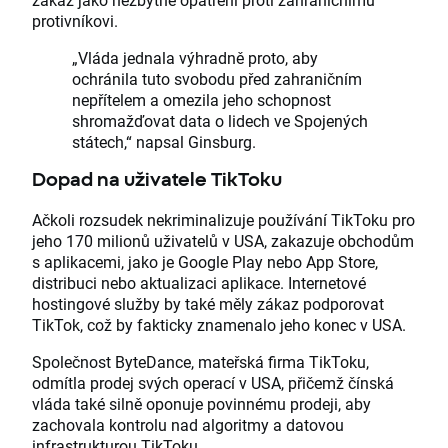
protivníkovi.
„Vláda jednala výhradně proto, aby
ochránila tuto svobodu před zahraničním
nepřítelem a omezila jeho schopnost
shromažďovat data o lidech ve Spojených
státech,“ napsal Ginsburg.
Dopad na uživatele TikToku
Ačkoli rozsudek nekriminalizuje používání TikToku pro
jeho 170 milionů uživatelů v USA, zakazuje obchodům
s aplikacemi, jako je Google Play nebo App Store,
distribuci nebo aktualizaci aplikace. Internetové
hostingové služby by také měly zákaz podporovat
TikTok, což by fakticky znamenalo jeho konec v USA.
Společnost ByteDance, mateřská firma TikToku,
odmítla prodej svých operací v USA, přičemž čínská
vláda také silně oponuje povinnému prodeji, aby
zachovala kontrolu nad algoritmy a datovou
infrastrukturou TikToku.