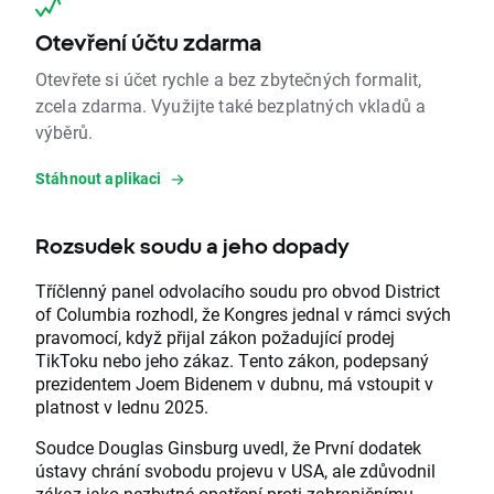
Otevření účtu zdarma
Otevřete si účet rychle a bez zbytečných formalit,
zcela zdarma. Využijte také bezplatných vkladů a
výběrů.
Stáhnout aplikaci
Rozsudek soudu a jeho dopady
Tříčlenný panel odvolacího soudu pro obvod District
of Columbia rozhodl, že Kongres jednal v rámci svých
pravomocí, když přijal zákon požadující prodej
TikToku nebo jeho zákaz. Tento zákon, podepsaný
prezidentem Joem Bidenem v dubnu, má vstoupit v
platnost v lednu 2025.
Soudce Douglas Ginsburg uvedl, že První dodatek
ústavy chrání svobodu projevu v USA, ale zdůvodnil
zákaz jako nezbytné opatření proti zahraničnímu