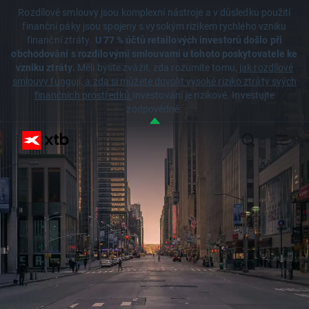
Rozdílové smlouvy jsou komplexní nástroje a v důsledku použití
finanční páky jsou spojeny s vysokým rizikem rychlého vzniku
finanční ztráty.
U 77 % účtů retailových investorů došlo při
obchodování s rozdílovými smlouvami u tohoto poskytovatele ke
vzniku ztráty.
Měli byste zvážit, zda rozumíte tomu,
jak rozdílové
smlouvy fungují, a zda si můžete dovolit vysoké riziko ztráty svých
finančních prostředků.
Investování je rizikové. Investujte
zodpovědně.