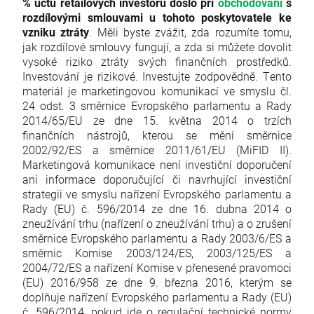
% účtů retailových investorů došlo při
obchodování
s
rozdílovými smlouvami u tohoto poskytovatele ke
vzniku ztráty
. Měli byste zvážit, zda rozumíte tomu,
jak rozdílové smlouvy fungují, a zda si můžete dovolit
vysoké riziko ztráty svých finančních prostředků.
Investování je rizikové. Investujte zodpovědně. Tento
materiál je marketingovou komunikací ve smyslu čl.
24 odst. 3 směrnice Evropského parlamentu a Rady
2014/65/EU ze dne 15. května 2014 o trzích
finančních nástrojů, kterou se mění směrnice
2002/92/ES a směrnice 2011/61/EU (MiFID II).
Marketingová komunikace není investiční doporučení
ani informace doporučující či navrhující investiční
strategii ve smyslu nařízení Evropského parlamentu a
Rady (EU) č. 596/2014 ze dne 16. dubna 2014 o
zneužívání trhu (nařízení o zneužívání trhu) a o zrušení
směrnice Evropského parlamentu a Rady 2003/6/ES a
směrnic Komise 2003/124/ES, 2003/125/ES a
2004/72/ES a nařízení Komise v přenesené pravomoci
(EU) 2016/958 ze dne 9. března 2016, kterým se
doplňuje nařízení Evropského parlamentu a Rady (EU)
č. 596/2014, pokud jde o regulační technické normy