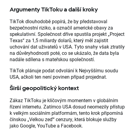
Argumenty TikToku a další kroky
TikTok dlouhodobě popírá, že by představoval
bezpečnostní riziko, a označil americké obavy za
spekulativní. Společnost dříve spustila projekt „Project
Texas“ za 1,5 miliardy dolarů, který měl zajistit
uchování dat uživatelů v USA. Tyto snahy však ztratily
na důvěryhodnosti poté, co se ukázalo, že data byla
nadále sdílena s mateřskou společností.
TikTok plánuje podat odvolání k Nejvyššímu soudu
USA, ačkoli ten není povinen případ projednat.
Širší geopolitický kontext
Zákaz TikToku je klíčovým momentem v globálním
řízení internetu. Zatímco USA dosud neomezily přístup
k velkým sociálním platformám, tento krok připomíná
čínskou „Velkou zeď“ cenzury, která blokuje služby
jako Google, YouTube a Facebook.