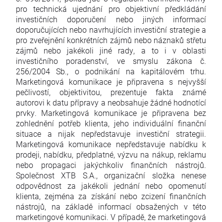
pro technická ujednání pro objektivní předkládání
investičních doporučení nebo jiných informací
doporučujících nebo navrhujících investiční strategie a
pro zveřejnění konkrétních zájmů nebo náznaků střetu
zájmů nebo jakékoli jiné rady, a to i v oblasti
investičního poradenství, ve smyslu zákona č.
256/2004 Sb., o podnikání na kapitálovém trhu.
Marketingová komunikace je připravena s nejvyšší
pečlivostí, objektivitou, prezentuje fakta známé
autorovi k datu přípravy a neobsahuje žádné hodnotící
prvky. Marketingová komunikace je připravena bez
zohlednění potřeb klienta, jeho individuální finanční
situace a nijak nepředstavuje investiční strategii.
Marketingová komunikace nepředstavuje nabídku k
prodeji, nabídku, předplatné, výzvu na nákup, reklamu
nebo propagaci jakýchkoliv finančních nástrojů.
Společnost XTB S.A., organizační složka nenese
odpovědnost za jakékoli jednání nebo opomenutí
klienta, zejména za získání nebo zcizení finančních
nástrojů, na základě informací obsažených v této
marketingové komunikaci. V případě, že marketingová