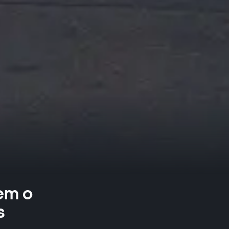
em o
s