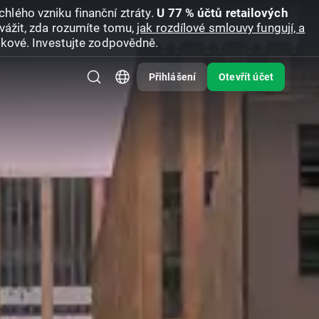
hlého vzniku finanční ztráty.
U 77 % účtů retailových
vážit, zda rozumíte tomu,
jak rozdílové smlouvy fungují, a
zikové. Investujte zodpovědně.
Přihlášení
Otevřít účet