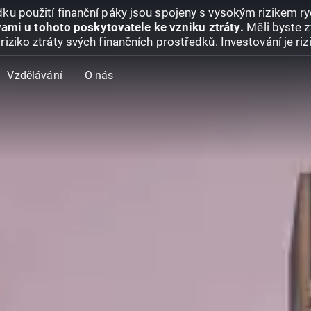
ku použití finanční páky jsou spojeny s vysokým rizikem ryc
ami u tohoto poskytovatele ke vzniku ztráty.
Měli byste z
riziko ztráty svých finančních prostředků.
Investování je ri
Vzdělávání
O nás