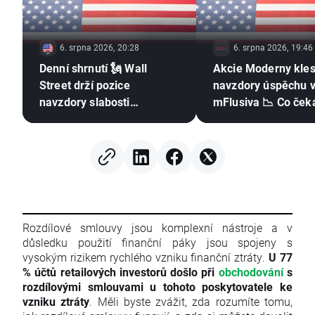
6. srpna 2026, 20:28
6. srpna 2026, 19:46
Denní shrnutí 🗽 Wall
Akcie Moderny kles
Street drží pozice
navzdory úspěchu 
navzdory slabosti
mFlusiva 📉 Co čeká
paměťových čipů, ropa
trhu s mRNA vakcí
znovu zdražuje
Rozdílové smlouvy jsou komplexní nástroje a v
důsledku použití finanční páky jsou spojeny s
vysokým rizikem rychlého vzniku finanční ztráty.
U 77
% účtů retailových investorů došlo při
obchodování
s
rozdílovými smlouvami u tohoto poskytovatele ke
vzniku ztráty
. Měli byste zvážit, zda rozumíte tomu,