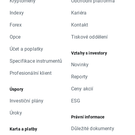
Kryptoměny
Obchodní platforma
Indexy
Kariéra
Forex
Kontakt
Opce
Tiskové oddělení
Účet a poplatky
Vztahy s investory
Specifikace instrumentů
Novinky
Profesionální klient
Reporty
Ceny akcií
Úspory
Investiční plány
ESG
Úroky
Právní informace
Důležité dokumenty
Karta a platby