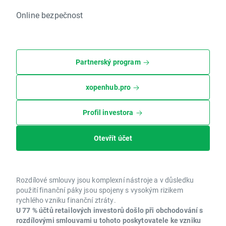
Online bezpečnost
Partnerský program
xopenhub.pro
Profil investora
Otevřít účet
Rozdílové smlouvy jsou komplexní nástroje a v důsledku
použití finanční páky jsou spojeny s vysokým rizikem
rychlého vzniku finanční ztráty.
U 77 % účtů retailových investorů došlo při obchodování s
rozdílovými smlouvami u tohoto poskytovatele ke vzniku