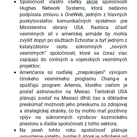
Spoločnosť vlastní všetky
akcie
spoločnosti
Hughes Network Systems, ktorá nedávno
podpísala zmluvu s OneWeb, jedným z hlavných
poskytovateľov komunikačných systémov pre
Ministerstvo obrany USA. Rastúca účasť
vesmírnych síl v americkej armáde by mohla
zvýšiť dopyt po službách Echostar a byť jedným z
katalyzátorov rastu súkromných „nových
vesmírnych“ spoločností, ktoré sa čoraz viac
zapájajú do civilných a vojenských vesmírnych
projektov;
Američania sú naďalej „znepokojení“ vývojom
čínskeho vesmírneho programu Chang-e a
spúšťajú program Artemis, ktorého cieľom je
poslať astronautov na Mesiac. Tentokrát USA
plánujú zostať na Mesiaci dlhší čas a dôkladne
preskúmať možnosti jeho prieskumu zo zdrojovej
a strategickej stránky, čo by mohlo mať pozitívny
vplyv na súkromných výrobcov kozmického
priestoru a ďalšie spoločnosti z tohto sektora;
Na jeseň tohto roku spoločnosť plánuje
vypustenie satelitu Jupiter-3, ktoré je odložené od