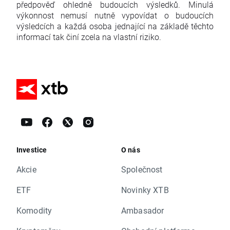
předpověď ohledně budoucích výsledků. Minulá
výkonnost nemusí nutně vypovídat o budoucích
výsledcích a každá osoba jednající na základě těchto
informací tak činí zcela na vlastní riziko.
Investice
O nás
Akcie
Společnost
ETF
Novinky XTB
Komodity
Ambasador