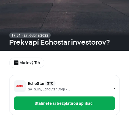
17:54 · 27. dubna 2022
Prekvapí Echostar investorov?
Akciový Trh
-
EchoStar
STC
-
SATS.US, EchoStar Corp - Class A
Stáhněte si bezplatnou aplikaci