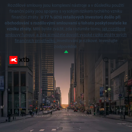
Rozdílové smlouvy jsou komplexní nástroje a v důsledku použití
finanční páky jsou spojeny s vysokým rizikem rychlého vzniku
finanční ztráty.
U 77 % účtů retailových investorů došlo při
obchodování s rozdílovými smlouvami u tohoto poskytovatele ke
vzniku ztráty.
Měli byste zvážit, zda rozumíte tomu,
jak rozdílové
smlouvy fungují, a zda si můžete dovolit vysoké riziko ztráty svých
finančních prostředků.
Investování je rizikové. Investujte
zodpovědně.