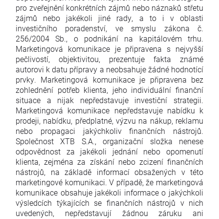
pro zveřejnění konkrétních zájmů nebo náznaků střetu
zájmů nebo jakékoli jiné rady, a to i v oblasti
investičního poradenství, ve smyslu zákona č.
256/2004 Sb., o podnikání na kapitálovém trhu.
Marketingová komunikace je připravena s nejvyšší
pečlivostí, objektivitou, prezentuje fakta známé
autorovi k datu přípravy a neobsahuje žádné hodnotící
prvky. Marketingová komunikace je připravena bez
zohlednění potřeb klienta, jeho individuální finanční
situace a nijak nepředstavuje investiční strategii.
Marketingová komunikace nepředstavuje nabídku k
prodeji, nabídku, předplatné, výzvu na nákup, reklamu
nebo propagaci jakýchkoliv finančních nástrojů.
Společnost XTB S.A., organizační složka nenese
odpovědnost za jakékoli jednání nebo opomenutí
klienta, zejména za získání nebo zcizení finančních
nástrojů, na základě informací obsažených v této
marketingové komunikaci. V případě, že marketingová
komunikace obsahuje jakékoli informace o jakýchkoli
výsledcích týkajících se finančních nástrojů v nich
uvedených, nepředstavují žádnou záruku ani