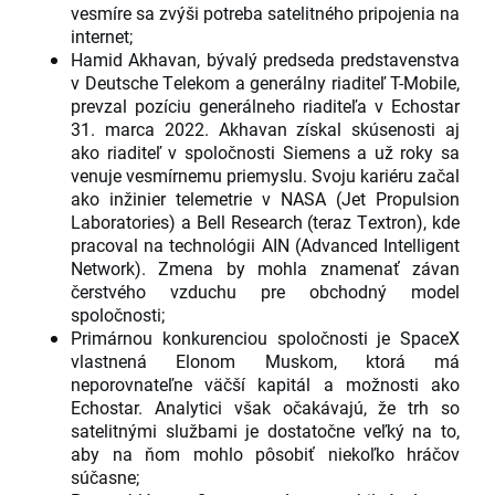
vesmíre sa zvýši potreba satelitného pripojenia na
internet;
Hamid Akhavan, bývalý predseda predstavenstva
v Deutsche Telekom a generálny riaditeľ T-Mobile,
prevzal pozíciu generálneho riaditeľa v Echostar
31. marca 2022. Akhavan získal skúsenosti aj
ako riaditeľ v spoločnosti Siemens a už roky sa
venuje vesmírnemu priemyslu. Svoju kariéru začal
ako inžinier telemetrie v NASA (Jet Propulsion
Laboratories) a Bell Research (teraz Textron), kde
pracoval na technológii AIN (Advanced Intelligent
Network). Zmena by mohla znamenať závan
čerstvého vzduchu pre obchodný model
spoločnosti;
Primárnou konkurenciou spoločnosti je SpaceX
vlastnená Elonom Muskom, ktorá má
neporovnateľne väčší kapitál a možnosti ako
Echostar. Analytici však očakávajú, že trh so
satelitnými službami je dostatočne veľký na to,
aby na ňom mohlo pôsobiť niekoľko hráčov
súčasne;