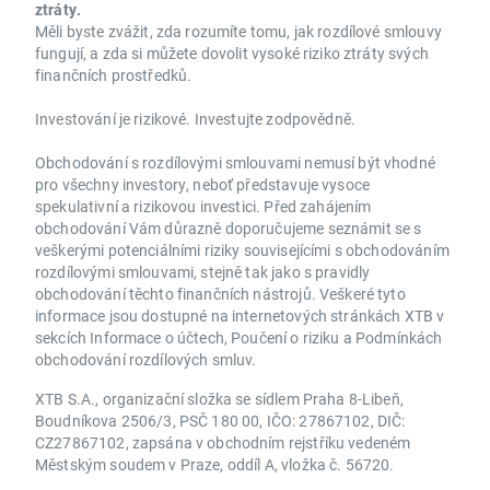
ztráty.
Měli byste zvážit, zda rozumíte tomu, jak rozdílové smlouvy
fungují, a zda si můžete dovolit vysoké riziko ztráty svých
finančních prostředků.
Investování je rizikové. Investujte zodpovědně.
Obchodování s rozdílovými smlouvami nemusí být vhodné
pro všechny investory, neboť představuje vysoce
spekulativní a rizikovou investici. Před zahájením
obchodování Vám důrazně doporučujeme seznámit se s
veškerými potenciálními riziky souvisejícími s obchodováním
rozdílovými smlouvami, stejně tak jako s pravidly
obchodování těchto finančních nástrojů. Veškeré tyto
informace jsou dostupné na internetových stránkách XTB v
sekcích Informace o účtech, Poučení o riziku a Podmínkách
obchodování rozdílových smluv.
XTB S.A., organizační složka se sídlem Praha 8-Libeň,
Boudníkova 2506/3, PSČ 180 00, IČO: 27867102, DIČ:
CZ27867102, zapsána v obchodním rejstříku vedeném
Městským soudem v Praze, oddíl A, vložka č. 56720.