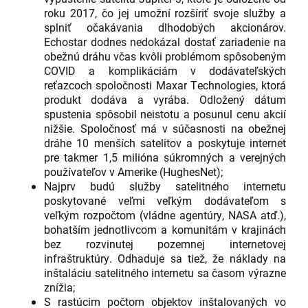
roku 2017, čo jej umožní rozšíriť svoje služby a
splniť očakávania dlhodobých akcionárov.
Echostar dodnes nedokázal dostať zariadenie na
obežnú dráhu včas kvôli problémom spôsobeným
COVID a komplikáciám v dodávateľských
reťazcoch spoločnosti Maxar Technologies, ktorá
produkt dodáva a vyrába. Odložený dátum
spustenia spôsobil neistotu a posunul cenu akcií
nižšie. Spoločnosť má v súčasnosti na obežnej
dráhe 10 menších satelitov a poskytuje internet
pre takmer 1,5 milióna súkromných a verejných
používateľov v Amerike (HughesNet);
Najprv budú služby satelitného internetu
poskytované veľmi veľkým dodávateľom s
veľkým rozpočtom (vládne agentúry, NASA atď.),
bohatším jednotlivcom a komunitám v krajinách
bez rozvinutej pozemnej internetovej
infraštruktúry. Odhaduje sa tiež, že náklady na
inštaláciu satelitného internetu sa časom výrazne
znížia;
S rastúcim počtom objektov inštalovaných vo