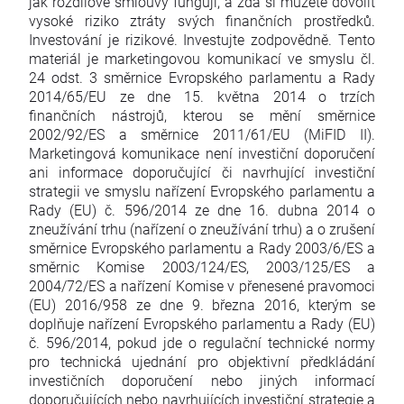
jak rozdílové smlouvy fungují, a zda si můžete dovolit
vysoké riziko ztráty svých finančních prostředků.
Investování je rizikové. Investujte zodpovědně. Tento
materiál je marketingovou komunikací ve smyslu čl.
24 odst. 3 směrnice Evropského parlamentu a Rady
2014/65/EU ze dne 15. května 2014 o trzích
finančních nástrojů, kterou se mění směrnice
2002/92/ES a směrnice 2011/61/EU (MiFID II).
Marketingová komunikace není investiční doporučení
ani informace doporučující či navrhující investiční
strategii ve smyslu nařízení Evropského parlamentu a
Rady (EU) č. 596/2014 ze dne 16. dubna 2014 o
zneužívání trhu (nařízení o zneužívání trhu) a o zrušení
směrnice Evropského parlamentu a Rady 2003/6/ES a
směrnic Komise 2003/124/ES, 2003/125/ES a
2004/72/ES a nařízení Komise v přenesené pravomoci
(EU) 2016/958 ze dne 9. března 2016, kterým se
doplňuje nařízení Evropského parlamentu a Rady (EU)
č. 596/2014, pokud jde o regulační technické normy
pro technická ujednání pro objektivní předkládání
investičních doporučení nebo jiných informací
doporučujících nebo navrhujících investiční strategie a