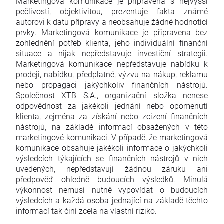
Marketingová komunikace je připravena s nejvyšší
pečlivostí, objektivitou, prezentuje fakta známé
autorovi k datu přípravy a neobsahuje žádné hodnotící
prvky. Marketingová komunikace je připravena bez
zohlednění potřeb klienta, jeho individuální finanční
situace a nijak nepředstavuje investiční strategii.
Marketingová komunikace nepředstavuje nabídku k
prodeji, nabídku, předplatné, výzvu na nákup, reklamu
nebo propagaci jakýchkoliv finančních nástrojů.
Společnost XTB S.A., organizační složka nenese
odpovědnost za jakékoli jednání nebo opomenutí
klienta, zejména za získání nebo zcizení finančních
nástrojů, na základě informací obsažených v této
marketingové komunikaci. V případě, že marketingová
komunikace obsahuje jakékoli informace o jakýchkoli
výsledcích týkajících se finančních nástrojů v nich
uvedených, nepředstavují žádnou záruku ani
předpověď ohledně budoucích výsledků. Minulá
výkonnost nemusí nutně vypovídat o budoucích
výsledcích a každá osoba jednající na základě těchto
informací tak činí zcela na vlastní riziko.