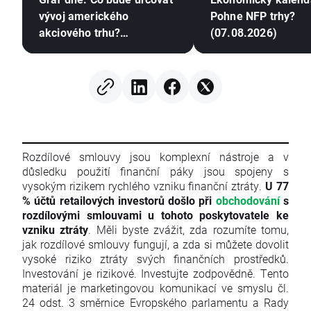
vývoj amerického
Pohne NFP trhy?
akciového trhu?
(07.08.2026)
(07.08.2026)
Rozdílové smlouvy jsou komplexní nástroje a v
důsledku použití finanční páky jsou spojeny s
vysokým rizikem rychlého vzniku finanční ztráty.
U 77
% účtů retailových investorů došlo při
obchodování
s
rozdílovými smlouvami u tohoto poskytovatele ke
vzniku ztráty
. Měli byste zvážit, zda rozumíte tomu,
jak rozdílové smlouvy fungují, a zda si můžete dovolit
vysoké riziko ztráty svých finančních prostředků.
Investování je rizikové. Investujte zodpovědně. Tento
materiál je marketingovou komunikací ve smyslu čl.
24 odst. 3 směrnice Evropského parlamentu a Rady