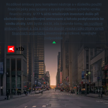
Rozdílové smlouvy jsou komplexní nástroje a v důsledku použití
finanční páky jsou spojeny s vysokým rizikem rychlého vzniku
finanční ztráty.
U 77 % účtů retailových investorů došlo při
obchodování s rozdílovými smlouvami u tohoto poskytovatele ke
vzniku ztráty.
Měli byste zvážit, zda rozumíte tomu,
jak rozdílové
smlouvy fungují, a zda si můžete dovolit vysoké riziko ztráty svých
finančních prostředků.
Investování je rizikové. Investujte
zodpovědně.