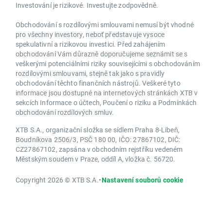
Investování je rizikové. Investujte zodpovědně.
Obchodování s rozdílovými smlouvami nemusí být vhodné
pro všechny investory, neboť představuje vysoce
spekulativní a rizikovou investici. Před zahájením
obchodování Vám důrazně doporučujeme seznámit se s
veškerými potenciálními riziky souvisejícími s obchodováním
rozdílovými smlouvami, stejně tak jako s pravidly
obchodování těchto finančních nástrojů. Veškeré tyto
informace jsou dostupné na internetových stránkách XTB v
sekcích Informace o účtech, Poučení o riziku a Podmínkách
obchodování rozdílových smluv.
XTB S.A., organizační složka se sídlem Praha 8-Libeň,
Boudníkova 2506/3, PSČ 180 00, IČO: 27867102, DIČ:
CZ27867102, zapsána v obchodním rejstříku vedeném
Městským soudem v Praze, oddíl A, vložka č. 56720.
Copyright 2026 © XTB S.A.
•
Nastavení souborů cookie