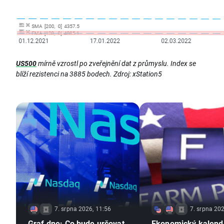
US500
mírně vzrostl po zveřejnění dat z průmyslu. Index se
blíží rezistenci na 3885 bodech. Zdroj: xStation5
7. srpna 2026, 11:56
7. srpna 202
Graf dne: Co bude určovat
Ekonomický kalend