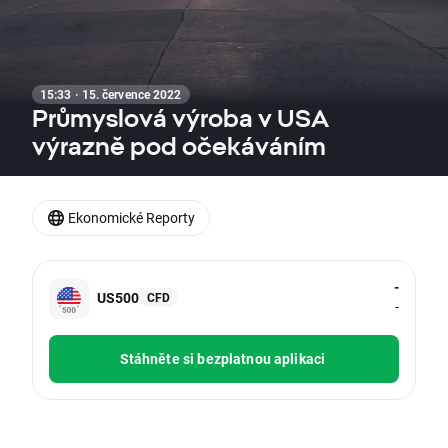
15:33 · 15. července 2022
Průmyslová výroba v USA
výrazně pod očekáváním
Ekonomické Reporty
-
US500
CFD
-
Stáhněte si bezplatnou aplikaci