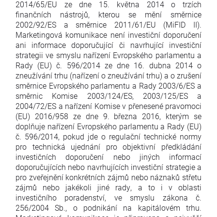
2014/65/EU ze dne 15. května 2014 o trzích
finančních nástrojů, kterou se mění směrnice
2002/92/ES a směrnice 2011/61/EU (MiFID II).
Marketingová komunikace není investiční doporučení
ani informace doporučující či navrhující investiční
strategii ve smyslu nařízení Evropského parlamentu a
Rady (EU) č. 596/2014 ze dne 16. dubna 2014 o
zneužívání trhu (nařízení o zneužívání trhu) a o zrušení
směrnice Evropského parlamentu a Rady 2003/6/ES a
směrnic Komise 2003/124/ES, 2003/125/ES a
2004/72/ES a nařízení Komise v přenesené pravomoci
(EU) 2016/958 ze dne 9. března 2016, kterým se
doplňuje nařízení Evropského parlamentu a Rady (EU)
č. 596/2014, pokud jde o regulační technické normy
pro technická ujednání pro objektivní předkládání
investičních doporučení nebo jiných informací
doporučujících nebo navrhujících investiční strategie a
pro zveřejnění konkrétních zájmů nebo náznaků střetu
zájmů nebo jakékoli jiné rady, a to i v oblasti
investičního poradenství, ve smyslu zákona č.
256/2004 Sb., o podnikání na kapitálovém trhu.