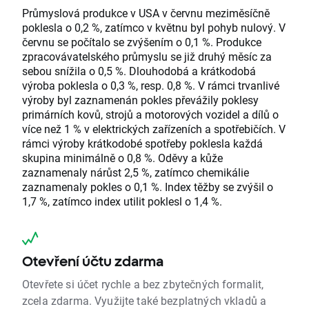
Průmyslová produkce v USA v červnu meziměsíčně
poklesla o 0,2 %, zatímco v květnu byl pohyb nulový. V
červnu se počítalo se zvýšením o 0,1 %. Produkce
zpracovávatelského průmyslu se již druhý měsíc za
sebou snížila o 0,5 %. Dlouhodobá a krátkodobá
výroba poklesla o 0,3 %, resp. 0,8 %. V rámci trvanlivé
výroby byl zaznamenán pokles převážily poklesy
primárních kovů, strojů a motorových vozidel a dílů o
více než 1 % v elektrických zařízeních a spotřebičích. V
rámci výroby krátkodobé spotřeby poklesla každá
skupina minimálně o 0,8 %. Oděvy a kůže
zaznamenaly nárůst 2,5 %, zatímco chemikálie
zaznamenaly pokles o 0,1 %. Index těžby se zvýšil o
1,7 %, zatímco index utilit poklesl o 1,4 %.
Otevření účtu zdarma
Otevřete si účet rychle a bez zbytečných formalit,
zcela zdarma. Využijte také bezplatných vkladů a