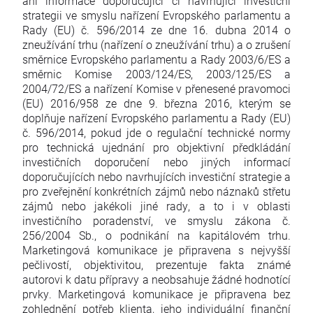
ani informace doporučující či navrhující investiční
strategii ve smyslu nařízení Evropského parlamentu a
Rady (EU) č. 596/2014 ze dne 16. dubna 2014 o
zneužívání trhu (nařízení o zneužívání trhu) a o zrušení
směrnice Evropského parlamentu a Rady 2003/6/ES a
směrnic Komise 2003/124/ES, 2003/125/ES a
2004/72/ES a nařízení Komise v přenesené pravomoci
(EU) 2016/958 ze dne 9. března 2016, kterým se
doplňuje nařízení Evropského parlamentu a Rady (EU)
č. 596/2014, pokud jde o regulační technické normy
pro technická ujednání pro objektivní předkládání
investičních doporučení nebo jiných informací
doporučujících nebo navrhujících investiční strategie a
pro zveřejnění konkrétních zájmů nebo náznaků střetu
zájmů nebo jakékoli jiné rady, a to i v oblasti
investičního poradenství, ve smyslu zákona č.
256/2004 Sb., o podnikání na kapitálovém trhu.
Marketingová komunikace je připravena s nejvyšší
pečlivostí, objektivitou, prezentuje fakta známé
autorovi k datu přípravy a neobsahuje žádné hodnotící
prvky. Marketingová komunikace je připravena bez
zohlednění potřeb klienta, jeho individuální finanční