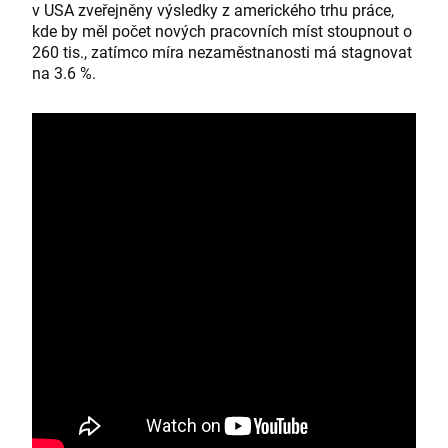
v USA zveřejněny výsledky z amerického trhu práce,
kde by měl počet nových pracovních míst stoupnout o
260 tis., zatímco míra nezaměstnanosti má stagnovat
na 3.6 %.