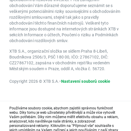
obchodování Vám důrazně doporučujeme seznámit se s
veškerými potenciálními riziky souvisejícími s obchodováním
rozdílovými smlouvami, stejně tak jako s pravidly
obchodování těchto finančních nástrojů. Veškeré tyto
informace jsou dostupné na internetových stránkách XTB v
sekcích Informace o účtech, Poučení o riziku a Podmínkách
obchodování rozdílových smluv.
XTB S.A., organizační složka se sídlem Praha 8-Libeň,
Boudníkova 2506/3, PSČ 180 00, IČO: 27867102, DIČ:
CZ27867102, zapsána v obchodním rejstříku vedeném
Městským soudem v Praze, oddíl A, vložka č. 56720.
Copyright 2026 © XTB S.A.
•
Nastavení souborů cookie
Používáme soubory cookie, abychom zajistili správnou funkčnost
webu. Díky tomu je web uživatelsky přívětivější a může více vyhovět
Vašim potřebám. Díky nim můžeme měřit efektivitu obsahu a reklam,
analyzovat, kdo navštěvuje naše stránky, a zobrazovat
personalizované reklamy. Kliknutím na "Přijmout vše“ souhlasíte s
jejich umístěním na Vašem zařízení a jejich používáním z naší strany.