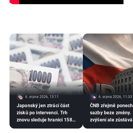
6. srpna 2026, 13:11
6. srpna 2026, 11:33
Japonský jen ztrácí část
ČNB zřejmě ponec
zisků po intervenci. Trh
sazby beze změny. 
znovu sleduje hranici 158
zvýšení ale zůstává
USD/JPY 💴
⚠️