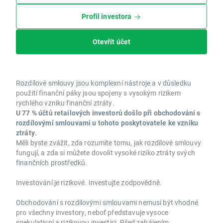
Profil investora
Otevřít účet
Rozdílové smlouvy jsou komplexní nástroje a v důsledku
použití finanční páky jsou spojeny s vysokým rizikem
rychlého vzniku finanční ztráty.
U 77 % účtů retailových investorů došlo při obchodování s
rozdílovými smlouvami u tohoto poskytovatele ke vzniku
ztráty.
Měli byste zvážit, zda rozumíte tomu, jak rozdílové smlouvy
fungují, a zda si můžete dovolit vysoké riziko ztráty svých
finančních prostředků.
Investování je rizikové. Investujte zodpovědně.
Obchodování s rozdílovými smlouvami nemusí být vhodné
pro všechny investory, neboť představuje vysoce
spekulativní a rizikovou investici. Před zahájením