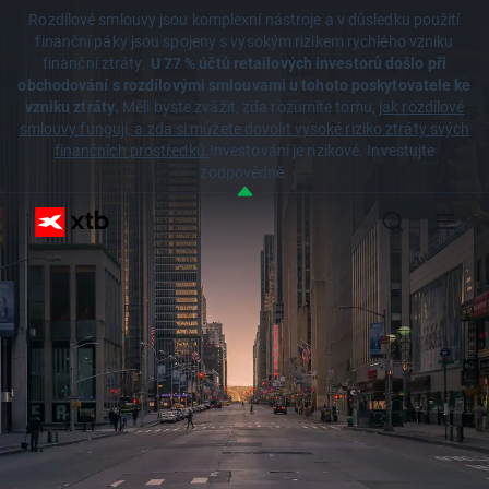
Rozdílové smlouvy jsou komplexní nástroje a v důsledku použití
finanční páky jsou spojeny s vysokým rizikem rychlého vzniku
finanční ztráty.
U 77 % účtů retailových investorů došlo při
obchodování s rozdílovými smlouvami u tohoto poskytovatele ke
vzniku ztráty.
Měli byste zvážit, zda rozumíte tomu,
jak rozdílové
smlouvy fungují, a zda si můžete dovolit vysoké riziko ztráty svých
finančních prostředků.
Investování je rizikové. Investujte
zodpovědně.