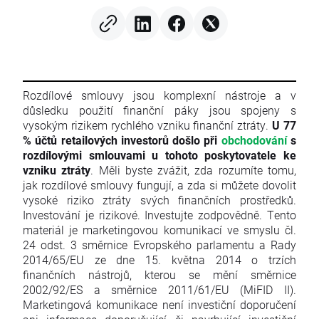
Rozdílové smlouvy jsou komplexní nástroje a v
důsledku použití finanční páky jsou spojeny s
vysokým rizikem rychlého vzniku finanční ztráty.
U 77
% účtů retailových investorů došlo při
obchodování
s
rozdílovými smlouvami u tohoto poskytovatele ke
vzniku ztráty
. Měli byste zvážit, zda rozumíte tomu,
jak rozdílové smlouvy fungují, a zda si můžete dovolit
vysoké riziko ztráty svých finančních prostředků.
Investování je rizikové. Investujte zodpovědně. Tento
materiál je marketingovou komunikací ve smyslu čl.
24 odst. 3 směrnice Evropského parlamentu a Rady
2014/65/EU ze dne 15. května 2014 o trzích
finančních nástrojů, kterou se mění směrnice
2002/92/ES a směrnice 2011/61/EU (MiFID II).
Marketingová komunikace není investiční doporučení