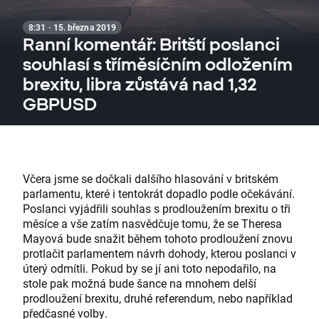
8:31 · 15. března 2019
Ranní komentář: Britští poslanci
souhlasí s tříměsíčním odložením
brexitu, libra zůstává nad 1,32
GBPUSD
Včera jsme se dočkali dalšího hlasování v britském
parlamentu, které i tentokrát dopadlo podle očekávání.
Poslanci vyjádřili souhlas s prodloužením brexitu o tři
měsíce a vše zatím nasvědčuje tomu, že se Theresa
Mayová bude snažit během tohoto prodloužení znovu
protlačit parlamentem návrh dohody, kterou poslanci v
úterý odmítli. Pokud by se jí ani toto nepodařilo, na
stole pak možná bude šance na mnohem delší
prodloužení brexitu, druhé referendum, nebo například
předčasné volby.