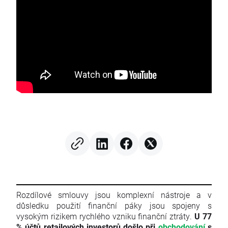
Rozdílové smlouvy jsou komplexní nástroje a v
důsledku použití finanční páky jsou spojeny s
vysokým rizikem rychlého vzniku finanční ztráty.
U 77
% účtů retailových investorů došlo při
obchodování
s