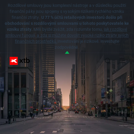
Rozdílové smlouvy jsou komplexní nástroje a v důsledku použití
finanční páky jsou spojeny s vysokým rizikem rychlého vzniku
finanční ztráty.
U 77 % účtů retailových investorů došlo při
obchodování s rozdílovými smlouvami u tohoto poskytovatele ke
vzniku ztráty.
Měli byste zvážit, zda rozumíte tomu,
jak rozdílové
smlouvy fungují, a zda si můžete dovolit vysoké riziko ztráty svých
finančních prostředků.
Investování je rizikové. Investujte
zodpovědně.