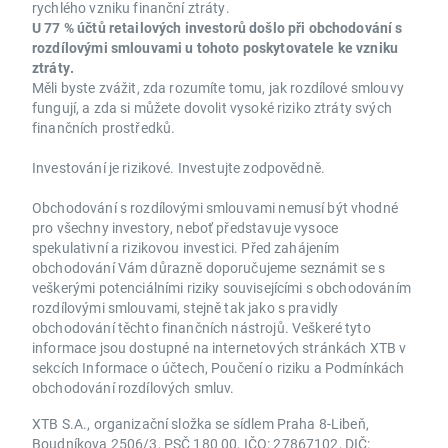
rychlého vzniku finanční ztráty.
U 77 % účtů retailových investorů došlo při obchodování s
rozdílovými smlouvami u tohoto poskytovatele ke vzniku
ztráty.
Měli byste zvážit, zda rozumíte tomu, jak rozdílové smlouvy
fungují, a zda si můžete dovolit vysoké riziko ztráty svých
finančních prostředků.
Investování je rizikové. Investujte zodpovědně.
Obchodování s rozdílovými smlouvami nemusí být vhodné
pro všechny investory, neboť představuje vysoce
spekulativní a rizikovou investici. Před zahájením
obchodování Vám důrazně doporučujeme seznámit se s
veškerými potenciálními riziky souvisejícími s obchodováním
rozdílovými smlouvami, stejně tak jako s pravidly
obchodování těchto finančních nástrojů. Veškeré tyto
informace jsou dostupné na internetových stránkách XTB v
sekcích Informace o účtech, Poučení o riziku a Podmínkách
obchodování rozdílových smluv.
XTB S.A., organizační složka se sídlem Praha 8-Libeň,
Boudníkova 2506/3, PSČ 180 00, IČO: 27867102, DIČ: