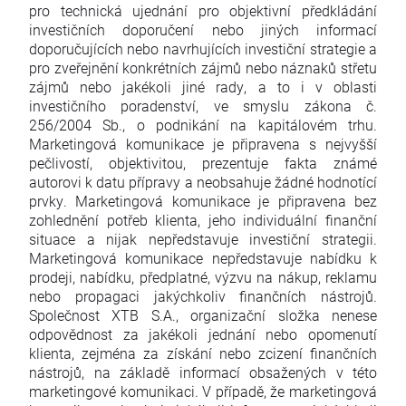
pro technická ujednání pro objektivní předkládání
investičních doporučení nebo jiných informací
doporučujících nebo navrhujících investiční strategie a
pro zveřejnění konkrétních zájmů nebo náznaků střetu
zájmů nebo jakékoli jiné rady, a to i v oblasti
investičního poradenství, ve smyslu zákona č.
256/2004 Sb., o podnikání na kapitálovém trhu.
Marketingová komunikace je připravena s nejvyšší
pečlivostí, objektivitou, prezentuje fakta známé
autorovi k datu přípravy a neobsahuje žádné hodnotící
prvky. Marketingová komunikace je připravena bez
zohlednění potřeb klienta, jeho individuální finanční
situace a nijak nepředstavuje investiční strategii.
Marketingová komunikace nepředstavuje nabídku k
prodeji, nabídku, předplatné, výzvu na nákup, reklamu
nebo propagaci jakýchkoliv finančních nástrojů.
Společnost XTB S.A., organizační složka nenese
odpovědnost za jakékoli jednání nebo opomenutí
klienta, zejména za získání nebo zcizení finančních
nástrojů, na základě informací obsažených v této
marketingové komunikaci. V případě, že marketingová