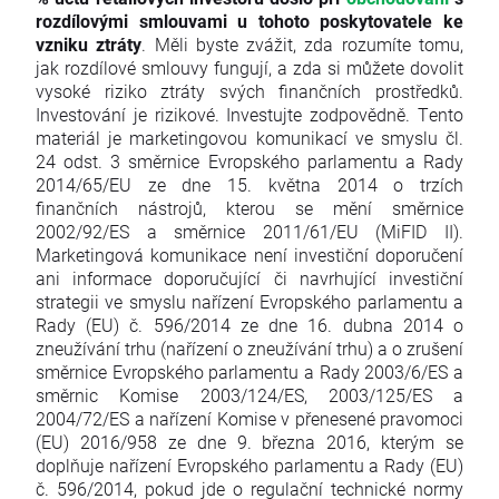
rozdílovými smlouvami u tohoto poskytovatele ke
vzniku ztráty
. Měli byste zvážit, zda rozumíte tomu,
jak rozdílové smlouvy fungují, a zda si můžete dovolit
vysoké riziko ztráty svých finančních prostředků.
Investování je rizikové. Investujte zodpovědně. Tento
materiál je marketingovou komunikací ve smyslu čl.
24 odst. 3 směrnice Evropského parlamentu a Rady
2014/65/EU ze dne 15. května 2014 o trzích
finančních nástrojů, kterou se mění směrnice
2002/92/ES a směrnice 2011/61/EU (MiFID II).
Marketingová komunikace není investiční doporučení
ani informace doporučující či navrhující investiční
strategii ve smyslu nařízení Evropského parlamentu a
Rady (EU) č. 596/2014 ze dne 16. dubna 2014 o
zneužívání trhu (nařízení o zneužívání trhu) a o zrušení
směrnice Evropského parlamentu a Rady 2003/6/ES a
směrnic Komise 2003/124/ES, 2003/125/ES a
2004/72/ES a nařízení Komise v přenesené pravomoci
(EU) 2016/958 ze dne 9. března 2016, kterým se
doplňuje nařízení Evropského parlamentu a Rady (EU)
č. 596/2014, pokud jde o regulační technické normy