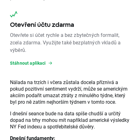
Otevření účtu zdarma
Otevřete si účet rychle a bez zbytečných formalit,
zcela zdarma. Využijte také bezplatných vkladů a
výběrů.
Stáhnout aplikaci
Nálada na trzích i včera zůstala docela příznivá a
pokud pozitivní sentiment vydrží, může se americkým
akciím podařit umazat ztráty z minulého týdne, který
byl pro ně zatím nejhorším týdnem v tomto roce.
I dnešní seance bude na data spíše chudší a určitý
dopad na trhy mohou mít například americké výsledky
NY Fed indexu a spotřebitelské důvěry.
Dnešní fundamenty: