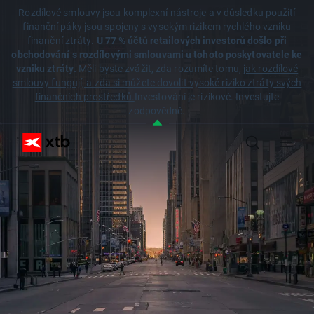
Rozdílové smlouvy jsou komplexní nástroje a v důsledku použití
finanční páky jsou spojeny s vysokým rizikem rychlého vzniku
finanční ztráty.
U 77 % účtů retailových investorů došlo při
obchodování s rozdílovými smlouvami u tohoto poskytovatele ke
vzniku ztráty.
Měli byste zvážit, zda rozumíte tomu,
jak rozdílové
smlouvy fungují, a zda si můžete dovolit vysoké riziko ztráty svých
finančních prostředků.
Investování je rizikové. Investujte
zodpovědně.