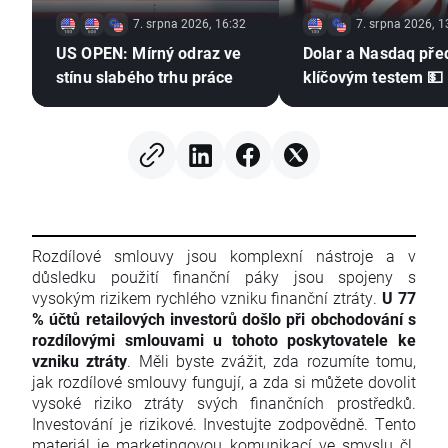
7. srpna 2026, 16:32
7. srpna 2026, 1
US OPEN: Mírný odraz ve
Dolar a Nasdaq pře
stínu slabého trhu práce
klíčovým testem 💵
Rozdílové smlouvy jsou komplexní nástroje a v
důsledku použití finanční páky jsou spojeny s
vysokým rizikem rychlého vzniku finanční ztráty.
U 77
% účtů retailových investorů došlo při obchodování s
rozdílovými smlouvami u tohoto poskytovatele ke
vzniku ztráty
. Měli byste zvážit, zda rozumíte tomu,
jak rozdílové smlouvy fungují, a zda si můžete dovolit
vysoké riziko ztráty svých finančních prostředků.
Investování je rizikové. Investujte zodpovědně. Tento
materiál je marketingovou komunikací ve smyslu čl.