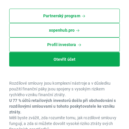
Partnerský program
xopenhub.pro
Profil investora
Otevřít účet
Rozdílové smlouvy jsou komplexní nástroje a v důsledku
použití finanční páky jsou spojeny s vysokým rizikem
rychlého vzniku finanční ztráty.
U 77 % účtů retailových investorů došlo při obchodování s
rozdílovými smlouvami u tohoto poskytovatele ke vzniku
ztráty.
Měli byste zvážit, zda rozumíte tomu, jak rozdílové smlouvy
fungují, a zda si můžete dovolit vysoké riziko ztráty svých