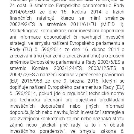
24 odst. 3 směrnice Evropského parlamentu a Rady
2014/65/EU ze dne 15. května 2014 o trzích
finančních nástrojů, kterou se mění směrnice
2002/92/ES a směrnice 2011/61/EU (MiFID II).
Marketingová komunikace není investiční doporučení
ani informace doporučující či navrhující investiční
strategii ve smyslu nařízení Evropského parlamentu a
Rady (EU) č. 596/2014 ze dne 16. dubna 2014 o
zneužívání trhu (nařízení o zneužívání trhu) a o zrušení
směrnice Evropského parlamentu a Rady 2003/6/ES a
směrnic Komise 2003/124/ES, 2003/125/ES a
2004/72/ES a nařízení Komise v přenesené pravomoci
(EU) 2016/958 ze dne 9. března 2016, kterým se
doplňuje nařízení Evropského parlamentu a Rady (EU)
č. 596/2014, pokud jde o regulační technické normy
pro technická ujednání pro objektivní předkládání
investičních doporučení nebo jiných informací
doporučujících nebo navrhujících investiční strategie a
pro zveřejnění konkrétních zájmů nebo náznaků střetu
zájmů nebo jakékoli jiné rady, a to i v oblasti
investičního poradenství, ve smyslu zákona č.