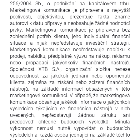
256/2004 Sb., o podnikání na kapitálovém trhu.
Marketingová komunikace je připravena s nejvyšší
pečlivostí, objektivitou, prezentuje fakta známé
autorovi k datu přípravy a neobsahuje žádné hodnotící
prvky. Marketingová komunikace je připravena bez
zohlednění potřeb klienta, jeho individuální finanční
situace a nijak nepředstavuje investiční strategii.
Marketingová komunikace nepředstavuje nabídku k
prodeji, nabídku, předplatné, výzvu na nákup, reklamu
nebo propagaci jakýchkoliv finančních nástrojů.
Společnost XTB S.A., organizační složka nenese
odpovědnost za jakékoli jednání nebo opomenutí
klienta, zejména za získání nebo zcizení finančních
nástrojů, na základě informací obsažených v této
marketingové komunikaci. V případě, že marketingová
komunikace obsahuje jakékoli informace o jakýchkoli
výsledcích týkajících se finančních nástrojů v nich
uvedených, nepředstavují žádnou záruku ani
předpověď ohledně budoucích výsledků. Minulá
výkonnost nemusí nutně vypovídat o budoucích
výsledcích a každá osoba jednající na základě těchto