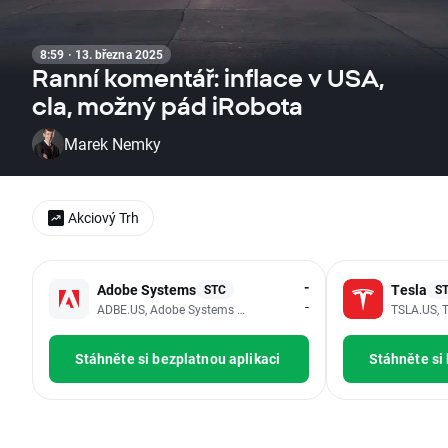
8:59 · 13. března 2025
Ranní komentář: inflace v USA,
cla, možný pád iRobota
Marek Nemky
Akciový Trh
-
Adobe Systems
Tesla
STC
S
-
ADBE.US, Adobe Systems Inc
TSLA.US, T
Stáhněte si bezplatnou aplikaci
Stáhněte si