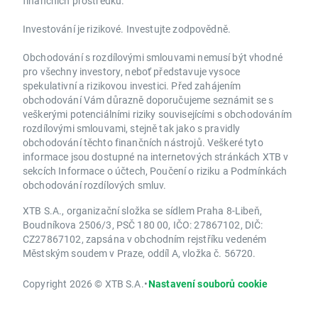
finančních prostředků.
Investování je rizikové. Investujte zodpovědně.
Obchodování s rozdílovými smlouvami nemusí být vhodné
pro všechny investory, neboť představuje vysoce
spekulativní a rizikovou investici. Před zahájením
obchodování Vám důrazně doporučujeme seznámit se s
veškerými potenciálními riziky souvisejícími s obchodováním
rozdílovými smlouvami, stejně tak jako s pravidly
obchodování těchto finančních nástrojů. Veškeré tyto
informace jsou dostupné na internetových stránkách XTB v
sekcích Informace o účtech, Poučení o riziku a Podmínkách
obchodování rozdílových smluv.
XTB S.A., organizační složka se sídlem Praha 8-Libeň,
Boudníkova 2506/3, PSČ 180 00, IČO: 27867102, DIČ:
CZ27867102, zapsána v obchodním rejstříku vedeném
Městským soudem v Praze, oddíl A, vložka č. 56720.
Copyright 2026 © XTB S.A.
•
Nastavení souborů cookie