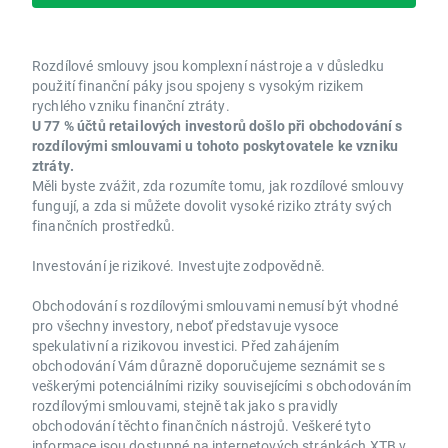
Rozdílové smlouvy jsou komplexní nástroje a v důsledku
použití finanční páky jsou spojeny s vysokým rizikem
rychlého vzniku finanční ztráty.
U 77 % účtů retailových investorů došlo při obchodování s
rozdílovými smlouvami u tohoto poskytovatele ke vzniku
ztráty.
Měli byste zvážit, zda rozumíte tomu, jak rozdílové smlouvy
fungují, a zda si můžete dovolit vysoké riziko ztráty svých
finančních prostředků.
Investování je rizikové. Investujte zodpovědně.
Obchodování s rozdílovými smlouvami nemusí být vhodné
pro všechny investory, neboť představuje vysoce
spekulativní a rizikovou investici. Před zahájením
obchodování Vám důrazně doporučujeme seznámit se s
veškerými potenciálními riziky souvisejícími s obchodováním
rozdílovými smlouvami, stejně tak jako s pravidly
obchodování těchto finančních nástrojů. Veškeré tyto
informace jsou dostupné na internetových stránkách XTB v