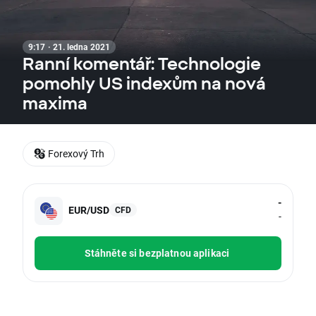
9:17 · 21. ledna 2021
Ranní komentář: Technologie
pomohly US indexům na nová
maxima
Forexový Trh
-
EUR/USD
CFD
-
Stáhněte si bezplatnou aplikaci