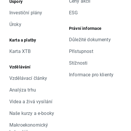
Ceny akcií
Úspory
Investiční plány
ESG
Úroky
Právní informace
Důležité dokumenty
Karta a platby
Karta XTB
Přístupnost
Stížnosti
Vzdělávání
Informace pro klienty
Vzdělávací články
Analýza trhu
Videa a živá vysílání
Naše kurzy a e-booky
Makroekonomický