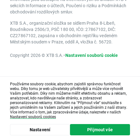
sekcích Informace o účtech, Poučení o riziku a Podmínkách
obchodování rozdílových smluv.
XTB S.A., organizační složka se sídlem Praha 8-Libeň,
Boudníkova 2506/3, PSČ 180 00, IČO: 27867102, DIČ:
CZ27867102, zapsána v obchodním rejstříku vedeném
Městským soudem v Praze, oddíl A, vložka č. 56720.
Copyright 2026 © XTB S.A.
•
Nastavení souborů cookie
Používáme soubory cookie, abychom zajistili správnou funkčnost
webu. Díky tomu je web uživatelsky přívětivější a může více vyhovět
Vašim potřebám. Díky nim můžeme měřit efektivitu obsahu a reklam,
analyzovat, kdo navštěvuje naše stránky, a zobrazovat
personalizované reklamy. Kliknutím na "Přijmout vše“ souhlasíte s
jejich umístěním na Vašem zařízení a jejich používáním z naší strany.
Více informací o tom, jak zpracováváme údaje, naleznete v našich
Nastavení souborů cookies
Nastavení
Přijmout vše