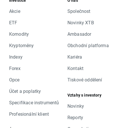
Investice
O nás
Akcie
Společnost
ETF
Novinky XTB
Komodity
Ambasador
Kryptoměny
Obchodní platforma
Indexy
Kariéra
Forex
Kontakt
Opce
Tiskové oddělení
Účet a poplatky
Vztahy s investory
Specifikace instrumentů
Novinky
Profesionální klient
Reporty