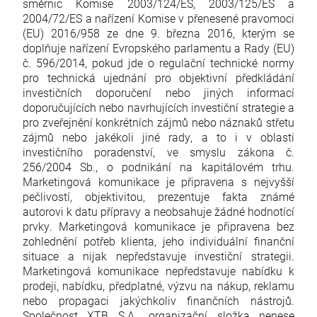
směrnic Komise 2003/124/ES, 2003/125/ES a
2004/72/ES a nařízení Komise v přenesené pravomoci
(EU) 2016/958 ze dne 9. března 2016, kterým se
doplňuje nařízení Evropského parlamentu a Rady (EU)
č. 596/2014, pokud jde o regulační technické normy
pro technická ujednání pro objektivní předkládání
investičních doporučení nebo jiných informací
doporučujících nebo navrhujících investiční strategie a
pro zveřejnění konkrétních zájmů nebo náznaků střetu
zájmů nebo jakékoli jiné rady, a to i v oblasti
investičního poradenství, ve smyslu zákona č.
256/2004 Sb., o podnikání na kapitálovém trhu.
Marketingová komunikace je připravena s nejvyšší
pečlivostí, objektivitou, prezentuje fakta známé
autorovi k datu přípravy a neobsahuje žádné hodnotící
prvky. Marketingová komunikace je připravena bez
zohlednění potřeb klienta, jeho individuální finanční
situace a nijak nepředstavuje investiční strategii.
Marketingová komunikace nepředstavuje nabídku k
prodeji, nabídku, předplatné, výzvu na nákup, reklamu
nebo propagaci jakýchkoliv finančních nástrojů.
Společnost XTB S.A., organizační složka nenese