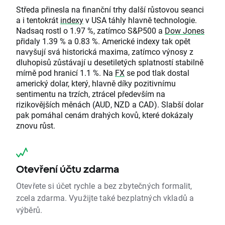
Středa přinesla na finanční trhy další růstovou seanci
a i tentokrát
indexy
v USA táhly hlavně technologie.
Nadsaq rostl o 1.97 %, zatímco S&P500 a
Dow Jones
přidaly 1.39 % a 0.83 %. Americké indexy tak opět
navyšují svá historická maxima, zatímco výnosy z
dluhopisů zůstávají u desetiletých splatností stabilně
mírně pod hranicí 1.1 %. Na
FX
se pod tlak dostal
americký dolar, který, hlavně díky pozitivnímu
sentimentu na trzích, ztrácel především na
rizikovějších měnách (AUD, NZD a CAD). Slabší dolar
pak pomáhal cenám drahých kovů, které dokázaly
znovu růst.
Otevření účtu zdarma
Otevřete si účet rychle a bez zbytečných formalit,
zcela zdarma. Využijte také bezplatných vkladů a
výběrů.