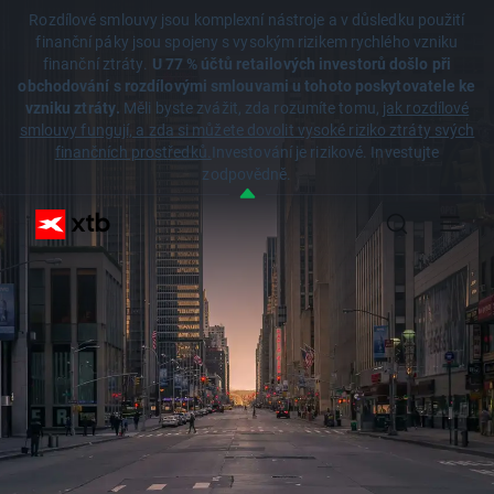
Rozdílové smlouvy jsou komplexní nástroje a v důsledku použití
finanční páky jsou spojeny s vysokým rizikem rychlého vzniku
finanční ztráty.
U 77 % účtů retailových investorů došlo při
obchodování s rozdílovými smlouvami u tohoto poskytovatele ke
vzniku ztráty.
Měli byste zvážit, zda rozumíte tomu,
jak rozdílové
smlouvy fungují, a zda si můžete dovolit vysoké riziko ztráty svých
finančních prostředků.
Investování je rizikové. Investujte
zodpovědně.