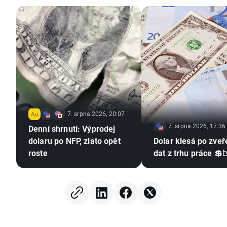
7. srpna 2026, 20:07
7. srpna 2026, 17:36
Denní shrnutí: Výprodej
dolaru po NFP, zlato opět
Dolar klesá po zveř
roste
dat z trhu práce 💲