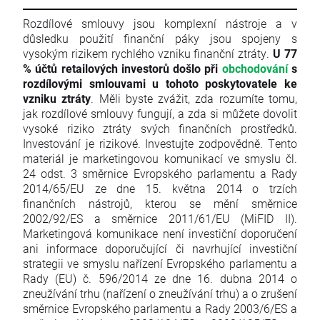
Rozdílové smlouvy jsou komplexní nástroje a v
důsledku použití finanční páky jsou spojeny s
vysokým rizikem rychlého vzniku finanční ztráty.
U 77
% účtů retailových investorů došlo při
obchodování
s
rozdílovými smlouvami u tohoto poskytovatele ke
vzniku ztráty
. Měli byste zvážit, zda rozumíte tomu,
jak rozdílové smlouvy fungují, a zda si můžete dovolit
vysoké riziko ztráty svých finančních prostředků.
Investování je rizikové. Investujte zodpovědně. Tento
materiál je marketingovou komunikací ve smyslu čl.
24 odst. 3 směrnice Evropského parlamentu a Rady
2014/65/EU ze dne 15. května 2014 o trzích
finančních nástrojů, kterou se mění směrnice
2002/92/ES a směrnice 2011/61/EU (MiFID II).
Marketingová komunikace není investiční doporučení
ani informace doporučující či navrhující investiční
strategii ve smyslu nařízení Evropského parlamentu a
Rady (EU) č. 596/2014 ze dne 16. dubna 2014 o
zneužívání trhu (nařízení o zneužívání trhu) a o zrušení
směrnice Evropského parlamentu a Rady 2003/6/ES a