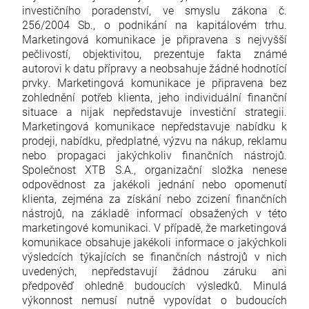
investičního poradenství, ve smyslu zákona č.
256/2004 Sb., o podnikání na kapitálovém trhu.
Marketingová komunikace je připravena s nejvyšší
pečlivostí, objektivitou, prezentuje fakta známé
autorovi k datu přípravy a neobsahuje žádné hodnotící
prvky. Marketingová komunikace je připravena bez
zohlednění potřeb klienta, jeho individuální finanční
situace a nijak nepředstavuje investiční strategii.
Marketingová komunikace nepředstavuje nabídku k
prodeji, nabídku, předplatné, výzvu na nákup, reklamu
nebo propagaci jakýchkoliv finančních nástrojů.
Společnost XTB S.A., organizační složka nenese
odpovědnost za jakékoli jednání nebo opomenutí
klienta, zejména za získání nebo zcizení finančních
nástrojů, na základě informací obsažených v této
marketingové komunikaci. V případě, že marketingová
komunikace obsahuje jakékoli informace o jakýchkoli
výsledcích týkajících se finančních nástrojů v nich
uvedených, nepředstavují žádnou záruku ani
předpověď ohledně budoucích výsledků. Minulá
výkonnost nemusí nutně vypovídat o budoucích