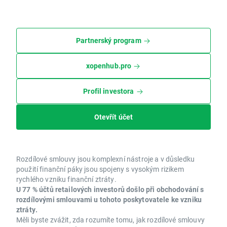
Partnerský program
xopenhub.pro
Profil investora
Otevřít účet
Rozdílové smlouvy jsou komplexní nástroje a v důsledku
použití finanční páky jsou spojeny s vysokým rizikem
rychlého vzniku finanční ztráty.
U 77 % účtů retailových investorů došlo při obchodování s
rozdílovými smlouvami u tohoto poskytovatele ke vzniku
ztráty.
Měli byste zvážit, zda rozumíte tomu, jak rozdílové smlouvy