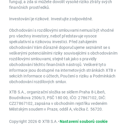
fungují, a zda si můžete dovolit vysoké riziko ztráty svých
finančních prostředků.
Investování je rizikové. Investujte zodpovědně.
Obchodování s rozdílovými smlouvami nemusí být vhodné
pro všechny investory, neboť představuje vysoce
spekulativní a rizikovou investici. Před zahájením
obchodování Vám důrazně doporučujeme seznámit se s
veškerými potenciálními riziky souvisejícími s obchodováním
rozdílovými smlouvami, stejně tak jako s pravidly
obchodování těchto finančních nástrojů. Veškeré tyto
informace jsou dostupné na internetových stránkách XTB v
sekcích Informace o účtech, Poučení o riziku a Podmínkách
obchodování rozdílových smluv.
XTB S.A., organizační složka se sídlem Praha 8-Libeň,
Boudníkova 2506/3, PSČ 180 00, IČO: 27867102, DIČ:
CZ27867102, zapsána v obchodním rejstříku vedeném
Městským soudem v Praze, oddíl A, vložka č. 56720.
Copyright 2026 © XTB S.A.
•
Nastavení souborů cookie