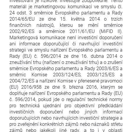
Investování je rizikové. Investujte zodpovědně. Tento
materiál je marketingovou komunikací ve smyslu čl.
24 odst. 3 směrnice Evropského parlamentu a Rady
2014/65/EU ze dne 15. května 2014 o trzích
finančních nástrojů, kterou se mění směrnice
2002/92/ES a směrnice 2011/61/EU (MiFID II).
Marketingová komunikace není investiční doporučení
ani informace doporučující či navrhující investiční
strategii ve smyslu nařízení Evropského parlamentu a
Rady (EU) č. 596/2014 ze dne 16. dubna 2014 o
zneužívání trhu (nařízení o zneužívání trhu) a o zrušení
směrnice Evropského parlamentu a Rady 2003/6/ES a
směrnic Komise 2003/124/ES, 2003/125/ES a
2004/72/ES a nařízení Komise v přenesené pravomoci
(EU) 2016/958 ze dne 9. března 2016, kterým se
doplňuje nařízení Evropského parlamentu a Rady (EU)
č. 596/2014, pokud jde o regulační technické normy
pro technická ujednání pro objektivní předkládání
investičních doporučení nebo jiných informací
doporučujících nebo navrhujících investiční strategie a
pro zveřejnění konkrétních zájmů nebo náznaků střetu
zájmů nebo jakékoli jiné rady, a to i v oblasti