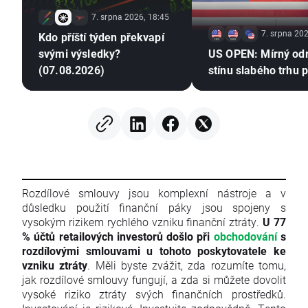
7. srpna 2026, 18:45
7. srpna 202
Kdo příští týden překvapí
svými výsledky?
US OPEN: Mírný od
(07.08.2026)
stínu slabého trhu 
Rozdílové smlouvy jsou komplexní nástroje a v
důsledku použití finanční páky jsou spojeny s
vysokým rizikem rychlého vzniku finanční ztráty.
U 77
% účtů retailových investorů došlo při
obchodování
s
rozdílovými smlouvami u tohoto poskytovatele ke
vzniku ztráty
. Měli byste zvážit, zda rozumíte tomu,
jak rozdílové smlouvy fungují, a zda si můžete dovolit
vysoké riziko ztráty svých finančních prostředků.