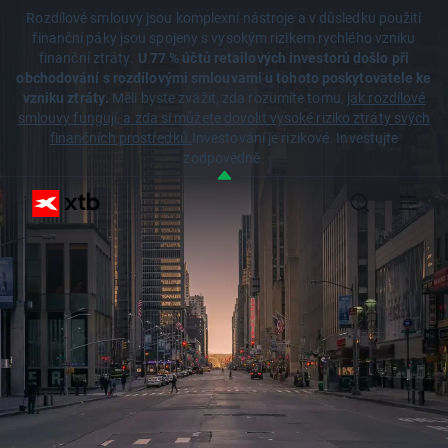
Rozdílové smlouvy jsou komplexní nástroje a v důsledku použití
finanční páky jsou spojeny s vysokým rizikem rychlého vzniku
finanční ztráty.
U 77 % účtů retailových investorů došlo při
obchodování s rozdílovými smlouvami u tohoto poskytovatele ke
vzniku ztráty.
Měli byste zvážit, zda rozumíte tomu,
jak rozdílové
smlouvy fungují, a zda si můžete dovolit vysoké riziko ztráty svých
finančních prostředků.
Investování je rizikové. Investujte
zodpovědně.